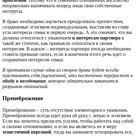
проблемой
. Потому что в семейных отношениях абсолютно
неправильно выпячивать вперед лишь свои собственные
интересы.
В браке необходимо научиться преодолевать препятствия,
создаваемые эгоизмом индивидуальным, выставляя во главу
угла интересы семьи в первую очередь. А это означает, что вы
должны относиться с уважением
к интересам партнера
в
такой же степени, как привыкли относиться к своим
интересам. В идеале – интересы партнера иногда необходимо
ставить превыше своих, если в конечном итоге речь идет о
сохранении интересов семьи.
В противном случае одна из сторон брака будет всегда
чувствовать себя ущемленной, что постепенно перерастет в
обиду и негодование
, которое обязательно закончится
разрывом отношений.
Пренебрежение
Пренебрежение – суть отсутствие элементарного уважения.
Пренебрежение всегда идет рука об руку с ленью и эгоизмом.
Если вы ленитесь прилагать усилия, чтобы работать над собой
и своими отношениями; и если вы являетесь не в меру
эгоистичной персоной
, тогда вы начинаете игнорировать все,