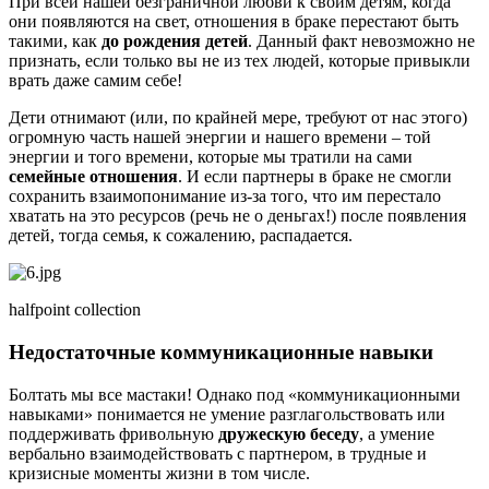
При всей нашей безграничной любви к своим детям, когда
они появляются на свет, отношения в браке перестают быть
такими, как
до рождения детей
. Данный факт невозможно не
признать, если только вы не из тех людей, которые привыкли
врать даже самим себе!
Дети отнимают (или, по крайней мере, требуют от нас этого)
огромную часть нашей энергии и нашего времени – той
энергии и того времени, которые мы тратили на сами
семейные отношения
. И если партнеры в браке не смогли
сохранить взаимопонимание из-за того, что им перестало
хватать на это ресурсов (речь не о деньгах!) после появления
детей, тогда семья, к сожалению, распадается.
halfpoint collection
Недостаточные коммуникационные навыки
Болтать мы все мастаки! Однако под «коммуникационными
навыками» понимается не умение разглагольствовать или
поддерживать фривольную
дружескую беседу
, а умение
вербально взаимодействовать с партнером, в трудные и
кризисные моменты жизни в том числе.