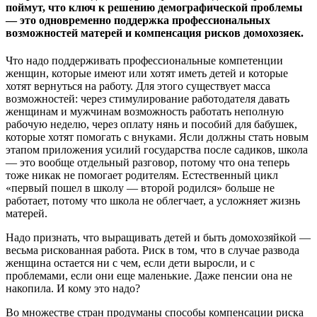
поймут, что ключ к решению демографической проблемы
— это одновременно поддержка профессиональных
возможностей матерей и компенсация рисков домохозяек.
Что надо поддерживать профессиональные компетенции
женщин, которые имеют или хотят иметь детей и которые
хотят вернуться на работу. Для этого существует масса
возможностей: через стимулирование работодателя давать
женщинам и мужчинам возможность работать неполную
рабочую неделю, через оплату нянь и пособий для бабушек,
которые хотят помогать с внуками. Ясли должны стать новым
этапом приложения усилий государства после садиков, школа
— это вообще отдельный разговор, потому что она теперь
тоже никак не помогает родителям. Естественный цикл
«первый пошел в школу — второй родился» больше не
работает, потому что школа не облегчает, а усложняет жизнь
матерей.
Надо признать, что выращивать детей и быть домохозяйкой —
весьма рискованная работа. Риск в том, что в случае развода
женщина остается ни с чем, если дети выросли, и с
проблемами, если они еще маленькие. Даже пенсии она не
накопила. И кому это надо?
Во множестве стран продуманы способы компенсации риска