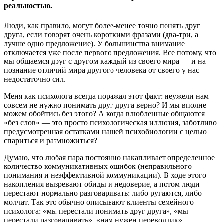
реальностью.
Люди, как правило, могут более-менее точно понять друг
друга, если говорят очень короткими фразами (два-три, а
лучше одно предложение). У большинства внимание
отключается уже после первого предложения. Все потому, что
мы общаемся друг с другом каждый из своего мира — и на
познание отличий мира другого человека от своего у нас
недостаточно сил.
Меня как психолога всегда поражал этот факт: неужели нам
совсем не нужно понимать друг друга верно? И мы вполне
можем обойтись без этого? А когда влюбленные общаются
«без слов» — это просто психологическая иллюзия, заботливо
предусмотренная остатками нашей психобиологии с целью
спариться и размножиться?
Думаю, что любая пара постоянно накапливает определенное
количество коммуникативных ошибок (неправильного
понимания и неэффективной коммуникации). В ходе этого
накопления вызревают обиды и недоверие, а потом люди
перестают нормально разговаривать: либо ругаются, либо
молчат. Так это обычно описывают клиенты семейного
психолога: «мы перестали понимать друг друга», «мы
перестали разговаривать», «нам нужен переводчик».