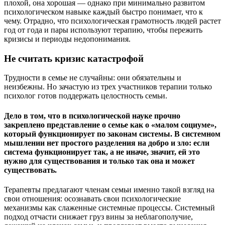
плохой, она хорошая — однако при минимально развитом
психологическом навыке каждый быстро понимает, что к
чему. Отрадно, что психологическая грамотность людей растет
год от года и пары используют терапию, чтобы пережить
кризисы и периоды недопонимания.
Не считать кризис катастрофой
Трудности в семье не случайны: они обязательны и
неизбежны. Но зачастую из трех участников терапии только
психолог готов поддержать целостность семьи.
Дело в том, что в психологической науке прочно
закреплено представление о семье как о «малом социуме»,
который функционирует по законам
системы
. В системном
мышлении нет простого разделения на добро и зло: если
система функционирует так, а не иначе, значит, ей это
нужно для существования и только так она и может
существовать.
Терапевты предлагают членам семьи именно такой взгляд на
свои отношения: осознавать свои психологические
механизмы как слаженные системные процессы. Системный
подход отчасти снижает груз вины за неблагополучие,