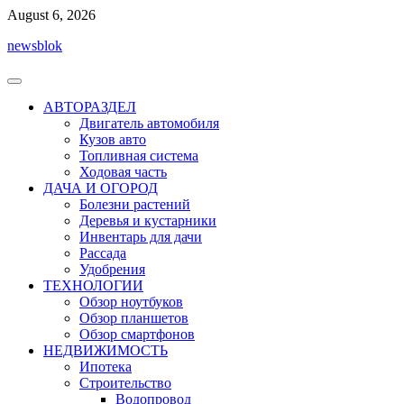
Перейти
August 6, 2026
к
newsblok
содержимому
АВТОРАЗДЕЛ
Двигатель автомобиля
Кузов авто
Топливная система
Ходовая часть
ДАЧА И ОГОРОД
Болезни растений
Деревья и кустарники
Инвентарь для дачи
Рассада
Удобрения
ТЕХНОЛОГИИ
Обзор ноутбуков
Обзор планшетов
Обзор смартфонов
НЕДВИЖИМОСТЬ
Ипотека
Строительство
Водопровод