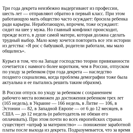
Три года декрета неизбежно выдергивают из профессии,
шесть лет — отправляют обратно в первый класс. При этом
работающую мать общество часто осуждает: бросила ребенка
ради карьеры. Неработающую, впрочем, тоже осуждают:
сидит на шее у мужа. Но главный конфликт происходит,
прежде всего, в душе самой матери, которая должна сделать
трудный выбор. Мало кому хочется повторить все эти истории
из детства: «Я рос с бабушкой, родители работали, мы мало
общались».
Курьез в том, что на Западе господство теории привязанности
сочетается с намного более коротким, чем в России, отпуском
по уходу за ребенком (три года декрета — наследство
позднего социализма, когда проблема демографии тоже была
актуальна и ее пытались решить таким образом).
В России отпуск по уходу за ребенком с сохранением
рабочего места возможен до достижения ребенком трех лет
(165 недель), в Украине — 166 недель, в Литве — 106, в
Эстонии — 82, в Западной Европе — от 6 до 12 месяцев, в
США — до 12 недель (и работодатель не обязан его
оплачивать). При этом почти во всех европейских странах
существует «штраф за материнство» — понижение заработной
платы после выхода из декрета. Подразумевается, что за время