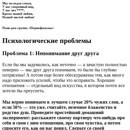
Мы молодая семья,
У нас уверенный вид,
У нас нет ****,
Кроме нашей любви,
Нашей чистой любви!
Панк-рок группа «Порнофильмы»
Психологические проблемы
Проблема 1: Непонимание друг друга
Если бы мы задумались, как неточно — а зачастую полностью
неверно — мы друг друга понимаем, то были бы глубоко
потрясены! А потом еще более обескуражены тем, как много
надо приложить усилий, чтобы это исправить. Хорошие
отношения — отдельный вид искусства, в котором почти все
хотели бы преуспеть.
Мы верно понимаем в лучшем случае 20% чужих слов, а
если 50% — это уже, считайте, неземное блаженство и
родство душ. Проведите простейший домашний
эксперимент: расскажите своему партнеру что-нибудь про
себя и свои с ним отношения, про свои чувства, а потом
спросите его, как он вас понял. Сверьте со своей