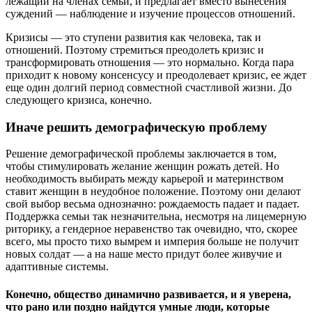
лежащий на членах семьи, и предлагает вместо вынесения
суждений — наблюдение и изучение процессов отношений.
Кризисы — это ступени развития как человека, так и
отношений. Поэтому стремиться преодолеть кризис и
трансформировать отношения — это нормально. Когда пара
приходит к новому консенсусу и преодолевает кризис, ее ждет
еще один долгий период совместной счастливой жизни. До
следующего кризиса, конечно.
Иначе решить демографическую проблему
Решение демографической проблемы заключается в том,
чтобы стимулировать желание женщин рожать детей. Но
необходимость выбирать между карьерой и материнством
ставит женщин в неудобное положение. Поэтому они делают
свой выбор весьма однозначно: рождаемость падает и падает.
Поддержка семьи так незначительна, несмотря на лицемерную
риторику, а гендерное неравенство так очевидно, что, скорее
всего, мы просто тихо вымрем и империя больше не получит
новых солдат — а на наше место придут более живучие и
адаптивные системы.
Конечно, общество динамично развивается, и я уверена,
что рано или поздно найдутся умные люди, которые