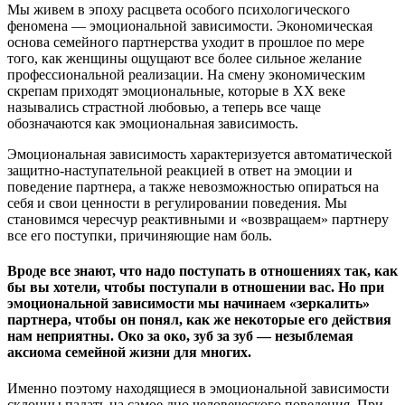
Мы живем в эпоху расцвета особого психологического
феномена — эмоциональной зависимости. Экономическая
основа семейного партнерства уходит в прошлое по мере
того, как женщины ощущают все более сильное желание
профессиональной реализации. На смену экономическим
скрепам приходят эмоциональные, которые в ХХ веке
назывались страстной любовью, а теперь все чаще
обозначаются как эмоциональная зависимость.
Эмоциональная зависимость характеризуется автоматической
защитно-наступательной реакцией в ответ на эмоции и
поведение партнера, а также невозможностью опираться на
себя и свои ценности в регулировании поведения. Мы
становимся чересчур реактивными и «возвращаем» партнеру
все его поступки, причиняющие нам боль.
Вроде все знают, что надо поступать в отношениях так, как
бы вы хотели, чтобы поступали в отношении вас. Но при
эмоциональной зависимости мы начинаем «зеркалить»
партнера, чтобы он понял, как же некоторые его действия
нам неприятны. Око за око, зуб за зуб — незыблемая
аксиома семейной жизни для многих.
Именно поэтому находящиеся в эмоциональной зависимости
склонны падать на самое дно человеческого поведения. При