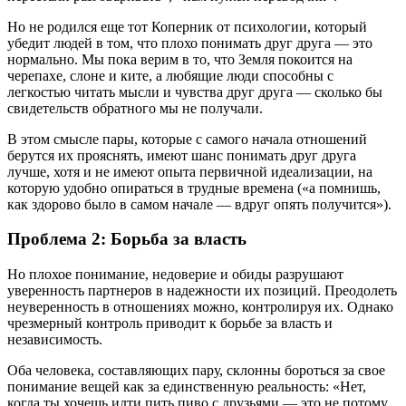
Но не родился еще тот Коперник от психологии, который
убедит людей в том, что плохо понимать друг друга — это
нормально. Мы пока верим в то, что Земля покоится на
черепахе, слоне и ките, а любящие люди способны с
легкостью читать мысли и чувства друг друга — сколько бы
свидетельств обратного мы не получали.
В этом смысле пары, которые с самого начала отношений
берутся их прояснять, имеют шанс понимать друг друга
лучше, хотя и не имеют опыта первичной идеализации, на
которую удобно опираться в трудные времена («а помнишь,
как здорово было в самом начале — вдруг опять получится»).
Проблема 2: Борьба за власть
Но плохое понимание, недоверие и обиды разрушают
уверенность партнеров в надежности их позиций. Преодолеть
неуверенность в отношениях можно, контролируя их. Однако
чрезмерный контроль приводит к борьбе за власть и
независимость.
Оба человека, составляющих пару, склонны бороться за свое
понимание вещей как за единственную реальность: «Нет,
когда ты хочешь идти пить пиво с друзьями — это не потому