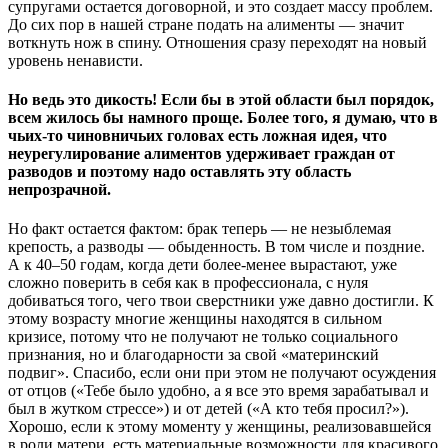
супругами остается договорной, и это создает массу проблем.
До сих пор в нашей стране подать на алименты — значит
воткнуть нож в спину. Отношения сразу переходят на новый
уровень ненависти.
Но ведь это дикость! Если бы в этой области был порядок,
всем жилось бы намного проще. Более того, я думаю, что в
чьих-то чиновничьих головах есть ложная идея, что
неурегулирование алиментов удерживает граждан от
разводов и поэтому надо оставлять эту область
непрозрачной.
Но факт остается фактом: брак теперь — не незыблемая
крепость, а разводы — обыденность. В том числе и поздние.
А к 40–50 годам, когда дети более-менее вырастают, уже
сложно поверить в себя как в профессионала, с нуля
добиваться того, чего твои сверстники уже давно достигли. К
этому возрасту многие женщины находятся в сильном
кризисе, потому что не получают не только социального
признания, но и благодарности за свой «материнский
подвиг». Спасибо, если они при этом не получают осуждения
от отцов («Тебе было удобно, а я все это время зарабатывал и
был в жутком стрессе») и от детей («А кто тебя просил?»).
Хорошо, если к этому моменту у женщины, реализовавшейся
в роли матери, есть материальные возможности для красивого