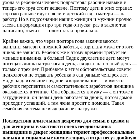
ухода за ребенком человек подрастерял рабочие навыки и
теперь его труд стоит дешевле. Поэтому дети в этих странах
гораздо раньше идут в ясли и детский сад, а матери — на
работу. Но в подсознании наших женщин и мужчин прочно
засела информация про три года отпуска: раз в законе так
написано, значит — только так и правильно.
Крайне важно, что через полтора года заканчиваются
выплаты матери с прежней работы, а зарплата мужа от этого
никак не зависит. Ребенок же к этому времени требует не
меньше внимания, а больше! Садик двухлетние дети могут
посещать лишь на три часа в день, а ходить на полный день —
только с трех лет. Прибавьте к этим обстоятельствам советы
психологов не отдавать ребенка в сад раньше четырех лет,
моду на длительное грудное вскармливание — и вместо
рабочих перспектив и самостоятельных заработков женщина
оказывается в тупике. Она обращается к мужу — а он тоже в
затруднении: он целый день работает за двоих, потом домой
приходит уставший, а там жена просит о помощи. Такая
семейная система не выдерживает нагрузки.
Последствия длительных декретов для семьи в целом и
для женщины в частности очень неоднозначны:
вышедшие в декрет женщины теряют профессиональные
навыки и социальные компетенции, а отцы несут двойную