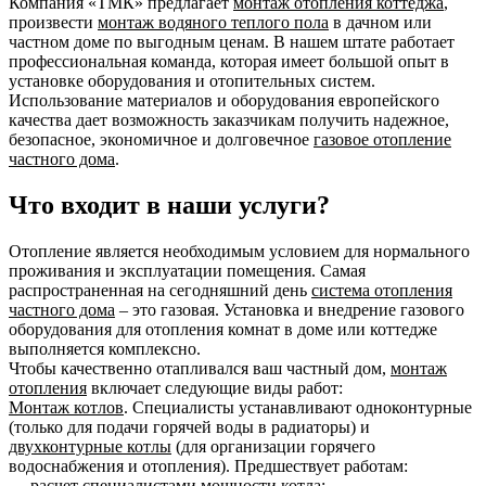
Компания «ТМК» предлагает
монтаж отопления коттеджа
,
произвести
монтаж водяного теплого пола
в дачном или
частном доме по выгодным ценам. В нашем штате работает
профессиональная команда, которая имеет большой опыт в
установке оборудования и отопительных систем.
Использование материалов и оборудования европейского
качества дает возможность заказчикам получить надежное,
безопасное, экономичное и долговечное
газовое отопление
частного дома
.
Что входит в наши услуги?
Отопление является необходимым условием для нормального
проживания и эксплуатации помещения. Самая
распространенная на сегодняшний день
система отопления
частного дома
– это газовая. Установка и внедрение газового
оборудования для отопления комнат в доме или коттедже
выполняется комплексно.
Чтобы качественно отапливался ваш частный дом,
монтаж
отопления
включает следующие виды работ:
Монтаж котлов
. Специалисты устанавливают одноконтурные
(только для подачи горячей воды в радиаторы) и
двухконтурные котлы
(для организации горячего
водоснабжения и отопления). Предшествует работам:
— расчет специалистами мощности котла;