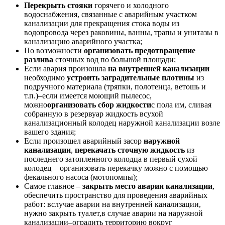
Перекрыть стояки
горячего и холодного
водоснабжения, связанные с аварийным участком
канализации для прекращения стока воды из
водопровода через раковины, ванны, трапы и унитазы в
канализацию аварийного участка;
По возможности
организовать предотвращение
разлива
сточных вод по большой площади;
Если авария произошла
на внутренней канализации
необходимо
устроить заградительные плотины
из
подручного материала (тряпки, полотенца, ветошь и
т.п.)–если имеется моющий пылесос,
можно
организовать сбор жидкости
с пола им, сливая
собранную в резервуар жидкость всухой
канализационный колодец наружной канализации возле
вашего здания;
Если произошел аварийный засор
наружной
канализации
,
перекачать сточную жидкость
из
последнего затопленного колодца в первый сухой
колодец – организовать перекачку можно с помощью
фекального насоса (мотопомпы);
Самое главное –
закрыть место аварии канализации
,
обеспечить пространство для проведения аварийных
работ: вслучае аварии на внутренней канализации,
нужно закрыть туалет,в случае аварии на наружной
канализации–оградить территорию вокруг