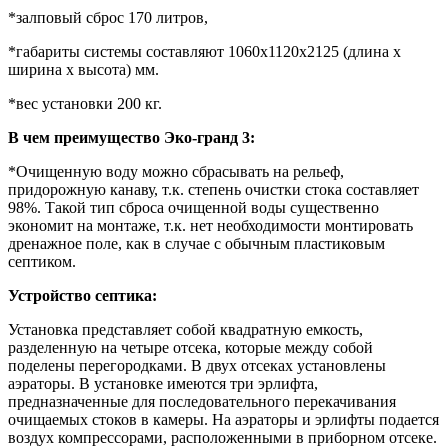
*залповый сброс 170 литров,
*габариты системы составляют 1060х1120х2125 (длина х
ширина х высота) мм.
*вес установки 200 кг.
В чем преимущество Эко-гранд 3:
*Очищенную воду можно сбрасывать на рельеф,
придорожную канаву, т.к. степень очистки стока составляет
98%. Такой тип сброса очищенной воды существенно
экономит на монтаже, т.к. нет необходимости монтировать
дренажное поле, как в случае с обычным пластиковым
септиком.
Устройство септика:
Установка представляет собой квадратную емкость,
разделенную на четыре отсека, которые между собой
поделены перегородками. В двух отсеках установлены
аэраторы. В установке имеются три эрлифта,
предназначенные для последовательного перекачивания
очищаемых стоков в камеры. На аэраторы и эрлифты подается
воздух компрессорами, расположенными в приборном отсеке.