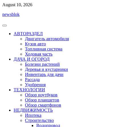
Перейти
August 10, 2026
к
newsblok
содержимому
АВТОРАЗДЕЛ
Двигатель автомобиля
Кузов авто
Топливная система
Ходовая часть
ДАЧА И ОГОРОД
Болезни растений
Деревья и кустарники
Инвентарь для дачи
Рассада
Удобрения
ТЕХНОЛОГИИ
Обзор ноутбуков
Обзор планшетов
Обзор смартфонов
НЕДВИЖИМОСТЬ
Ипотека
Строительство
Водопровод