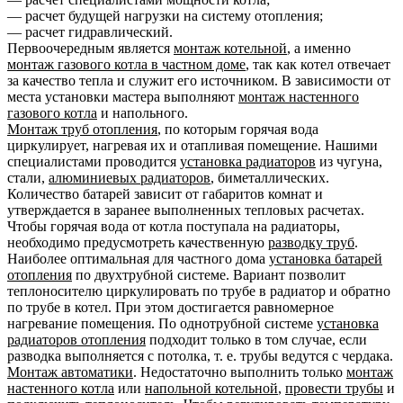
— расчет будущей нагрузки на систему отопления;
— расчет гидравлический.
Первоочередным является
монтаж котельной
, а именно
монтаж газового котла в частном доме
, так как котел отвечает
за качество тепла и служит его источником. В зависимости от
места установки мастера выполняют
монтаж настенного
газового котла
и напольного.
Монтаж труб отопления
, по которым горячая вода
циркулирует, нагревая их и отапливая помещение. Нашими
специалистами проводится
установка радиаторов
из чугуна,
стали,
алюминиевых радиаторов
, биметаллических.
Количество батарей зависит от габаритов комнат и
утверждается в заранее выполненных тепловых расчетах.
Чтобы горячая вода от котла поступала на радиаторы,
необходимо предусмотреть качественную
разводку труб
.
Наиболее оптимальная для частного дома
установка батарей
отопления
по двухтрубной системе. Вариант позволит
теплоносителю циркулировать по трубе в радиатор и обратно
по трубе в котел. При этом достигается равномерное
нагревание помещения. По однотрубной системе
установка
радиаторов отопления
подходит только в том случае, если
разводка выполняется с потолка, т. е. трубы ведутся с чердака.
Монтаж автоматики
. Недостаточно выполнить только
монтаж
настенного котла
или
напольной котельной
,
провести трубы
и