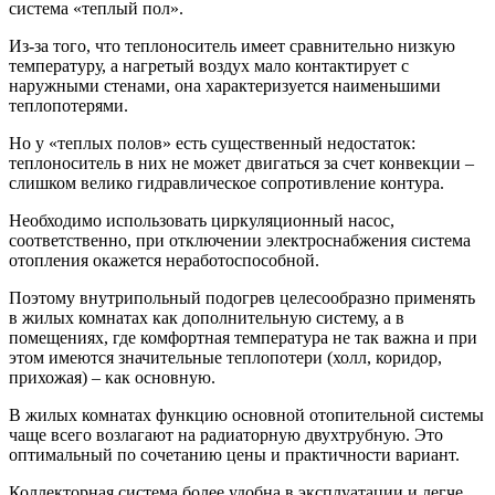
система «теплый пол».
Из-за того, что теплоноситель имеет сравнительно низкую
температуру, а нагретый воздух мало контактирует с
наружными стенами, она характеризуется наименьшими
теплопотерями.
Но у «теплых полов» есть существенный недостаток:
теплоноситель в них не может двигаться за счет конвекции –
слишком велико гидравлическое сопротивление контура.
Необходимо использовать циркуляционный насос,
соответственно, при отключении электроснабжения система
отопления окажется неработоспособной.
Поэтому внутрипольный подогрев целесообразно применять
в жилых комнатах как дополнительную систему, а в
помещениях, где комфортная температура не так важна и при
этом имеются значительные теплопотери (холл, коридор,
прихожая) – как основную.
В жилых комнатах функцию основной отопительной системы
чаще всего возлагают на радиаторную двухтрубную. Это
оптимальный по сочетанию цены и практичности вариант.
Коллекторная система более удобна в эксплуатации и легче