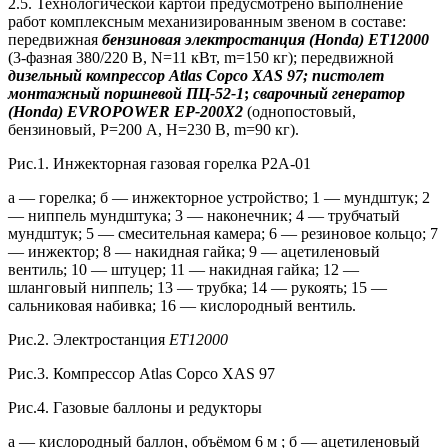
2.5. Технологической картой предусмотрено выполнение
работ комплексным механизированным звеном в составе:
передвижная
бензиновая
электростанция (Honda) ET12000
(3-фазная 380/220 В, N=11 кВт, m=150 кг); передвижной
дизельный компрессор Atlas Copco XAS 97;
пистолет
монтажный поршневой ПЦ-52-1
;
сварочный генератор
(Honda)
EVROPOWER ЕР-200Х2
(однопостовый,
бензиновый, Р=200 А, Н=230 В, m=90 кг).
Рис.1. Инжекторная газовая горелка Р2А-01
а — горелка; б — инжекторное устройство; 1 — мундштук; 2
— ниппель мундштука; 3 — наконечник; 4 — трубчатый
мундштук; 5 — смесительная камера; 6 — резиновое кольцо; 7
— инжектор; 8 — накидная гайка; 9 — ацетиленовый
вентиль; 10 — штуцер; 11 — накидная гайка; 12 —
шланговый ниппель; 13 — трубка; 14 — рукоять; 15 —
сальниковая набивка; 16 — кислородный вентиль.
Рис.2. Электростанция
ET12000
Рис.3. Компрессор Atlas Copco XAS 97
Рис.4. Газовые баллоны и редукторы
а — кислородный баллон, объёмом 6 м ; б — ацетиленовый