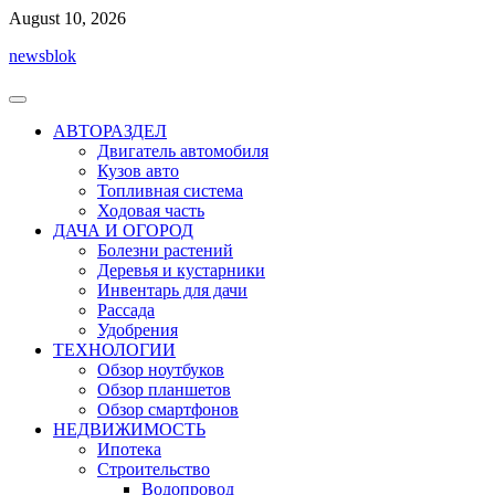
Перейти
August 10, 2026
к
newsblok
содержимому
АВТОРАЗДЕЛ
Двигатель автомобиля
Кузов авто
Топливная система
Ходовая часть
ДАЧА И ОГОРОД
Болезни растений
Деревья и кустарники
Инвентарь для дачи
Рассада
Удобрения
ТЕХНОЛОГИИ
Обзор ноутбуков
Обзор планшетов
Обзор смартфонов
НЕДВИЖИМОСТЬ
Ипотека
Строительство
Водопровод