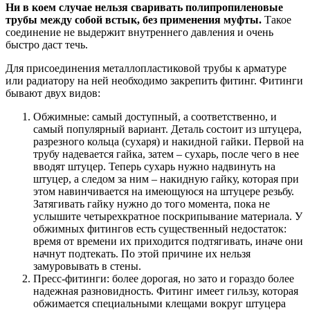
Ни в коем случае нельзя сваривать полипропиленовые
трубы между собой встык, без применения муфты.
Такое
соединение не выдержит внутреннего давления и очень
быстро даст течь.
Для присоединения металлопластиковой трубы к арматуре
или радиатору на ней необходимо закрепить фитинг. Фитинги
бывают двух видов:
Обжимные: самый доступный, а соответственно, и
самый популярный вариант. Деталь состоит из штуцера,
разрезного кольца (сухаря) и накидной гайки. Первой на
трубу надевается гайка, затем – сухарь, после чего в нее
вводят штуцер. Теперь сухарь нужно надвинуть на
штуцер, а следом за ним – накидную гайку, которая при
этом навинчивается на имеющуюся на штуцере резьбу.
Затягивать гайку нужно до того момента, пока не
услышите четырехкратное поскрипывание материала. У
обжимных фитингов есть существенный недостаток:
время от времени их приходится подтягивать, иначе они
начнут подтекать. По этой причине их нельзя
замуровывать в стены.
Пресс-фитинги: более дорогая, но зато и гораздо более
надежная разновидность. Фитинг имеет гильзу, которая
обжимается специальными клещами вокруг штуцера