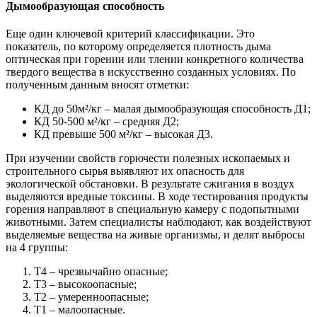
Дымообразующая способность
Еще один ключевой критерий классификации. Это
показатель, по которому определяется плотность дыма
оптическая при горении или тлении конкретного количества
твердого вещества в искусственно созданных условиях. По
полученным данным вносят отметки:
КД до 50м²/кг – малая дымообразующая способность Д1;
КД 50-500 м²/кг – средняя Д2;
КД превыше 500 м²/кг – высокая Д3.
При изучении свойств горючести полезных ископаемых и
строительного сырья выявляют их опасность для
экологической обстановки. В результате сжигания в воздух
выделяются вредные токсины. В ходе тестирования продукты
горения направляют в специальную камеру с подопытными
животными. Затем специалисты наблюдают, как воздействуют
выделяемые вещества на живые организмы, и делят выбросы
на 4 группы:
Т4 – чрезвычайно опасные;
Т3 – высокоопасные;
Т2 – умеренноопасные;
Т1 – малоопасные.