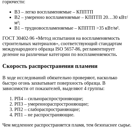
горючести:
В3 – легко воспламеняемые – КППТП
В2 – умеренно воспламеняемые – КППТП 20…30 кВт/
м²;
В1 – трудновоспламеняемые – КППТП >35 кВт/м².
ГОСТ 30402-96 «Метод испытания на воспламеняемость
строительных материалов», соответствующий стандартам
международного образца ISO 5657-86, регламентирует
деление на различные категории по воспламеняемости
.
Скорость распространения пламени
В ходе исследований обязательно проверяют, насколько
быстро огонь захватывает поверхность образца. В
зависимости от показателей, выделяют 4 группы:
РП4 – сильнораспростроняющие;
РП3 – умереннораспростроняющие;
РП2 – слабораспространяющие;
РП1 – не распространяющие.
Чем медленнее распространяется пламя, тем безопаснее сырье.