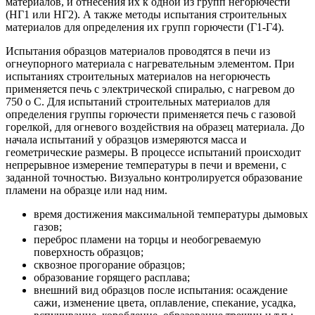
материалов, и отнесения их к одной из групп негорючести
(НГ1 или НГ2). А также методы испытания строительных
материалов для определения их групп горючести (Г1-Г4).
Испытания образцов материалов проводятся в печи из
огнеупорного материала с нагревательным элементом. При
испытаниях строительных материалов на негорючесть
применяется печь с электрической спиралью, с нагревом до
750 о С. Для испытаний строительных материалов для
определения группы горючести применяется печь с газовой
горелкой, для огневого воздействия на образец материала. До
начала испытаний у образцов измеряются масса и
геометрические размеры. В процессе испытаний происходит
непрерывное измерение температуры в печи и времени, с
заданной точностью. Визуально контролируется образование
пламени на образце или над ним.
время достижения максимальной температуры дымовых
газов;
переброс пламени на торцы и необогреваемую
поверхность образцов;
сквозное прогорание образцов;
образование горящего расплава;
внешний вид образцов после испытания: осаждение
сажи, изменение цвета, оплавление, спекание, усадка,