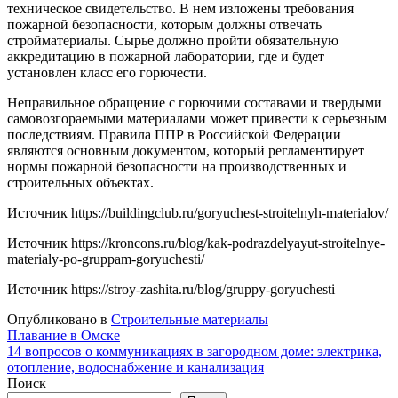
техническое свидетельство. В нем изложены требования
пожарной безопасности, которым должны отвечать
стройматериалы. Сырье должно пройти обязательную
аккредитацию в пожарной лаборатории, где и будет
установлен класс его горючести.
Неправильное обращение с горючими составами и твердыми
самовозгораемыми материалами может привести к серьезным
последствиям. Правила ППР в Российской Федерации
являются основным документом, который регламентирует
нормы пожарной безопасности на производственных и
строительных объектах.
Источник
https://buildingclub.ru/goryuchest-stroitelnyh-materialov/
Источник
https://kroncons.ru/blog/kak-podrazdelyayut-stroitelnye-
materialy-po-gruppam-goryuchesti/
Источник
https://stroy-zashita.ru/blog/gruppy-goryuchesti
Опубликовано в
Строительные материалы
Навигация
Плавание в Омске
14 вопросов о коммуникациях в загородном доме: электрика,
по
отопление, водоснабжение и канализация
записям
Поиск