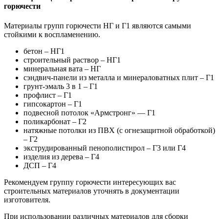
горючести
Материалы групп горючести НГ и Г1 являются самыми
стойкими к воспламенению.
бетон – НГ1
строительный раствор – НГ1
минеральная вата – НГ
сэндвич-панели из металла и минераловатных плит – Г1
грунт-эмаль 3 в 1 – Г1
профлист – Г1
гипсокартон – Г1
подвесной потолок «Армстронг» — Г1
поликарбонат – Г2
натяжные потолки из ПВХ (с огнезащитной обработкой)
– Г2
экструдированный пенополистирол – Г3 или Г4
изделия из дерева – Г4
ДСП – Г4
Рекомендуем группу горючести интересующих вас
строительных материалов уточнять в документации
изготовителя.
При использовании различных материалов для сборки