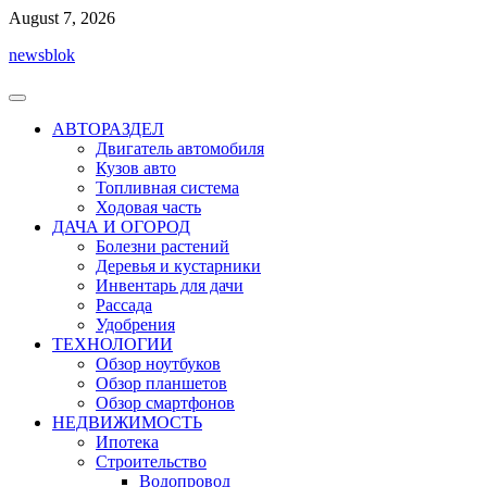
Перейти
August 7, 2026
к
newsblok
содержимому
АВТОРАЗДЕЛ
Двигатель автомобиля
Кузов авто
Топливная система
Ходовая часть
ДАЧА И ОГОРОД
Болезни растений
Деревья и кустарники
Инвентарь для дачи
Рассада
Удобрения
ТЕХНОЛОГИИ
Обзор ноутбуков
Обзор планшетов
Обзор смартфонов
НЕДВИЖИМОСТЬ
Ипотека
Строительство
Водопровод