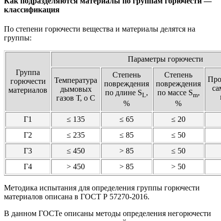
Как подразделяются материалы по группам горючести —
классификация
По степени горючести вещества и материалы делятся на
группы:
Параметры горючести
Группа
Степень
Степень
Про
Температура
горючести
повреждения
повреждения
са
дымовых
материалов
по длине S
,
по массе S
,
L
m
газов Т, o С
%
%
Г1
≤ 135
≤ 65
≤ 20
Г2
≤ 235
≤ 85
≤ 50
Г3
≤ 450
> 85
≤ 50
Г4
> 450
> 85
> 50
Методика испытания для определения группы горючести
материалов описана в ГОСТ Р 57270-2016.
В данном ГОСТе описаны методы определения негорючести