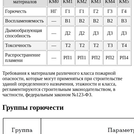
КМ0
КМ1
КМ2
КМ3
КМ4
КМ5
материалов
Горючесть
НГ
Г1
Г1
Г2
Г3
Г4
Воспламеняемость
—
В1
В2
В2
В2
В3
Дымообразующая
—
Д2
Д2
Д3
Д3
Д3
способность
Токсичность
—
Т2
Т2
Т2
Т3
Т4
Распространение
—
РП1
РП1
РП2
РП2
РП4
пламени
Требования к материалам различного класса пожарной
опасности, которые могут применяться при строительстве
зданий определенного назначения, этажности и класса,
регламентируются строительным законодательством, в
частности, федеральным законом №123-ФЗ.
Группы горючести