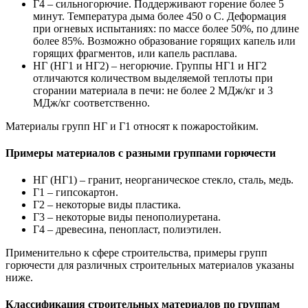
Г4 – сильногорючие. Поддерживают горение более 5
минут. Температура дыма более 450 о С. Деформация
при огневых испытаниях: по массе более 50%, по длине
более 85%. Возможно образование горящих капель или
горящих фрагментов, или капель расплава.
НГ (НГ1 и НГ2) – негорючие. Группы НГ1 и НГ2
отличаются количеством выделяемой теплоты при
сгорании материала в печи: не более 2 МДж/кг и 3
МДж/кг соответственно.
Материалы групп НГ и Г1 относят к пожаростойким.
Примеры материалов с разными группами горючести
НГ (НГ1) – гранит, неорганическое стекло, сталь, медь.
Г1 – гипсокартон.
Г2 – некоторые виды пластика.
Г3 – некоторые виды пенополиуретана.
Г4 – древесина, пенопласт, полиэтилен.
Применительно к сфере строительства, примеры групп
горючести для различных строительных материалов указаны
ниже.
Классификация строительных материалов по группам