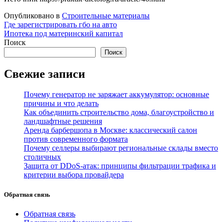
Опубликовано в
Строительные материалы
Навигация
Где зарегистрировать гбо на авто
Ипотека под материнский капитал
по
Поиск
записям
Поиск
Свежие записи
Почему генератор не заряжает аккумулятор: основные
причины и что делать
Как объединить строительство дома, благоустройство и
ландшафтные решения
Аренда барбершопа в Москве: классический салон
против современного формата
Почему селлеры выбирают региональные склады вместо
столичных
Защита от DDoS-атак: принципы фильтрации трафика и
критерии выбора провайдера
Обратная связь
Обратная связь