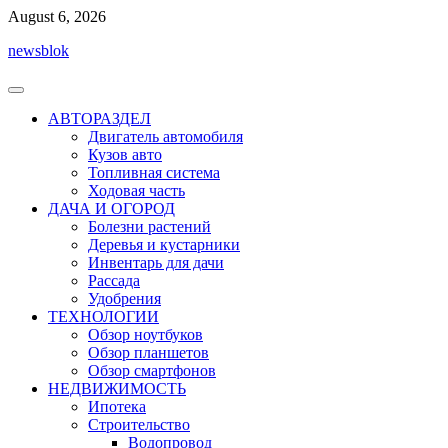
Перейти
August 6, 2026
к
newsblok
содержимому
АВТОРАЗДЕЛ
Двигатель автомобиля
Кузов авто
Топливная система
Ходовая часть
ДАЧА И ОГОРОД
Болезни растений
Деревья и кустарники
Инвентарь для дачи
Рассада
Удобрения
ТЕХНОЛОГИИ
Обзор ноутбуков
Обзор планшетов
Обзор смартфонов
НЕДВИЖИМОСТЬ
Ипотека
Строительство
Водопровод