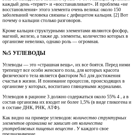
каждый день «теряет» и «восстанавливает». И проблема «не
восстановления» этого элемента очень велика: около 150
заболеваний человека связаны с дефицитом кальция. [2] Вот
почему о кальции столько разговоров.
Кроме кальция структурными элементами являются фосфор,
магний, железо, а также др. элементы, количество которых в
организме невелико, однако роль — огромная.
№5 УГЛЕВОДЫ
Углеводы — это «страшная вещь», их все боятся. Перед ними
трепещут все особи женского пола, для которых красота
физического тела является фактором №1 для достижения
счастья в жизни. И понимание процессов, происходящих в
организме у которых, воспитано глянцевыми журналами.
Углеводов в рационе 3 должно содержаться около 55% 4 , а в
состав организма их входит не более 1,5% (в виде гликогена и
в составе ДНК, РНК, АТФ).
Как видно на примере углеводов:
количество структурных
элементов организма не зависит от количества
употребляемых пищевых веществ
. У каждого свое
предназначение.