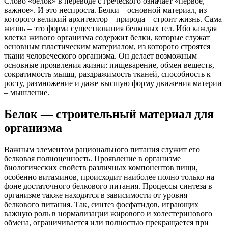
Слово «белок» в переводе с греческого означает «первое,
важное». И это неспроста. Белки – основной материал, из
которого великий архитектор – природа – строит жизнь. Сама
жизнь – это форма существования белковых тел. Ибо каждая
клетка живого организма содержит белки, которые служат
основным пластическим материалом, из которого строятся
ткани человеческого организма. Он делает возможным
основные проявления жизни: пищеварение, обмен веществ,
сократимость мышц, раздражимость тканей, способность к
росту, размножение и даже высшую форму движения материи
– мышление.
Белок — строительный материал для
организма
Важным элементом рационального питания служит его
белковая полноценность. Проявление в организме
биологических свойств различных компонентов пищи,
особенно витаминов, происходит наиболее полно только на
фоне достаточного белкового питания. Процессы синтеза в
организме также находятся в зависимости от уровня
белкового питания. Так, синтез фосфатидов, играющих
важную роль в нормализации жирового и холестеринового
обмена, ограничивается или полностью прекращается при