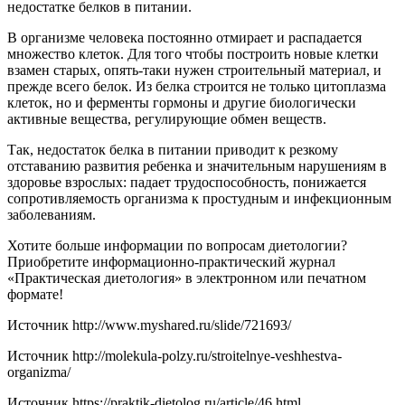
недостатке белков в питании.
В организме человека постоянно отмирает и распадается
множество клеток. Для того чтобы построить новые клетки
взамен старых, опять-таки нужен строительный материал, и
прежде всего белок. Из белка строится не только цитоплазма
клеток, но и ферменты гормоны и другие биологически
активные вещества, регулирующие обмен веществ.
Так, недостаток белка в питании приводит к резкому
отставанию развития ребенка и значительным нарушениям в
здоровье взрослых: падает трудоспособность, понижается
сопротивляемость организма к простудным и инфекционным
заболеваниям.
Хотите больше информации по вопросам диетологии?
Приобретите информационно-практический журнал
«Практическая диетология» в электронном или печатном
формате!
Источник
http://www.myshared.ru/slide/721693/
Источник
http://molekula-polzy.ru/stroitelnye-veshhestva-
organizma/
Источник
https://praktik-dietolog.ru/article/46.html