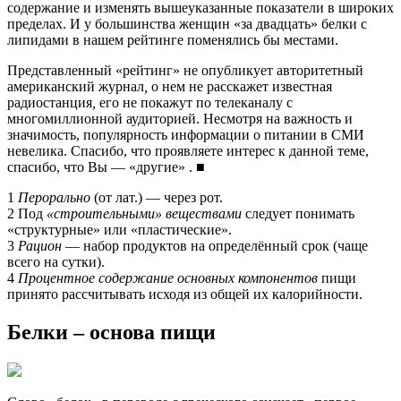
содержание и изменять вышеуказанные показатели в широких
пределах. И у большинства женщин «за двадцать» белки с
липидами в нашем рейтинге поменялись бы местами.
Представленный «рейтинг» не опубликует авторитетный
американский журнал
,
о нем не расскажет известная
радиостанция
,
его не покажут по телеканалу с
многомиллионной аудиторией. Несмотря на важность и
значимость, популярность информации о питании в СМИ
невелика. Спасибо, что проявляете интерес к данной теме,
спасибо, что Вы — «другие» . ■
1
Перорально
(от лат.) — через рот.
2 Под
«строительными» веществами
следует понимать
«структурные» или «пластические».
3
Рацион
— набор продуктов на определённый срок (чаще
всего на сутки).
4
Процентное содержание основных компонентов
пищи
принято рассчитывать исходя из общей их калорийности.
Белки – основа пищи