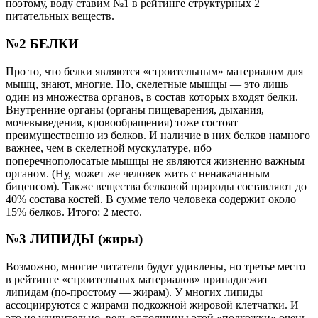
поэтому, воду ставим №1 в рейтинге структурных 2
питательных веществ.
№2 БЕЛКИ
Про то, что белки являются «строительным» материалом для
мышц, знают, многие. Но, скелетные мышцы — это лишь
один из множества органов, в состав которых входят белки.
Внутренние органы (органы пищеварения, дыхания,
мочевыведения, кровообращения) тоже состоят
преимущественно из белков. И наличие в них белков намного
важнее, чем в скелетной мускулатуре, ибо
поперечнополосатые мышцы не являются жизненно важным
органом. (Ну, может же человек жить с ненакачанным
бицепсом). Также вещества белковой природы составляют до
40% состава костей. В сумме тело человека содержит около
15% белков. Итого: 2 место.
№3 ЛИПИДЫ (жиры)
Возможно, многие читатели будут удивлены, но третье место
в рейтинге «строительных материалов» принадлежит
липидам (по-простому — жирам). У многих липиды
ассоциируются с жирами подкожной жировой клетчатки. И
это не удивительно, ведь от толщины этой «подкожки» очень