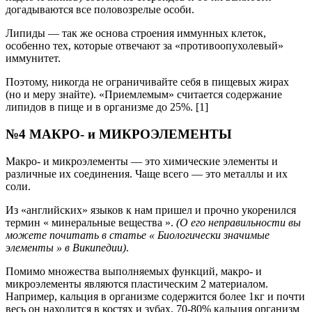
догадываются все половозрелые особи.
Липиды — так же основа строения иммунных клеток,
особенно тех, которые отвечают за «противоопухолевый»
иммунитет.
Поэтому, никогда не ограничивайте себя в пищевых жирах
(но и меру знайте). «Приемлемым» считается содержание
липидов в пище и в организме до 25%. [1]
№4 МАКРО- и МИКРОЭЛЕМЕНТЫ
Макро- и микроэлементы — это химические элементы и
различные их соединения. Чаще всего — это металлы и их
соли.
Из «английских» языков к нам пришел и прочно укоренился
термин « минеральные вещества ».
(О его неправильности вы
можете почитать в статье « Биологически значимые
элементы » в Википедии)
.
Помимо множества выполняемых функций, макро- и
микроэлементы являются пластическим 2 материалом.
Например, кальция в организме содержится более 1кг и почти
весь он находится в костях и зубах. 70-80% кальция организм