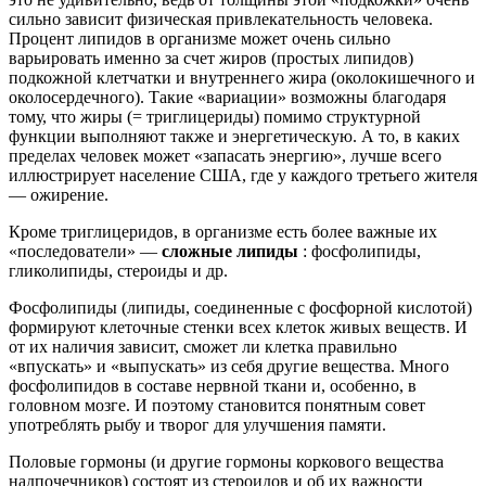
сильно зависит физическая привлекательность человека.
Процент липидов в организме может очень сильно
варьировать именно за счет жиров (простых липидов)
подкожной клетчатки и внутреннего жира (околокишечного и
околосердечного). Такие «вариации» возможны благодаря
тому, что жиры (= триглицериды) помимо структурной
функции выполняют также и энергетическую. А то, в каких
пределах человек может «запасать энергию», лучше всего
иллюстрирует население США, где у каждого третьего жителя
— ожирение.
Кроме триглицеридов, в организме есть более важные их
«последователи» —
сложные липиды
: фосфолипиды,
гликолипиды, стероиды и др.
Фосфолипиды (липиды, соединенные с фосфорной кислотой)
формируют клеточные стенки всех клеток живых веществ. И
от их наличия зависит, сможет ли клетка правильно
«впускать» и «выпускать» из себя другие вещества. Много
фосфолипидов в составе нервной ткани и, особенно, в
головном мозге. И поэтому становится понятным совет
употреблять рыбу и творог для улучшения памяти.
Половые гормоны (и другие гормоны коркового вещества
надпочечников) состоят из стероидов и об их важности