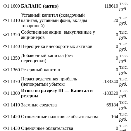
тыс.
Ф1.1600
БАЛАНС (актив)
118610
руб.
Уставный капитал (складочный
тыс.
Ф1.1310
капитал, уставный фонд, вклады
20
руб.
товарищей)
Собственные акции, выкупленные у
тыс.
Ф1.1320
0
акционеров
руб.
тыс.
Ф1.1340
Переоценка внеоборотных активов
0
руб.
Добавочный капитал (без
тыс.
Ф1.1350
0
переоценки)
руб.
тыс.
Ф1.1360
Резервный капитал
0
руб.
Нераспределенная прибыль
тыс.
Ф1.1370
-183340
(непокрытый убыток)
руб.
Итого по разделу III — Капитал и
тыс.
Ф1.1300
-183320
резервы
руб.
тыс.
Ф1.1410
Заемные средства
65184
руб.
тыс.
Ф1.1420
Отложенные налоговые обязательства
164
руб.
тыс.
Ф1.1430
Оценочные обязательства
0
руб.