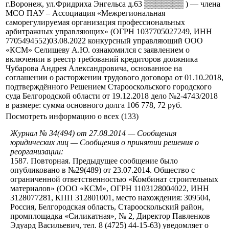
г.Воронеж, ул.Фридриха Энгельса д.63 ▒▒▒▒▒▒▒ ) — члена
МСО ПАУ – Ассоциация «Межрегиональная
саморегулируемая организация профессиональных
арбитражных управляющих» (ОГРН 1037705027249, ИНН
7705494552)03.08.2022 конкурсный управляющий ООО
«КСМ» Селищеву А.Ю. ознакомился с заявлением о
включении в реестр требований кредиторов должника
Чубарова Андрея Александровича, основанное на
соглашении о расторжении трудового договора от 01.10.2018,
подтверждённого Решением Старооскольского городского
суда Белгородской области от 19.12.2018 дело №2-4743/2018
в размере: сумма основного долга 106 778, 72 руб.
Посмотреть информацию о всех (133)
Журнал № 34(494) от 27.08.2014 — Сообщения
юридических лиц — Сообщения о принятии решения о
реорганизации:
1587. Повторная. Предыдущее сообщение было
опубликовано в №29(489) от 23.07.2014. Общество с
ограниченной ответственностью «Комбинат строительных
материалов» (ООО «КСМ», ОГРН 1103128004022, ИНН
3128077281, КПП 312801001, место нахождения: 309504,
Россия, Белгородская область, Старооскольский район,
промплощадка «Силикатная», № 2, Директор Павленков
Эдуард Васильевич, тел. 8 (4725) 44-15-63) уведомляет о