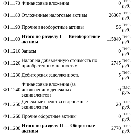
тыс.
Ф1.1170
Финансовые вложения
0
руб.
тыс.
Ф1.1180
Отложенные налоговые активы
26367
руб.
тыс.
Ф1.1190
Прочие внеоборотные активы
56
руб.
Итого по разделу I — Внеоборотные
тыс.
Ф1.1100
115840
активы
руб.
тыс.
Ф1.1210
Запасы
0
руб.
Налог на добавленную стоимость по
тыс.
Ф1.1220
2745
приобретенным ценностям
руб.
тыс.
Ф1.1230
Дебиторская задолженность
5
руб.
Финансовые вложения (за
тыс.
Ф1.1240
исключением денежных
0
руб.
эквивалентов)
Денежные средства и денежные
тыс.
Ф1.1250
20
эквиваленты
руб.
тыс.
Ф1.1260
Прочие оборотные активы
0
руб.
Итого по разделу II — Оборотные
тыс.
Ф1.1200
2770
активы
руб.