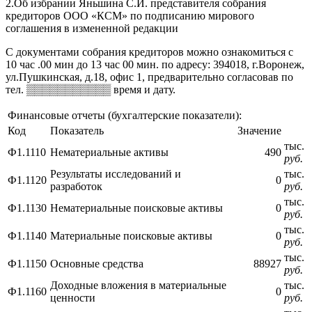
2.Об избрании Яньшина С.И. представителя собрания
кредиторов ООО «КСМ» по подписанию мирового
соглашения в измененной редакции
С документами собрания кредиторов можно ознакомиться с
10 час .00 мин до 13 час 00 мин. по адресу: 394018, г.Воронеж,
ул.Пушкинская, д.18, офис 1, предварительно согласовав по
тел. ▒▒▒▒▒▒▒▒▒▒▒ время и дату.
Финансовые отчеты (бухгалтерские показатели):
Код
Показатель
Значение
тыс.
Ф1.1110
Нематериальные активы
490
руб.
Результаты исследований и
тыс.
Ф1.1120
0
разработок
руб.
тыс.
Ф1.1130
Нематериальные поисковые активы
0
руб.
тыс.
Ф1.1140
Материальные поисковые активы
0
руб.
тыс.
Ф1.1150
Основные средства
88927
руб.
Доходные вложения в материальные
тыс.
Ф1.1160
0
ценности
руб.