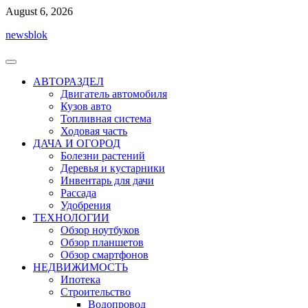
Перейти
August 6, 2026
к
newsblok
содержимому
АВТОРАЗДЕЛ
Двигатель автомобиля
Кузов авто
Топливная система
Ходовая часть
ДАЧА И ОГОРОД
Болезни растений
Деревья и кустарники
Инвентарь для дачи
Рассада
Удобрения
ТЕХНОЛОГИИ
Обзор ноутбуков
Обзор планшетов
Обзор смартфонов
НЕДВИЖИМОСТЬ
Ипотека
Строительство
Водопровод