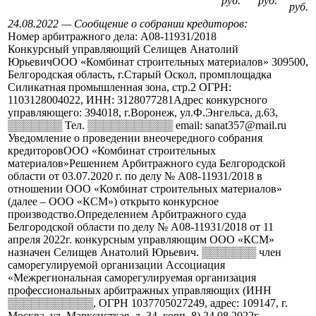
руб.
руб.
руб.
24.08.2022 — Сообщение о собрании кредиторов:
Номер арбитражного дела: А08-11931/2018
Конкурсный управляющий Селищев Анатолий
ЮрьевичООО «Комбинат строительных материалов» 309500,
Белгородская область, г.Старый Оскол, промплощадка
Силикатная промышленная зона, стр.2 ОГРН:
1103128004022, ИНН: 3128077281Адрес конкурсного
управляющего: 394018, г.Воронеж, ул.Ф.Энгельса, д.63,
▒▒▒▒▒▒▒ Тел. ▒▒▒▒▒▒▒▒▒▒▒ email: sanat357@mail.ru
Уведомление о проведении внеочередного собрания
кредиторовООО «Комбинат строительных
материалов»Решением Арбитражного суда Белгородской
области от 03.07.2020 г. по делу № А08-11931/2018 в
отношении ООО «Комбинат строительных материалов»
(далее – ООО «КСМ») открыто конкурсное
производство.Определением Арбитражного суда
Белгородской области по делу № А08-11931/2018 от 11
апреля 2022г. конкурсным управляющим ООО «КСМ»
назначен Селищев Анатолий Юрьевич. ▒▒▒▒▒▒▒ член
саморегулируемой организации Ассоциация
«Межрегиональная саморегулируемая организация
профессиональных арбитражных управляющих (ИНН
▒▒▒▒▒▒▒▒▒▒▒, ОГРН 1037705027249, адрес: 109147, г.
Москва, ул. Марксисткая, д. 34, корп. 8).24.08.2022г.