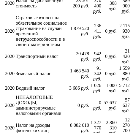
Налог на добавленную
28 501
370
389
2020
308
стоимость
200
руб.
400
900
руб.
руб.
руб.
Страховые взносы на
обязательное социальное
236
2 115
страхование на случай
1 879 520
2020
411
0
руб.
930
временной
руб.
руб.
руб.
нетрудоспособности и в
связи с материнством
21
20 478
942
2020
Транспортный налог
0
руб.
420
руб.
руб.
руб.
91
1 559
1 468 540
2020
Земельный налог
342
0
руб.
880
руб.
руб.
руб.
1 026
1 000
5 712
2020
Водный налог
3 686
руб.
руб.
руб.
руб.
НЕНАЛОГОВЫЕ
57
ДОХОДЫ,
0
57 637
2020
0
руб.
637
администрируемые
руб.
руб.
руб.
налоговыми органами
12
1 327
2 860
Налог на доходы
8 082 610
270
2020
770
310
физических лиц
руб.
700