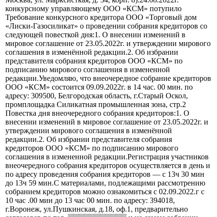
конкурсному управляющему ООО «КСМ» потупило
Требование конкурсного кредитора ООО «Торговый дом
«Лиски-Газосиликат» о проведении собрания кредиторов со
следующей повесткой дня:1. О внесении изменений в
мировое соглашение от 23.05.2022г. и утверждении мирового
соглашения в изменённой редакции.2. Об избрании
представителя собрания кредиторов ООО «КСМ» по
подписанию мирового соглашения в измененной
редакции.Уведомляю, что внеочередное собрание кредиторов
ООО «КСМ» состоится 09.09.2022г. в 14 час. 00 мин. по
адресу: 309500, Белгородская область, г.Старый Оскол,
промплощадка Силикатная промышленная зона, стр.2
Повестка дня внеочередного собрания кредиторов:1. О
внесении изменений в мировое соглашение от 23.05.2022г. и
утверждении мирового соглашения в изменённой
редакции.2. Об избрании представителя собрания
кредиторов ООО «КСМ» по подписанию мирового
соглашения в измененной редакции.Регистрация участников
внеочередного собрания кредиторов осуществляется в день и
по адресу проведения собрания кредиторов — с 13ч 30 мин
до 13ч 59 мин.С материалами, подлежащими рассмотрению
собранием кредиторов можно ознакомиться с 02.09.2022.г с
10 час .00 мин до 13 час 00 мин. по адресу: 394018,
г.Воронеж, ул.Пушкинская, д.18, оф.1, предварительно