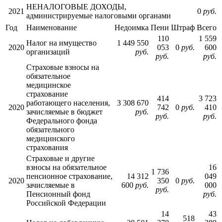
НЕНАЛОГОВЫЕ ДОХОДЫ,
2021
0
руб.
администрируемые налоговыми органами
Год
Наименование
Недоимка
Пени
Штраф
Всего
110
1 559
Налог на имущество
1 449 550
2020
053
0
руб.
600
организаций
руб.
руб.
руб.
Страховые взносы на
обязательное
медицинское
страхование
414
3 723
работающего населения,
3 308 670
2020
742
0
руб.
410
зачисляемые в бюджет
руб.
руб.
руб.
Федерального фонда
обязательного
медицинского
страхования
Страховые и другие
взносы на обязательное
16
1 736
пенсионное страхование,
14 312
049
2020
350
0
руб.
зачисляемые в
600
руб.
000
руб.
Пенсионный фонд
руб.
Российской Федерации
14
43
518