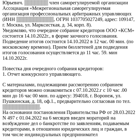
Юрьевич. ▒▒▒▒▒▒▒ член саморегулируемой организации
Ассоциация «Межрегиональная саморегулируемая
организация профессиональных арбитражных управляющих
(ИНН ▒▒▒▒▒▒▒▒▒▒▒, ОГРН 1037705027249, адрес: 109147,
г. Москва, ул. Марксисткая, д. 34, корп. 8).
Уведомляю, что очередное собрание кредиторов ООО «КСМ»
состоится 14.10.2022г., в форме заочного голосования.
Подведение итогов состоится 14.10.2022 в 12 час. 00 мин. (по
московскому времени). Прием бюллетеней для подведения
итогов голосования осуществляется до 11 час. 59. мин
14.10.2022г.
Повестка дня очередного собрания кредиторов:
1. Отчет конкурсного управляющего.
С материалами, подлежащими рассмотрению собранием
кредиторов можно ознакомиться с 07.10.2022.г с 10 час .00
мин до 16 час 00 мин. по адресу: 394018, г. Воронеж, ул.
Пушкинская, д. 18, оф.1., предварительно согласовав по тел.
▒▒▒▒▒▒▒▒▒▒▒.
На основании постановления Правительства РФ от 28.03.2022
N 497 с 01.04.2022 на 6 месяцев введен мораторий на
возбуждение дел о банкротстве по заявлениям, подаваемым
кредиторами, в отношении юридических лиц и граждан, в
том числе индивидуальных предпринимател