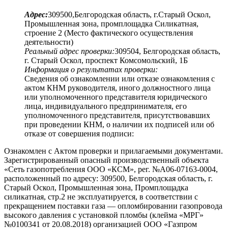
Адрес:
309500,Белгородская область, г.Старый Оскол,
Промышленная зона, промплощадка Силикатная,
строение 2 (Место фактического осуществления
деятельности)
Реальный адрес проверки:
309504, Белгородская область,
г. Старый Оскол, проспект Комсомольский, 1Б
Информация о результатах проверки:
Сведения об ознакомлении или отказе ознакомления с
актом КНМ руководителя, иного должностного лица
или уполномоченного представителя юридического
лица, индивидуального предпринимателя, его
уполномоченного представителя, присутствовавших
при проведении КНМ, о наличии их подписей или об
отказе от совершения подписи:
Ознакомлен с Актом проверки и прилагаемыми документами.
Зарегистрированный опасный производственный объекта
«Сеть газопотребления ООО «КСМ», рег. №А06-07163-0004,
расположенный по адресу: 309500, Белгородская область, г.
Старый Оскол, Промышленная зона, Промплощадка
силикатная, стр.2 не эксплуатируется, в соответствии с
прекращением поставки газа — опломбировании газопровода
высокого давления с установкой пломбы (клейма «МРГ»
№0100341 от 20.08.2018) организацией ООО «Газпром