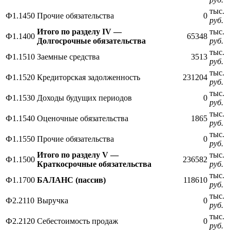
тыс.
Ф1.1450
Прочие обязательства
0
руб.
Итого по разделу IV —
тыс.
Ф1.1400
65348
Долгосрочные обязательства
руб.
тыс.
Ф1.1510
Заемные средства
3513
руб.
тыс.
Ф1.1520
Кредиторская задолженность
231204
руб.
тыс.
Ф1.1530
Доходы будущих периодов
0
руб.
тыс.
Ф1.1540
Оценочные обязательства
1865
руб.
тыс.
Ф1.1550
Прочие обязательства
0
руб.
Итого по разделу V —
тыс.
Ф1.1500
236582
Краткосрочные обязательства
руб.
тыс.
Ф1.1700
БАЛАНС (пассив)
118610
руб.
тыс.
Ф2.2110
Выручка
0
руб.
тыс.
Ф2.2120
Себестоимость продаж
0
руб.