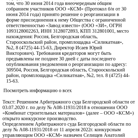
том, что 30 июня 2014 года внеочередным общим
собранием участников ООО «КСМ» (Протокол б/н от 30
июня 2014 года) принято решение о реорганизации в
форме присоединения к нему Общества с ограниченной
ответственностью «Завод извести» (ООО «ЗИ», ОГРН
1093128002263, ИНН 3128072893, КПП 312801001, место
нахождения: Россия, Белгородская область,
Старооскольский район, промплощадка «Силикатная»,
№2, 8 (4725) 44-15-63, Директор Исаев Юрий
Викторович). Требования кредиторов могут быть
предъявлены не позднее 30 дней с даты последнего
опубликования уведомления о реорганизации по адресу:
309504, Россия, Белгородская область, Старооскольский
район, промплощадка «Силикатная», №2, тел. 8 (4725) 44-
15-63.
Посмотреть информацию о всех
Текст: Решением Арбитражного суда Белгородской области от
03.07.2020 г. по делу № А08-11931/2018 в отношении ООО
«Комбинат строительных материалов» (далее – ООО «КСМ»)
открыто конкурсное производство.
Определением Арбитражного суда Белгородской области по
делу № А08-11931/2018 от 11 апреля 2022г. конкурсным
управляющим ООО «КСМ» назначен Селищев Анатолий