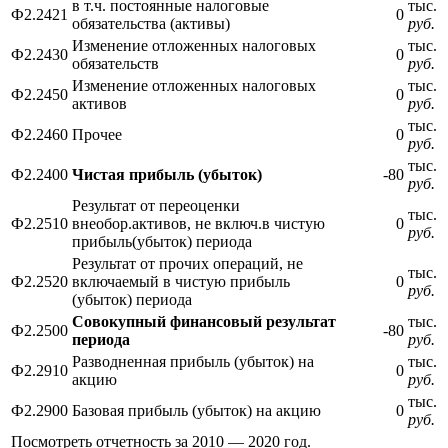
в т.ч. постоянные налоговые
тыс.
Ф2.2421
0
обязательства (активы)
руб.
Изменение отложенных налоговых
тыс.
Ф2.2430
0
обязательств
руб.
Изменение отложенных налоговых
тыс.
Ф2.2450
0
активов
руб.
тыс.
Ф2.2460
Прочее
0
руб.
тыс.
Ф2.2400
Чистая прибыль (убыток)
-80
руб.
Результат от переоценки
тыс.
Ф2.2510
внеобор.активов, не включ.в чистую
0
руб.
прибыль(убыток) периода
Результат от прочих операций, не
тыс.
Ф2.2520
включаемый в чистую прибыль
0
руб.
(убыток) периода
Совокупный финансовый результат
тыс.
Ф2.2500
-80
периода
руб.
Разводненная прибыль (убыток) на
тыс.
Ф2.2910
0
акцию
руб.
тыс.
Ф2.2900
Базовая прибыль (убыток) на акцию
0
руб.
Посмотреть отчетность за 2010 — 2020 год.