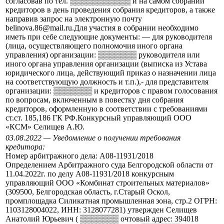
согласовав по тел. ▒▒▒▒▒▒▒▒▒▒▒ и на самом собрании
кредиторов в день проведения собрания кредиторов, а также
направив запрос на электронную почту
belinova.86@mail.ru.Для участия в собрании необходимо
иметь при себе следующие документы: — для руководителя
(лица, осуществляющего полномочия иного органа
управления) организации: ▒▒▒▒▒▒▒ руководителя или
иного органа управления организации (выписка из Устава
юридического лица, действующий приказ о назначении лица
на соответствующую должность и т.п.),- для представителя
организации: ▒▒▒▒▒▒▒ и кредиторов с правом голосования
по вопросам, включенным в повестку дня собрания
кредиторов, оформленную в соответствии с требованиями
ст.ст. 185,186 ГК РФ.Конкурсный управляющий ООО
«КСМ» Селищев А.Ю.
03.08.2022 — Уведомление о получении требования
кредитора:
Номер арбитражного дела: А08-11931/2018
Определением Арбитражного суда Белгородской области от
11.04.2022г. по делу А08-11931/2018 конкурсным
управляющий ООО «Комбинат строительных материалов»
(309500, Белгородская область, г.Старый Оскол,
промплощадка Силикатная промышленная зона, стр.2 ОГРН:
1103128004022, ИНН: 3128077281) утвержден Селищев
Анатолий Юрьевич ( ▒▒▒▒▒▒▒ очтовый адрес: 394018