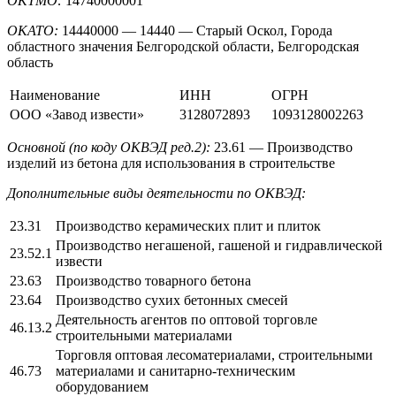
ОКТМО:
14740000001
ОКАТО:
14440000 — 14440 — Старый Оскол, Города
областного значения Белгородской области, Белгородская
область
Наименование
ИНН
ОГРН
ООО «Завод извести»
3128072893
1093128002263
Основной (по коду ОКВЭД ред.2):
23.61 — Производство
изделий из бетона для использования в строительстве
Дополнительные виды деятельности по ОКВЭД:
23.31
Производство керамических плит и плиток
Производство негашеной, гашеной и гидравлической
23.52.1
извести
23.63
Производство товарного бетона
23.64
Производство сухих бетонных смесей
Деятельность агентов по оптовой торговле
46.13.2
строительными материалами
Торговля оптовая лесоматериалами, строительными
46.73
материалами и санитарно-техническим
оборудованием