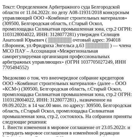
Текст: Определением Арбитражного суда Белгородской
области от 11.04.2022г. по делу А08-11931/2018 конкурсным
управляющий ООО «Комбинат строительных материалов»
(309500, Белгородская область, г.Старый Оскол,
промплощадка Силикатная промышленная зона, стр.2 ОГРН:
1103128004022, ИНН: 3128077281) утвержден Селищев
Анатолий Юрьевич ( ▒▒▒▒▒▒▒ очтовый адрес: 394018
г.Воронеж, ул.Фридриха Энгельса д.63 ▒▒▒▒▒▒▒ ) — члена
МСО ПАУ – Ассоциация «Межрегиональная
саморегулируемая организация профессиональных
арбитражных управляющих» (ОГРН 1037705027249, ИНН
7705494552)
Уведомляю о том, что внеочередное собрание кредиторов
ООО «Комбинат строительных материалов» (далее – ООО
«КСМ») (309500, Белгородская область, г.Старый Оскол,
промплощадка Силикатная промышленная зона, стр.2 ОГРН:
1103128004022, ИНН: 3128077281) , назначенное на
09.09.2022г. в 14 час.00 мин. по адресу: 309500, Белгородская
область, г.Старый Оскол, промплощадка Силикатная
промышленная зона, стр.2, состоялось. На собрании приняты
следующие решения:
1. Внести изменения в мировое соглашение от 23.05.2022г. и
утвердить мировое соглашения в изменённой редакции