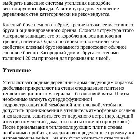
выбирать навесные системы утепления наподобие
вентилируемого фасада. А вот внутри дома утепление
деревянных стен категорически не рекомендуется.
Клееный брус немного твёрже, крепче и тяжелее массивного
бруса и оцилиндрованного бревна. Слоистая структура этого
материала защищает его от коробления, возникновения
трещин, гниения. Однако по своим теплотехническим
свойствам клееный брус ненамного превосходит обычное
сосновое бревно. Загородный дом из бруса со стенами
толщиной 20 см пригоден для проживания зимой.
Утепление
Утепляют загородные деревянные дома следующим образом:
дюбелями прикрепляют на стены специальные плиты из
теплоизоляционного материала – базальтовой ваты. Плиты
необходимо затянуть супердиффузионной
гидроветрозащитной мембраной или пленкой, чтобы не
допустить проникновения в утеплитель атмосферных осадков
и конденсата, защитить его от наружного ветра (пар, идущий
изнутри помещений дома, эти плиты отлично пропускают).
После приделывания теплоизолирующих плит к стенам
необходимо прибить, выдерживая определённые промежутки,
направляющие рейки – на них будет крепиться отделочный