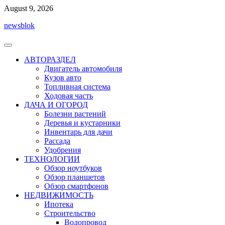
Перейти
August 9, 2026
к
newsblok
содержимому
АВТОРАЗДЕЛ
Двигатель автомобиля
Кузов авто
Топливная система
Ходовая часть
ДАЧА И ОГОРОД
Болезни растений
Деревья и кустарники
Инвентарь для дачи
Рассада
Удобрения
ТЕХНОЛОГИИ
Обзор ноутбуков
Обзор планшетов
Обзор смартфонов
НЕДВИЖИМОСТЬ
Ипотека
Строительство
Водопровод