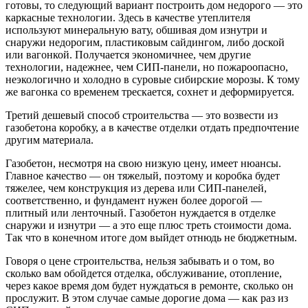
готовы, то следующий вариант построить дом недорого — это
каркасные технологии. Здесь в качестве утеплителя
используют минеральную вату, обшивая дом изнутри и
снаружи недорогим, пластиковым сайдингом, либо доской
или вагонкой. Получается экономичнее, чем другие
технологии, надежнее, чем СИП-панели, но пожароопасно,
неэкологично и холодно в суровые сибирские морозы. К тому
же вагонка со временем трескается, сохнет и деформируется.
Третий дешевый способ строительства — это возвести из
газобетона коробку, а в качестве отделки отдать предпочтение
другим материала.
Газобетон, несмотря на свою низкую цену, имеет нюансы.
Главное качество — он тяжелый, поэтому и коробка будет
тяжелее, чем конструкция из дерева или СИП-панелей,
соответственно, и фундамент нужен более дорогой —
плитный или ленточный. Газобетон нуждается в отделке
снаружи и изнутри — а это еще плюс треть стоимости дома.
Так что в конечном итоге дом выйдет отнюдь не бюджетным.
Говоря о цене строительства, нельзя забывать и о том, во
сколько вам обойдется отделка, обслуживание, отопление,
через какое время дом будет нуждаться в ремонте, сколько он
прослужит. В этом случае самые дорогие дома — как раз из