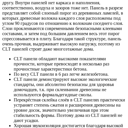
другу. Внутри панелей нет каркаса и наполнения,
соответственно, воздуха и зазоров тоже нет. Панель в разрезе
представляет собой слоеный пирог из деревянных ламелей, в
которых древесные волокна каждого слоя расположены под
углом 90 градусов по отношению к волокнам соседнего слоя.
Слои проклеиваются современными безопасными клеевыми
составами, и затем под большим давлением весь этот пирог
спрессовывается в плиту. Благодаря такой структуре, панель
очень прочная, выдерживает высокую нагрузку, поэтому из
CLT панелей строят даже многоэтажные дома.
CLT панели обладают высокими показателями
прочности, которые превосходят в несколько раз
прочностные характеристики бетона.
По весу CLT панели в 6 раз легче железобетона.
CLT панели демонстрируют высокие экологические
стандарты, они абсолютно безопасны для здоровья
домочадцев, т.к. при склеивании древесины не
используются формальдегидные смолы.
Перекрёстная склейка слоёв в CLT панелях практически
устраняет степень сжатия и расширения древесины на
уровне досок, значительно увеличивая при этом
стабильность формы. Поэтому дома из CLT панелей не
дают усадки.
Хорошая звукоизоляция достигается благодаря высокой