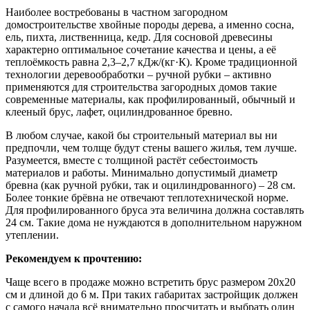
Наиболее востребованы в частном загородном
домостроительстве хвойные породы дерева, а именно сосна,
ель, пихта, лиственница, кедр. Для сосновой древесины
характерно оптимальное сочетание качества и цены, а её
теплоёмкость равна 2,3–2,7 кДж/(кг·К). Кроме традиционной
технологии деревообработки – ручной рубки – активно
применяются для строительства загородных домов такие
современные материалы, как профилированный, обычный и
клееный брус, лафет, оцилиндрованное бревно.
В любом случае, какой бы строительный материал вы ни
предпочли, чем толще будут стены вашего жилья, тем лучше.
Разумеется, вместе с толщиной растёт себестоимость
материалов и работы. Минимально допустимый диаметр
бревна (как ручной рубки, так и оцилиндрованного) – 28 см.
Более тонкие брёвна не отвечают теплотехнической норме.
Для профилированного бруса эта величина должна составлять
24 см. Такие дома не нуждаются в дополнительном наружном
утеплении.
Рекомендуем к прочтению:
Чаще всего в продаже можно встретить брус размером 20х20
см и длиной до 6 м. При таких габаритах застройщик должен
с самого начала всё внимательно просчитать и выбрать один