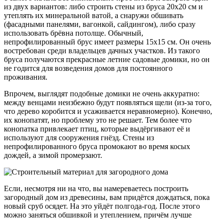
из двух вариантов: либо строить стены из бруса 20х20 см и
утеплять их минеральной ватой, а снаружи обшивать
(фасадными панелями, вагонкой, сайдингом), либо сразу
использовать брёвна потолще. Обычный,
непрофилированный брус имеет размеры 15х15 см. Он очень
востребован среди владельцев дачных участков. Из такого
бруса получаются прекрасные летние садовые домики, но он
не годится для возведения домов для постоянного
проживания.
Впрочем, выглядят подобные домики не очень аккуратно:
между венцами неизбежно будут появляться щели (из-за того,
что дерево коробится и усаживается неравномерно). Конечно,
их конопатят, но проблему это не решает. Тем более что
конопатка привлекает птиц, которые выдёргивают её и
используют для сооружения гнёзд. Стены из
непрофилированного бруса промокают во время косых
дождей, а зимой промерзают.
Если, несмотря ни на что, вы намереваетесь построить
загородный дом из древесины, вам придётся дождаться, пока
новый сруб осядет. На это уйдёт полгода-год. После этого
можно заняться обшивкой и утеплением, причём лучше