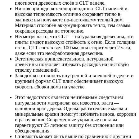
плотности древесных слоёв в CLT панеле.
Низкая природная теплопроводность CLT панелей и
высокая теплоемкость отлично сохраняет тепло в
зданиях: вы получаете по-настоящему теплый дом.
Материал способен аккумулировать тепло, тем самым
сокращая расходы на отопление.
Несмотря на то, что CLT — натуральная древесина, эти
плиты имеют высокую стойкость к огню. Если толщина
стены CLT составляет 100 мм, она сгорит через 2 часа,
даже если это необработанная древесина.
Эстетическая привлекательность натуральной
древесины позволяет избежать расходов на чистовую
отделку помещений.
Заводская готовность внутренней и внешней отделки и
крупный формат CLT плит обеспечивает высокую
скорость сборки дома на участке.
Этот недостаток является неизбежным следствием
натуральности материала: как известно, влага —
основной враг дерева. Однако растительные масла и
минеральные краски помогут избежать износа, коррозии
и разрушения. Современные укрывные составы
гарантируют 25-летнюю защиту без отслоения или
обесцвечивания.
Стоимость может быть выше по сравнению с другими