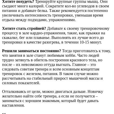
Хотите похудеть?
Тренируйте крупные группы мышц. Они
съедают много калорий. Сократите кол-во углеводов в своем
питании и добавьте белка. Также рекомендуется постепенно
увеличивать интенсивность тренировки, уменьшая время
отдыха между подходами, упражнениями.
Хотите стать стройней?
Добавьте к своему тренировочному
процессу в зале кардио-упражнения, такие, как прыжки на
скакалке, бег или плаванье. Выполнять их лучше всего до
тренировки в качестве разогрева, в течении 10-15 минут.
Решили заниматься постоянно?
Тогда приготовьтесь к тому,
что занятия в зале станут любимым хобби. Часто людей
трудно затянуть в обитель построения красивого тела, но
после – их невозможно оттуда выгнать. Главное – это
следовать советам тренера и всем основным концептам
тренировок с железом, питания. В таком случае можно
рассчитывать на стабильный прирост мышечной массы и
силовых показателей.
Отталкиваясь от цели, можно двигаться дальше. Новичку
желательно найти себе тренера, а если не получается –
заниматься с хорошим знакомым, который будет давать
наставления.