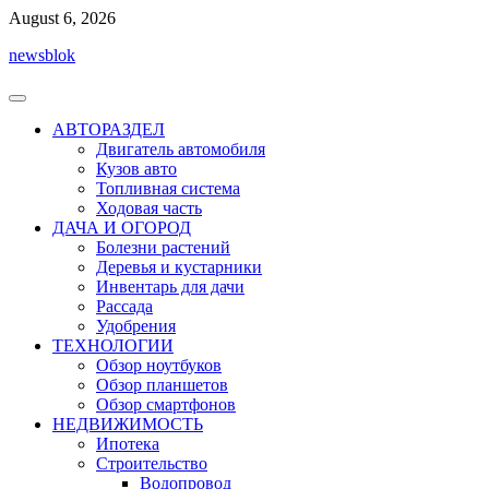
Перейти
August 6, 2026
к
newsblok
содержимому
АВТОРАЗДЕЛ
Двигатель автомобиля
Кузов авто
Топливная система
Ходовая часть
ДАЧА И ОГОРОД
Болезни растений
Деревья и кустарники
Инвентарь для дачи
Рассада
Удобрения
ТЕХНОЛОГИИ
Обзор ноутбуков
Обзор планшетов
Обзор смартфонов
НЕДВИЖИМОСТЬ
Ипотека
Строительство
Водопровод