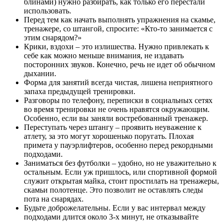
блинами) нужно разбирать, как только его перестали
использовать.
Перед тем как начать выполнять упражнения на скамье,
тренажере, со штангой, спросите: «Кто-то занимается с
этим снарядом?»
Крики, вздохи – это излишества. Нужно привлекать к
себе как можно меньше внимания, не издавать
посторонних звуков. Конечно, речь не идет об обычном
дыхании.
Форма для занятий всегда чистая, лишена неприятного
запаха предыдущей тренировки.
Разговоры по телефону, переписки в социальных сетях
во время тренировки не очень нравятся окружающим.
Особенно, если вы заняли востребованный тренажер.
Переступать через штангу – проявить неуважение к
атлету, за это могут хорошенько поругать. Плохая
примета у пауэрлифтеров, особенно перед рекордными
подходами.
Заниматься без футболки – удобно, но не уважительно к
остальным. Если уж пришлось, или спортивной формой
служит открытая майка, стоит простилать на тренажеры,
скамьи полотенце. Это позволит не оставлять следы
пота на снарядах.
Будьте доброжелательны. Если у вас интервал между
подходами длится около 3-х минут, не отказывайте