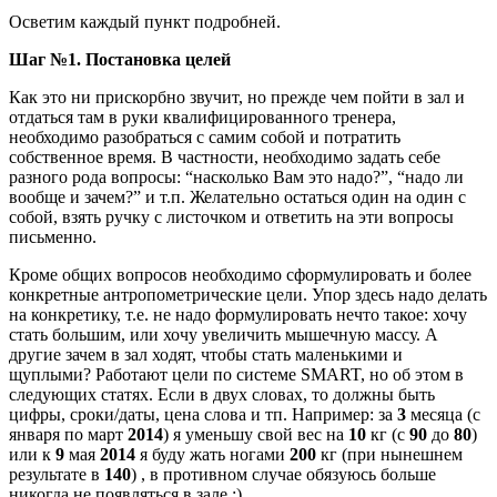
Осветим каждый пункт подробней.
Шаг №1. Постановка целей
Как это ни прискорбно звучит, но прежде чем пойти в зал и
отдаться там в руки квалифицированного тренера,
необходимо разобраться с самим собой и потратить
собственное время. В частности, необходимо задать себе
разного рода вопросы: “насколько Вам это надо?”, “надо ли
вообще и зачем?” и т.п. Желательно остаться один на один с
собой, взять ручку с листочком и ответить на эти вопросы
письменно.
Кроме общих вопросов необходимо сформулировать и более
конкретные антропометрические цели. Упор здесь надо делать
на конкретику, т.е. не надо формулировать нечто такое: хочу
стать большим, или хочу увеличить мышечную массу. А
другие зачем в зал ходят, чтобы стать маленькими и
щуплыми? Работают цели по системе SMART, но об этом в
следующих статях. Если в двух словах, то должны быть
цифры, сроки/даты, цена слова и тп. Например: за
3
месяца (с
января по март
2014
) я уменьшу свой вес на
10
кг (с
90
до
80
)
или к
9
мая
2014
я буду жать ногами
200
кг (при нынешнем
результате в
140
) , в противном случае обязуюсь больше
никогда не появляться в зале :).