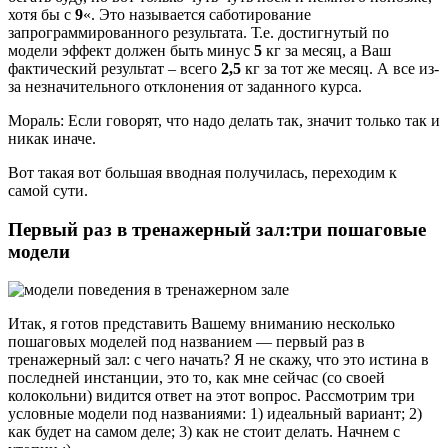
хотя бы с
9
«. Это называется саботирование
запрограммированного результата. Т.е. достигнутый по
модели эффект должен быть минус
5
кг за месяц, а Ваш
фактический результат – всего
2,5
кг за тот же месяц. А все из-
за незначительного отклонения от заданного курса.
Мораль: Если говорят, что надо делать так, значит только так и
никак иначе.
Вот такая вот большая вводная получилась, переходим к
самой сути.
Первый раз в тренажерный зал:три пошаговые
модели
Итак, я готов представить Вашему вниманию несколько
пошаговых моделей под названием — первый раз в
тренажерный зал: с чего начать? Я не скажу, что это истина в
последней инстанции, это то, как мне сейчас (со своей
колокольни) видится ответ на этот вопрос. Рассмотрим три
условные модели под названиями: 1) идеальный вариант; 2)
как будет на самом деле; 3) как не стоит делать. Начнем с