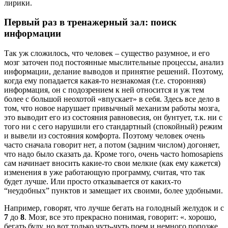
лирики.
Первый раз в тренажерный зал: поиск
информации
Так уж сложилось, что человек – существо разумное, и его
мозг заточен под постоянные мыслительные процессы, анализ
информации, делание выводов и принятие решений. Поэтому,
когда ему попадается какая-то незнакомая (т.е. сторонняя)
информация, он с подозрением к ней относится и уж тем
более с большой неохотой «впускает» в себя. Здесь все дело в
том, что новое нарушает привычный механизм работы мозга,
это выводит его из состояния равновесия, он бунтует, т.к. ни с
того ни с сего нарушили его стандартный (спокойный) режим
и вывели из состояния комфорта. Поэтому человек очень
часто сначала говорит нет, а потом (задним числом) догоняет,
что надо было сказать да. Кроме того, очень часто homosapiens
сам начинает вносить какие-то свои мелкие (как ему кажется)
изменения в уже работающую программу, считая, что так
будет лучше. Или просто отказывается от каких-то
“неудобных” пунктов и замещает их своими, более удобными.
Например, говорят, что лучше бегать на голодный желудок и с
7
до
8
. Мозг, все это прекрасно понимая, говорит: «. хорошо,
бегать буду, но вот только чуть-чуть поем и немного попозже,