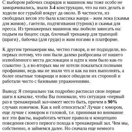
С выбором рабочих снарядов и машинок мы тоже особо не
заморачивались, знали
3-4
конструкции, что на них делать и
ходили все гурьбой вокруг да около. В частности, из
свободных весов это была классика жанра – жим лежа (скамья
для жимов) , гантели, подтягивания (турник) и скамья для
пресса. Из тренажерных машинок мы любили зависать на:
подъем на бицепс сидя, блочный тренажер для трапеций
(шраги) , бабочка (для груди) и жим ногами в платформе.
К другим тренажерам мы, честно говоря, и не подходили, во-
первых потому, что они были далеко разбросаны от нашего
излюбленного места дислокации и идти к ним было как-то
ссыкотно :), а во-вторых мы не хотели показаться полными
профанами, ведь мы не знали что и как на них выполнять, а
более опытные товарищи и вовсе обходили их стороной и
работали чисто с базовыми упражнениями.
Вывод: Я специально так подробно расписал свои первые
шаги в качалке, чтобы Вы понимали, что ситуация «первый
раз в тренажерный зал»имеет место быть, причем в
90%
случаях новичков. Как к ней относиться? Лучше с юмором,
еще лучше с юмором и головой, т.е. принимая во внимание
все эти факты, выработать четкие правила и концепцию
поведения своего первого похода в тренажерный зал. Чем мы,
собственно, и займемся далее. Но сначала еще немного