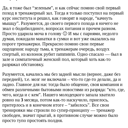
Да, я тоже был “зеленым”, и как сейчас помню свой первый
поход в тренажерный зал. Тогда я только поступил на первый
курс института и решил, как говорят в народе, “качнуть
мышцу”. Разумеется, до своего первого похода я ничего не
знал о бодибилдинге, вопросах питания и прочем разном.
Просто ударила моча в голову 🙂 И мы с парнями, недолго
думая, покидали манатки в сумки и вот уже оказались на
пороге тренажерки. Прекрасно помню свои первые
ощущения: народу тьма, к тренажерам очередь, воздух
спертый, из колонок рубит rammstein. Одно спасало — был в
зале и симпатичный женский пол, который хоть как-то
разряжал обстановку.
Разумеется, качались мы без задней мысли (вернее, даже без
передней), т.е. мозг не включали – что-то где-то делали, да и
ладно. Главное для нас тогда было общение, своя компания и
обмен различными бытовыми новостями из разряда: “кто, где,
чего, когда и с кем”. Нашего молодецкого запала хватило
ровно на
3
месяца, потом как-то наскучило, приелось,
притерлось и в конечном итоге – “забилось”. Все свои
тренировки мы строили по супер-принципу — тренажер
свободен, значит прыгай, в противном случае можно было
просто тупо простоять полдня.