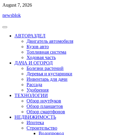
Перейти
August 7, 2026
к
newsblok
содержимому
АВТОРАЗДЕЛ
Двигатель автомобиля
Кузов авто
Топливная система
Ходовая часть
ДАЧА И ОГОРОД
Болезни растений
Деревья и кустарники
Инвентарь для дачи
Рассада
Удобрения
ТЕХНОЛОГИИ
Обзор ноутбуков
Обзор планшетов
Обзор смартфонов
НЕДВИЖИМОСТЬ
Ипотека
Строительство
Водопровод