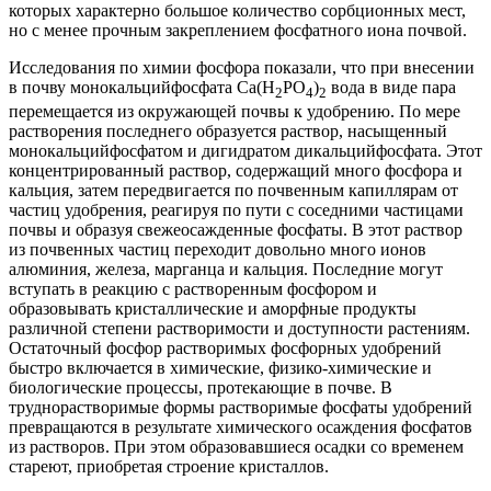
которых характерно большое количество сорбционных мест,
но с менее прочным закреплением фосфатного иона почвой.
Исследования по химии фосфора показали, что при внесении
в почву монокальцийфосфата Са(Н
РО
)
вода в виде пара
2
4
2
перемещается из окружающей почвы к удобрению. По мере
растворения последнего образуется раствор, насыщенный
монокальцийфосфатом и дигидратом дикальцийфосфата. Этот
концентрированный раствор, содержащий много фосфора и
кальция, затем передвигается по почвенным капиллярам от
частиц удобрения, реагируя по пути с соседними частицами
почвы и образуя свежеосажденные фосфаты. В этот раствор
из почвенных частиц переходит довольно много ионов
алюминия, железа, марганца и кальция. Последние могут
вступать в реакцию с растворенным фосфором и
образовывать кристаллические и аморфные продукты
различной степени растворимости и доступности растениям.
Остаточный фосфор растворимых фосфорных удобрений
быстро включается в химические, физико-химические и
биологические процессы, протекающие в почве. В
труднорастворимые формы растворимые фосфаты удобрений
превращаются в результате химического осаждения фосфатов
из растворов. При этом образовавшиеся осадки со временем
стареют, приобретая строение кристаллов.