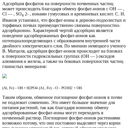
Адсорбция фосфатов на поверхности почвенных частиц
может происходить благодаря обмену фосфат-ионов с ОН — ,
Cl — , SO
2- , ионами гумусовых и кремниевых кислот. С. Н.
4
Иванов установил, что фосфат-ионы в дерново-подзолистых и
торфяных почвах преимущественно связаны поверхностно-
адсорбционно. Характерной чертой адсорбции является
поведение адсорбированных фосфат-ионов как
потенциалопределяющих с образованием внутренней части
двойного электрического слоя. По мнению немецкого ученого
В. Матцеля, адсорбция фосфат-ионов происходит на близких
к поверхности гидроксильных группах (ОН — ) оксидов
алюминия и железа, а также на боковых поверхностях частиц
глинистых минералов:
(
Al
,
Fe
) – ОН + Н
2
РО
4
(А1,
Fe
) – О – РО
3
Н
2
+ ОН.
Таким образом, обменное поглощение фосфат-ионов в почве
не подлежит сомнению. Это имеет большое значение для
питания растений, так как благодаря ионному обмену
адсорбированные фосфат-ионы могут переходить в
почвенный раствор. Поглощение фосфат-ионов растениями
возможно потому, что они постоянно выделяют через корни