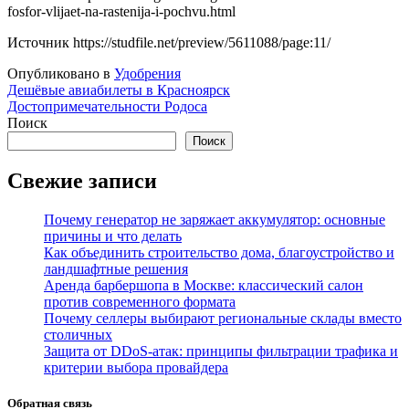
fosfor-vlijaet-na-rastenija-i-pochvu.html
Источник
https://studfile.net/preview/5611088/page:11/
Опубликовано в
Удобрения
Навигация
Дешёвые авиабилеты в Красноярск
Достопримечательности Родоса
по
Поиск
записям
Поиск
Свежие записи
Почему генератор не заряжает аккумулятор: основные
причины и что делать
Как объединить строительство дома, благоустройство и
ландшафтные решения
Аренда барбершопа в Москве: классический салон
против современного формата
Почему селлеры выбирают региональные склады вместо
столичных
Защита от DDoS-атак: принципы фильтрации трафика и
критерии выбора провайдера
Обратная связь