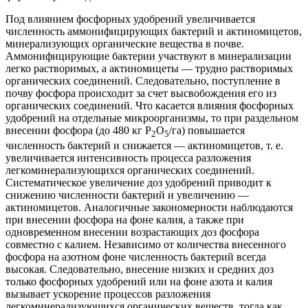
Под влиянием фосфорных удобрений увеличивается
численность аммонифицирующих бактерий и актиномицетов,
минерализующих органические вещества в почве.
Аммонифицирующие бактерии участвуют в минерализации
легко растворимых, а актиномицеты — трудно растворимых
органических соединений. Следовательно, поступление в
почву фосфора происходит за счет высвобождения его из
органических соединений. Что касается влияния фосфорных
удобрений на отдельные микроорганизмы, то при раздельном
внесении фосфора (до 480 кг Р
O
/га) повышается
2
5
численность бактерий и снижается — актиномицетов, т. е.
увеличивается интенсивность процесса разложения
легкоминерализующихся органических соединений.
Систематическое увеличение доз удобрений приводит к
снижению численности бактерий и увеличению —
актиномицетов. Аналогичные закономерности наблюдаются
при внесении фосфора на фоне калия, а также при
одновременном внесении возрастающих доз фосфора
совместно с калием. Независимо от количества внесенного
фосфора на азотном фоне численность бактерий всегда
высокая. Следовательно, внесение низких и средних доз
только фосфорных удобрений или на фоне азота и калия
вызывает ускорение процессов разложения
легкоминерализующихся органических веществ, тогда как