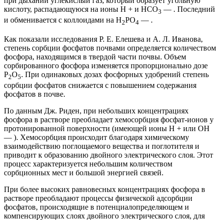
при дыхании углекислый газ, который образует угольную
кислоту, распадающуюся на ионы Н + и HCO
— . Последний
3
и обменивается с коллоидами на Н
РО
— .
2
4
Как показали исследования Р. Е. Елешева и А. Л. Иванова,
степень сорбции фосфатов почвами определяется количеством
фосфора, находящимся в твердой части почвы. Объем
сорбированного фосфора изменяется пропорционально дозе
Р
О
. При одинаковых дозах фосфорных удобрений степень
2
5
сорбции фосфатов снижается с повышением содержания
фосфатов в почве.
По данным Дж. Риден, при небольших концентрациях
фосфора в растворе преобладает хемосорбция фосфат-ионов у
протонированной поверхности (имеющей ионы Н + или ОН
— ). Хемосорбция происходит благодаря химическому
взаимодействию поглощаемого вещества и поглотителя и
приводит к образованию двойного электрического слоя. Этот
процесс характеризуется небольшим количеством
сорбционных мест и большой энергией связей.
При более высоких равновесных концентрациях фосфора в
растворе преобладают процессы физической адсорбции
фосфатов, происходящие в потенциалопределяющем и
компенсирующих слоях двойного электрического слоя, для