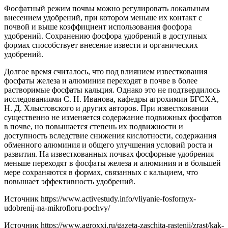
Фосфатный режим почвы можно регулировать локальным
внесением удобрений, при котором меньше их контакт с
почвой и выше коэффициент использования фосфора
удобрений. Сохранению фосфора удобрений в доступных
формах способствует внесение извести и органических
удобрений.
Долгое время считалось, что под влиянием известкования
фосфаты железа и алюминия переходят в почве в более
растворимые фосфаты кальция. Однако это не подтвердилось
исследованиями С. Н. Иванова, кафедры агрохимии БГСХА,
Н. Д. Хлыстовского и других авторов. При известковании
существенно не изменяется содержание подвижных фосфатов
в почве, но повышается степень их подвижности и
доступность вследствие снижения кислотности, содержания
обменного алюминия и общего улучшения условий роста и
развития. На известкованных почвах фосфорные удобрения
меньше переходят в фосфаты железа и алюминия и в большей
мере сохраняются в формах, связанных с кальцием, что
повышает эффективность удобрений.
Источник
https://www.activestudy.info/vliyanie-fosfornyx-
udobrenij-na-mikrofloru-pochvy/
Источник
https://www.agroxxi.ru/gazeta-zaschita-rastenii/zrast/kak-