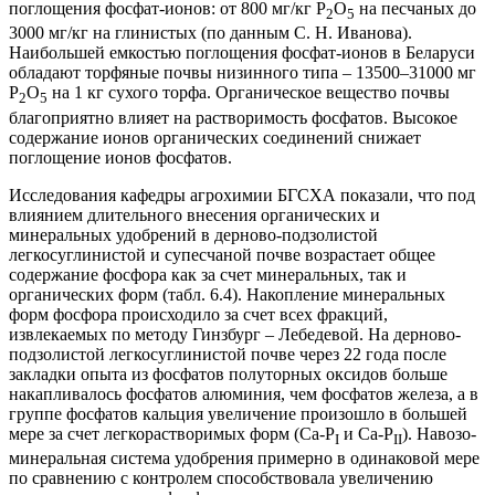
поглощения фосфат-ионов: от 800 мг/кг Р
О
на песчаных до
2
5
3000 мг/кг на глинистых (по данным С. Н. Иванова).
Наибольшей емкостью поглощения фосфат-ионов в Беларуси
обладают торфяные почвы низинного типа – 13500–31000 мг
Р
О
на 1 кг сухого торфа. Органическое вещество почвы
2
5
благоприятно влияет на растворимость фосфатов. Высокое
содержание ионов органических соединений снижает
поглощение ионов фосфатов.
Исследования кафедры агрохимии БГСХА показали, что под
влиянием длительного внесения органических и
минеральных удобрений в дерново-подзолистой
легкосуглинистой и супесчаной почве возрастает общее
содержание фосфора как за счет минеральных, так и
органических форм (табл. 6.4). Накопление минеральных
форм фосфора происходило за счет всех фракций,
извлекаемых по методу Гинзбург – Лебедевой. На дерново-
подзолистой легкосуглинистой почве через 22 года после
закладки опыта из фосфатов полуторных оксидов больше
накапливалось фосфатов алюминия, чем фосфатов железа, а в
группе фосфатов кальция увеличение произошло в большей
мере за счет легкорастворимых форм (Са-Р
и Са-Р
). Навозо-
I
II
минеральная система удобрения примерно в одинаковой мере
по сравнению с контролем способствовала увеличению