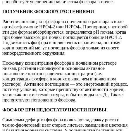
способствует увеличению количества фосфора в почве.
ПОЛУЧЕНИЕ ФОСФОРА РАСТЕНИЯМИ
Растения поглощают фосфор из почвенного раствора в виде
ортофосфат-иона: HPO4-2 или H2PO4-. Пропорция, в которой
эти две формы абсорбируются, определяется pH почвы, когда
при более высоком pH почвы поглощается больше HPO4-2.
Подвижность фосфора в почве очень ограничена, поэтому
корни растений могут поглощать фосфор только из своего
непосредственного окружения.
Поскольку концентрация фосфора в почвенном растворе
низкая, растения используют в основном активное
поглощение против градиента концентрации (т.е.
концентрация фосфора в корнях выше, чем в почвенном
растворе). Активное поглощение — это энергоемкий процесс,
поэтому условия, которые препятствуют активности корней,
такие как низкие температуры, избыток воды и т. Д., Также
препятствуют поглощению фосфора.
ФОСФОР ПРИ НЕДОСТАТОЧНОСТИ ПОЧВЫ
Симптомы дефицита фосфора включают задержку роста и
темно-фиолетовый цвет старых листьев, замедление цветения
и развития корневой системы. У большинства растений эти