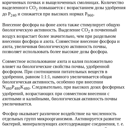
коричневых почвах и выщелоченных смолницах. Количество
выделенного СO
повышается с возрастанием дозы удобрения
2
до Р
и снижается при высоких нормах Р
.
240
960
Внесение фосфора на фоне азота также стимулирует общую
биологическую активность. Выделение СO
в почвенный
2
воздух возрастает более значительно, чем при раздельном
внесении фосфора и азота. Совместное внесение фосфора и
азота, увеличивая биологическую активность почвы,
позволяет использовать более высокие дозы фосфора.
Совместное использование азота и калия положительно
влияет на биологические свойства почвы, удобренной
фосфором. При соотношении питательных веществ в
удобрении, равном 1:1:1, намного увеличивается общая
биологическая активность, особенно при внесении
N
P
K
. Следовательно, при высоких дозах фосфорных
480
480
480
удобрений, возрастающих при совместном внесении с
азотными и калийными, биологическая активность почвы
увеличивается.
Фосфор оказывает различное воздействие на численность
отдельных групп микроорганизмов. Активируется развитие
бактерий, минерализующих азотсодержащие соединения, т. е.