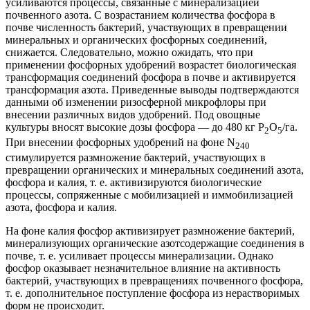
усиливаются процессы, связанные с минерализацией
почвенного азота. С возрастанием количества фосфора в
почве численность бактерий, участвующих в превращении
минеральных и органических фосфорных соединений,
снижается. Следовательно, можно ожидать, что при
применении фосфорных удобрений возрастет биологическая
трансформация соединений фосфора в почве и активируется
трансформация азота. Приведенные выводы подтверждаются
данными об изменении ризосферной микрофлоры при
внесении различных видов удобрений. Под овощные
культуры вносят высокие дозы фосфора — до 480 кг Р
O
/га.
2
5
При внесении фосфорных удобрений на фоне N
240
стимулируется размножение бактерий, участвующих в
превращении органических и минеральных соединений азота,
фосфора и калия, т. е. активизируются биологические
процессы, сопряженные с мобилизацией и иммобилизацией
азота, фосфора и калия.
На фоне калия фосфор активизирует размножение бактерий,
минерализующих органические азотсодержащие соединения в
почве, т. е. усиливает процессы минерализации. Однако
фосфор оказывает незначительное влияние на активность
бактерий, участвующих в превращениях почвенного фосфора,
т. е. дополнительное поступление фосфора из нерастворимых
форм не происходит.