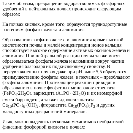
Таким образом, превращение водорастворимых фосфорных
удобрений в нейтральных почвах происходит следующим
образом:
На почвах кислых, кроме того, образуются труднодоступные
растениям фосфаты железа и алюминия:
Образованию фосфатов железа и алюминия кроме высокой
кислотности почвы и малой концентрации ионов кальция
способствует высокое содержание активных оксидов железа и
алюминия. При нейтральной реакции почвы также могут
образовываться фосфаты железа и алюминия вокруг частиц
удобрения благодаря их подкисляющему свойству. В
переувлажненных почвах даже при рН выше 5,5 образуются
преимущественно фосфаты железа, в песчаных – преобладают
фосфаты алюминия. Протекающие реакции приводят к
образованию в почве фосфатных минералов: стренгита
(FePО
∙2H
О), варисцита (А1РО
∙2Н
О) и их изоморфной
4
2
4
2
смеси баррандита, а также гидроксилапатита
Са
(РО
)
∙(ОН)
, фторапатита Ca
(PO
)
F
и других
10
4
6
2
10
4
6
2
малодоступных для растений минералов.
Итак, можно выделить несколько механизмов необратимой
фиксации фосфорной кислоты в почвах: