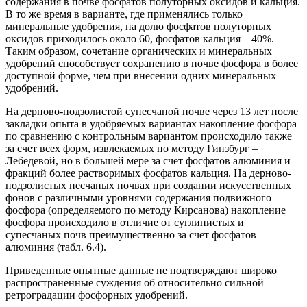
содержания в почве фосфатов полуторных оксидов и кальция.
В то же время в варианте, где применялись только
минеральные удобрения, на долю фосфатов полуторных
оксидов приходилось около 60, фосфатов кальция – 40%.
Таким образом, сочетание органических и минеральных
удобрений способствует сохранению в почве фосфора в более
доступной форме, чем при внесении одних минеральных
удобрений.
На дерново-подзолистой супесчаной почве через 13 лет после
закладки опыта в удобряемых вариантах накопление фосфора
по сравнению с контрольным вариантом происходило также
за счет всех форм, извлекаемых по методу Гинзбург –
Лебедевой, но в большей мере за счет фосфатов алюминия и
фракций более растворимых фосфатов кальция. На дерново-
подзолистых песчаных почвах при создании искусственных
фонов с различными уровнями содержания подвижного
фосфора (определяемого по методу Кирсанова) накопление
фосфора происходило в отличие от суглинистых и
супесчаных почв преимущественно за счет фосфатов
алюминия (табл. 6.4).
Приведенные опытные данные не подтверждают широко
распространенные суждения об относительно сильной
ретроградации фосфорных удобрений.