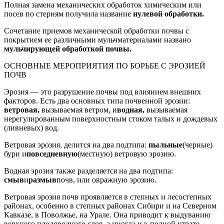
Полная замена механических обработок химическим или
посев по стерням получила название
нулевой обработки.
Сочетание приемов механической обра­ботки почвы с
покрытием ее различными мульчматериалами названо
мульчирующей обработкой почвы.
ОСНОВНЫЕ МЕРОПРИЯТИЯ ПО БОРЬБЕ С ЭРОЗИЕЙ
ПОЧВ
Эрозия — это разрушение почвы под влиянием внешних
факто­ров. Есть два основных типа почвенной эрозии:
ветровая,
вызываемая ветром, и
водная,
вызываемая
нерегулированным поверхностным сто­ком талых и дождевых
(ливневых) вод.
Ветровая эрозия, делится на два подтипа:
пыльные
(черные)
бури и
повседневную
(местную) вет­ровую эрозию.
Водная эрозия также разделяется на два подтипа:
смыв
и
размыв
почв, или овражную эрозию.
Ветровая эрозия почв проявляется в степных и лесостепных
районах, особенно в степных районах Сибири и на Северном
Кавказе, в Поволжье, на Урале. Она приводит к выдуванию
верхнего плодо­родного слоя, а иногда и к полной утрате