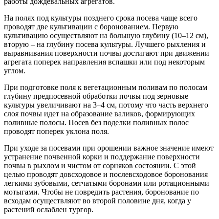
работы дождевальных агрегатов.
На полях под культуры позднего срока посева чаще всего
проводят две культивации с боронованием. Первую
культивацию осуществляют на большую глубину (10–12 см),
вторую – на глубину посева культуры. Лучшего рыхления и
выравнивания поверхности почвы достигают при движении
агрегата поперек направления вспашки или под некоторым
углом.
При подготовке поля к вегетационным поливам по полосам
глубину предпосевной обработки почвы под зерновые
культуры увеличивают на 3–4 см, потому что часть верхнего
слоя почвы идет на образование валиков, формирующих
поливные полосы. Посев без поделки поливных полос
проводят поперек уклона поля.
При уходе за посевами при орошении важное значение имеют
устранение почвенной корки и поддержание поверхности
почвы в рыхлом и чистом от сорняков состоянии. С этой
целью проводят довсходовое и послевсходовое боронования
легкими зубовыми, сетчатыми боронами или ротационными
мотыгами. Чтобы не повредить растения, боронование по
всходам осуществляют во второй половине дня, когда у
растений ослаблен тургор.