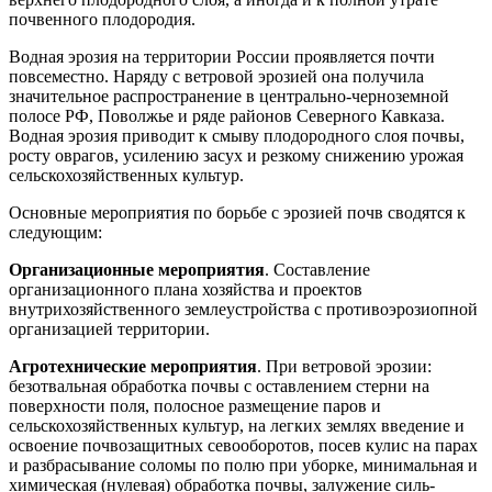
почвенного плодо­родия.
Водная эрозия на территории России проявляется почти
повсе­местно. Наряду с ветровой эрозией она получила
значительное рас­пространение в централь­но-черноземной
полосе РФ, Поволжье и ряде районов Северного Кавказа.
Водная эрозия приводит к смыву плодородного слоя почвы,
росту оврагов, усилению засух и резкому снижению урожая
сельско­хозяйственных культур.
Основные мероприятия по борьбе с эрозией почв сводятся к
сле­дующим:
Организационные мероприятия
. Составление
организационного плана хозяйства и проектов
внутрихозяйственного землеустройства с противоэрозиопной
организацией территории.
Агротехнические мероприятия
. При ветровой эрозии:
безотваль­ная обработка почвы с оставлением стерни на
поверхности поля, по­лосное размещение паров и
сельскохозяйственных культур, на легких землях введение и
освоение почвозащитных севооборотов, посев кулис на парах
и разбрасывание соломы по полю при уборке, мини­мальная и
химическая (нулевая) обработка почвы, залужение силь­