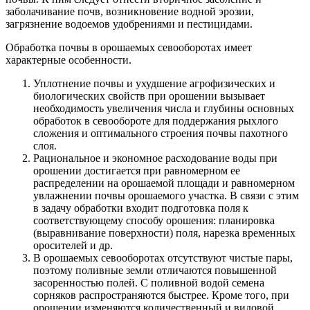
заболачивание почв, возникновение водной эрозии,
загрязнение водоемов удобрениями и пестицидами.
Обработка почвы в орошаемых севооборотах имеет
характерные особенности.
Уплотнение почвы и ухудшение агрофизических и
биологических свойств при орошении вызывает
необходимость увеличения числа и глубины основных
обработок в севообороте для поддержания рыхлого
сложения и оптимального строения почвы пахотного
слоя.
Рациональное и экономное расходование воды при
орошении достигается при равномерном ее
распределении на орошаемой площади и равномерном
увлажнении почвы орошаемого участка. В связи с этим
в задачу обработки входит подготовка поля к
соответствующему способу орошения: планировка
(выравнивание поверхности) поля, нарезка временных
оросителей и др.
В орошаемых севооборотах отсутствуют чистые пары,
поэтому поливные земли отличаются повышенной
засоренностью полей. С поливной водой семена
сорняков распространяются быстрее. Кроме того, при
орошении изменяются количественный и видовой