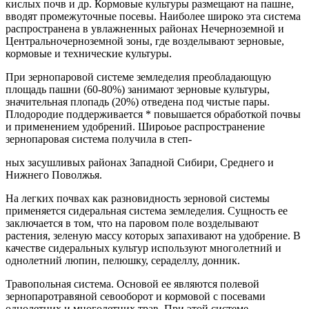
кислых почв и др. Кормовые культуры размещают на пашне,
вводят промежуточные посевы. Наиболее широко эта система
распространена в увлажненных районах Нечерноземной и
Центральночерноземной зоны, где возделывают зерновые,
кормовые и технические культуры.
При зернопаровой системе земледелия преобладающую
площадь пашни (60-80%) занимают зерновые культуры,
значительная плопадь (20%) отведена под чистые пары.
Плодородие поддерживается * повышается обработкой почвы
и применением удобрений. Широьое распространение
зернопаровая система получила в степ-
ных засушливых районах Западной Сибири, Среднего и
Нижнего Поволжья.
На легких почвах как разновидность зерновой системы
применяется сидеральная система земледелия. Сущность ее
заключается в том, что на паровом поле возделывают
растения, зеленую массу которых запахивают на удобрение. В
качестве сидеральных культур используют многолетний и
однолетний люпин, пелюшку, сераделлу, донник.
Травопольная система. Основой ее являются полевой
зернопаротравяной севооборот и кормовой с посевами
однолетних и многолетних трав. При этой системе