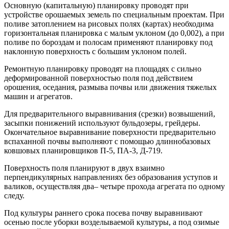
Основную (капитальную) планировку проводят при
устройстве орошаемых земель по специальным проектам. При
поливе затоплением на рисовых полях (картах) необходима
горизонтальная планировка с малым уклоном (до 0,002), а при
поливе по бороздам и полосам применяют планировку под
наклонную поверхность с большим уклоном полей.
Ремонтную планировку проводят на площадях с сильно
деформированной поверхностью поля под действием
орошения, оседания, размыва почвы или движения тяжелых
машин и агрегатов.
Для предварительного выравнивания (срезки) возвышений,
засыпки понижений используют бульдозеры, грейдеры.
Окончательное выравнивание поверхности предварительно
вспаханной почвы выполняют с помощью длиннобазовых
ковшовых планировщиков П-5, ПА-3, Д-719.
Поверхность поля планируют в двух взаимно
перпендикулярных направлениях без образования уступов и
валиков, осуществляя два– четыре прохода агрегата по одному
следу.
Под культуры раннего срока посева почву выравнивают
осенью после уборки возделываемой культуры, а под озимые