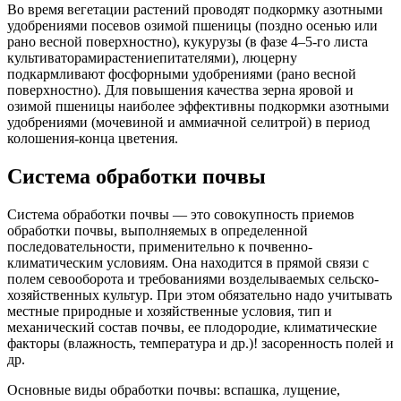
Во время вегетации растений проводят подкормку азотными
удобрениями посевов озимой пшеницы (поздно осенью или
рано весной поверхностно), кукурузы (в фазе 4–5-го листа
культиваторамирастениепитателями), люцерну
подкармливают фосфорными удобрениями (рано весной
поверхностно). Для повышения качества зерна яровой и
озимой пшеницы наиболее эффективны подкормки азотными
удобрениями (мочевиной и аммиачной селитрой) в период
колошения-конца цветения.
Система обработки почвы
Система обработки почвы — это совокупность приемов
обработки почвы, выполняемых в определенной
последовательности, примени­тельно к почвенно-
климатическим условиям. Она находится в прямой связи с
полем севооборота и требованиями возделываемых сельско­
хозяйственных культур. При этом обязательно надо учитывать
мест­ные природные и хозяйственные условия, тип и
механический состав почвы, ее плодородие, климатические
факторы (влажность, темпера­тура и др.)! засоренность полей и
др.
Основные виды обработки почвы: вспашка, лущение,