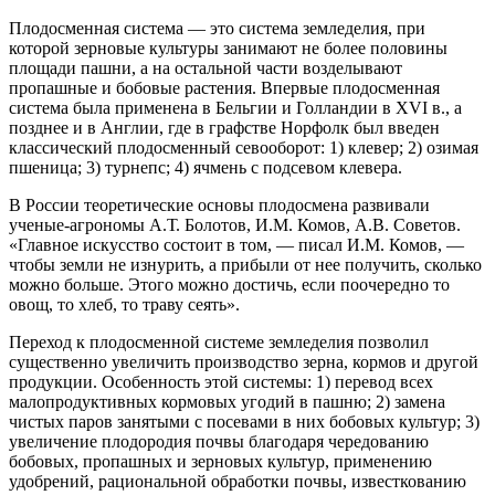
Плодосменная система — это система земледелия, при
которой зерновые культуры занимают не более половины
площади пашни, а на остальной части возделывают
пропашные и бобовые растения. Впервые плодосменная
система была применена в Бельгии и Голландии в XVI в., а
позднее и в Англии, где в графстве Норфолк был введен
классический плодосменный севооборот: 1) клевер; 2) озимая
пшеница; 3) турнепс; 4) ячмень с подсевом клевера.
В России теоретические основы плодосмена развивали
ученые-агрономы А.Т. Болотов, И.М. Комов, А.В. Советов.
«Главное искусство состоит в том, — писал И.М. Комов, —
чтобы земли не изнурить, а прибыли от нее получить, сколько
можно больше. Этого можно достичь, если поочередно то
овощ, то хлеб, то траву сеять».
Переход к плодосменной системе земледелия позволил
существенно увеличить производство зерна, кормов и другой
продукции. Особенность этой системы: 1) перевод всех
малопродуктивных кормовых угодий в пашню; 2) замена
чистых паров занятыми с посевами в них бобовых культур; 3)
увеличение плодородия почвы благодаря чередованию
бобовых, пропашных и зерновых культур, применению
удобрений, рациональной обработки почвы, известкованию