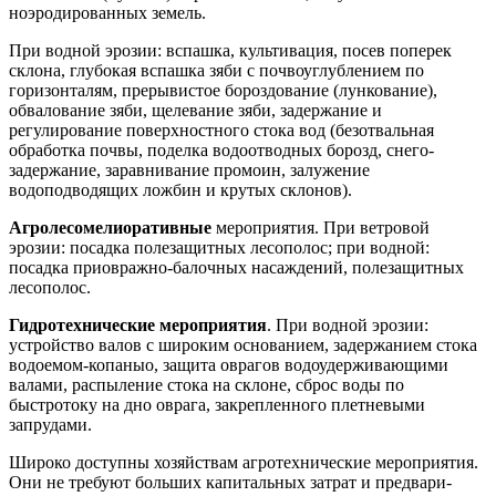
ноэродированных земель.
При водной эрозии: вспашка, культивация, посев поперек
склона, глубокая вспашка зяби с почвоуглублением по
горизонталям, пре­рывистое бороздование (лункование),
обвалование зяби, щелевание зяби, задержание и
регулирование поверхностного стока вод (без­отвальная
обработка почвы, поделка водоотводных борозд, снего­
задержание, заравнивание промоин, залужение
водоподводящих ложбин и крутых склонов).
Агролесомелиоративные
мероприятия. При ветровой
эрозии: по­садка полезащитных лесополос; при водной:
посадка приовражно-балочных насаждений, полезащитных
лесополос.
Гидротехнические мероприятия
. При водной эрозии:
устройство валов с широким основанием, задержанием стока
водоемом-копаныо, защита оврагов водоудерживающими
валами, распыление стока на склоне, сброс воды по
быстротоку на дно оврага, закрепленного плетневыми
запрудами.
Широко доступны хозяйствам агротехнические меро­приятия.
Они не требуют больших капитальных затрат и предвари­