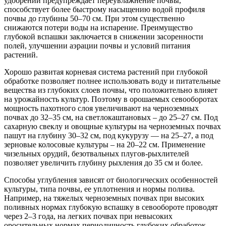
удобрений предупреждает переувлажнение почвы,
способствует более быстрому насыщению водой профиля
почвы до глубины 50–70 см. При этом существенно
снижаются потери воды на испарение. Преимущество
глубокой вспашки заключается в снижении засоренности
полей, улучшении аэрации почвы и условий питания
растений.
Хорошо развитая корневая система растений при глубокой
обработке позволяет полнее использовать воду и питательные
вещества из глубоких слоев почвы, что положительно влияет
на урожайность культур. Поэтому в орошаемых севооборотах
мощность пахотного слоя увеличивают на черноземных
почвах до 32–35 см, на светлокаштановых – до 25–27 см. Под
сахарную свеклу и овощные культуры на черноземных почвах
пашут на глубину 30–32 см, под кукурузу — на 25–27, а под
зерновые колосовые культуры – на 20–22 см. Применение
чизельных орудий, безотвальных плугов-рыхлителей
позволяет увеличить глубину рыхления до 35 см и более.
Способы углубления зависят от биологических особенностей
культуры, типа почвы, ее уплотнения и нормы полива.
Например, на тяжелых черноземных почвах при высоких
поливных нормах глубокую вспашку в севообороте проводят
через 2–3 года, на легких почвах при невысоких
оросительных нормах периодичность глубоких обработок