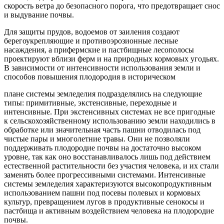
скорость ветра до безопасного порога, что предотвращает снос
и выдувание почвы.
Для защиты прудов, водоемов от заиления создают
берегоукрепляющие и противоэрозионные лесные
насаждения, а прифермские и пастбищные лесополосы
проектируют вблизи ферм и на природных кормовых угодьях.
В зависимости от интенсивности использования земли и
способов повышения плодородия в историческом
плане системы земледелия подразделялись на следующие
типы: примитивные, экстенсивные, переходные и
интенсивные. При экстенсивных системах не все пригодные
к сельскохозяйственному использованию земли находились в
обработке или значительная часть пашни отводилась под
чистые пары и многолетние травы. Они не позволяли
поддерживать плодородие почвы на достаточно высоком
уровне, так как оно восстанавливалось лишь под действием
естественной растительности без участия человека, и их стали
заменять более прогрессивными системами. Интенсивные
системы земледелия характеризуются высокопродуктивным
использованием пашни под посевы полевых и кормовых
культур, превращением лугов в продуктивные сенокосы и
пастбища и активным воздействием человека на плодородие
почвы.