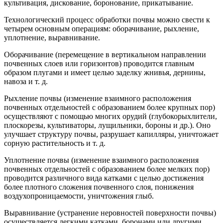
культива­ция, дискование, боронование, прикатывание.
Технологический процесс обработки почвы можно свести к
четы­рем основным операциям: оборачивание, рыхление,
уплотнение, вы­равнивание.
Оборачивание (перемещение в вертикальном направлении
поч­венных слоев или горизонтов) проводится главным
образом плугами и имеет целью заделку жнивья, дернины,
навоза и т. д.
Рыхление почвы (изменение взаимного расположения
почвенных отдельностей с образованием более крупных пор)
осуществляют с помощью многих орудий (глубокорыхлители,
плоскорезы, культива­торы, лущильники, бороны и др.). Оно
улучшает структуру почвы, разрушает капилляры, уничтожает
сорную растительность и т. д.
Уплотнение почвы (изменение взаимного расположения
почвен­ных отдельностей с образованием более мелких пор)
проводится различного вида катками с целью достижения
более плотного сло­жения почвенного слоя, понижения
воздухопроницаемости, уничто­жения глыб.
Выравнивание (устранение неровностей поверхности почвы)
осу­ществляется легкими катками, боронами или другими