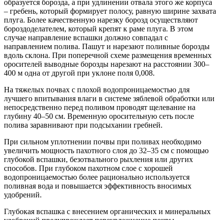
образуется борозда, а при удлинении отвала этого же корпуса
– гребень, который формирует полосу, равную ширине захвата
плуга. Более качественную нарезку борозд осуществляют
бороздоделателем, который крепят к раме плуга. В этом
случае направление вспашки должно совпадал с
направлением полива. Пашут и нарезают поливные борозды
вдоль склона. При поперечной схеме размещения временных
оросителей выводные борозды нарезают на расстоянии 300–
400 м одна от другой при уклоне поля 0,008.
На тяжелых почвах с плохой водопроницаемостью для
лучшего впитывания влаги в системе зяблевой обработки или
непосредственно перед поливом проводят щелевание на
глубину 40–50 см. Временную оросительную сеть после
полива заравнивают при подсыхании гребней.
При сильном уплотнении почвы при поливах необходимо
увеличить мощность пахотного слоя до 32–35 см с помощью
глубокой вспашки, безотвального рыхления или других
способов. При глубоком пахотном слое с хорошей
водопроницаемостью более рационально используется
поливная вода и повышается эффективность вносимых
удобрений.
Глубокая вспашка с внесением органических и минеральных