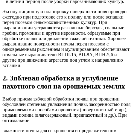
– в летний период после уборки парозанимающих культур.
Эксплуатационную планировку поверхности поля проводят
ежегодно при подготовке его к поливу или после вспашки
перед посевом сельскохозяйственных культур. При
выравнивании устраняются развальные борозды, свальные
гребни, промоины и другие неровности, образуемые при
обработке почвы или движении тяжелой техники. Хорошее
выравнивание поверхности почвы перед посевом с
одновременным рыхлением и мульчированием обеспечивают
отвальные выравниватели ВПШ-15, ВП-8А, ВПН-5,6 и
другие при движении агрегатов под углом к направлению
вспашки.
2. Зяблевая обработка и углубление
пахотного слоя на орошаемых землях
Выбор приема зяблевой обработки почвы при орошении
обусловлен степенью увлажнения почвы, засоренностью поля,
применяемыми способами орошения (поверхностный и др.),
видами полива (влагозарядковый, предпахотный и др.). При
оптимальной
влажности почвы для ее крошения и продолжительном