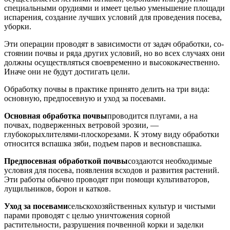
специальными орудиями и имеет целью уменьшение площади
испарения, создание лучших условий для проведения посева,
уборки.
Эти операции проводят в зависимости от задач обработки, со­
стоянии почвы и ряда других условий, но во всех случаях они
долж­ны осуществляться своевременно и высококачественно.
Иначе они не будут достигать цели.
Обработку почвы в практике принято делить на три вида:
основ­ную, предпосевную и уход за посевами.
Основная обработка почвы
проводится плугами, а на
почвах, подверженных ветровой эрозии, —
глубокорыхлителями-плоскорезами. К этому виду обработки
относится вспашка зяби, подъем паров и весновспашка.
Предпосевная обработкой почвы
создаются необходимые
условия для посева, появления всходов и развития растений.
Эти работы обычно проводят при помощи культиваторов,
лущильников, борон и катков.
Уход за посевами
сельскохозяйственных культур и чистыми
парами проводят с целью уничтожения сорной
растительности, разру­шения почвенной корки и заделки