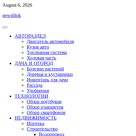
Перейти
August 6, 2026
к
newsblok
содержимому
АВТОРАЗДЕЛ
Двигатель автомобиля
Кузов авто
Топливная система
Ходовая часть
ДАЧА И ОГОРОД
Болезни растений
Деревья и кустарники
Инвентарь для дачи
Рассада
Удобрения
ТЕХНОЛОГИИ
Обзор ноутбуков
Обзор планшетов
Обзор смартфонов
НЕДВИЖИМОСТЬ
Ипотека
Строительство
Водопровод