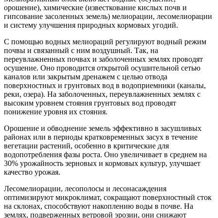
орошение), химические (известкование кислых почв и
гипсование засоленных земель) мелиорации, лесомелиорации
и систему улучшения природных кормовых угодий.
С помощью водных мелиораций регулируют водный режим
почвы и связанный с ним воздушный. Так, на
переувлажненных почвах и заболоченных землях проводят
осушение. Оно проводится открытой осушительной сетью
каналов или закрытым дренажем с целью отвода
поверхностных и грунтовых вод в водоприемники (каналы,
реки, озера). На заболоченных, переувлажненных землях с
высоким уровнем стояния грунтовых вод проводят
понижение уровня их стояния.
Орошение и обводнение земель эффективно в засушливых
районах или в периоды кратковременных засух в течение
вегетации растений, особенно в критические для
водопотребления фазы роста. Оно увеличивает в среднем на
30% урожайность зерновых и кормовых культур, улучшает
качество урожая.
Лесомелиорации, лесополосы и лесонасаждения
оптимизируют микроклимат, сокращают поверхностный сток
на склонах, способствуют накоплению воды в почве. На
землях, подверженных ветровой эрозии, они снижают