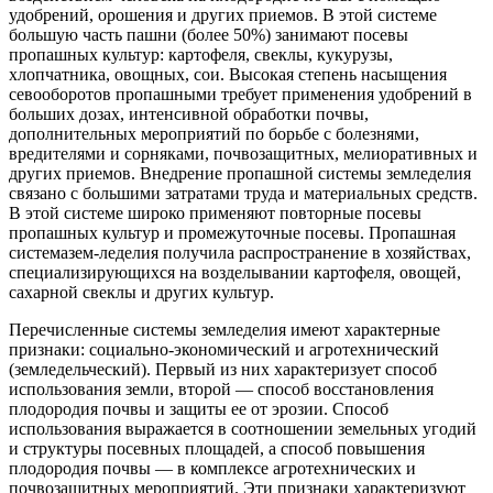
удобрений, орошения и других приемов. В этой системе
большую часть пашни (более 50%) занимают посевы
пропашных культур: картофеля, свеклы, кукурузы,
хлопчатника, овощных, сои. Высокая степень насыщения
севооборотов пропашными требует применения удобрений в
больших дозах, интенсивной обработки почвы,
дополнительных мероприятий по борьбе с болезнями,
вредителями и сорняками, почвозащитных, мелиоративных и
других приемов. Внедрение пропашной системы земледелия
связано с большими затратами труда и материальных средств.
В этой системе широко применяют повторные посевы
пропашных культур и промежуточные посевы. Пропашная
системазем-леделия получила распространение в хозяйствах,
специализирующихся на возделывании картофеля, овощей,
сахарной свеклы и других культур.
Перечисленные системы земледелия имеют характерные
признаки: социально-экономический и агротехнический
(земледельческий). Первый из них характеризует способ
использования земли, второй — способ восстановления
плодородия почвы и защиты ее от эрозии. Способ
использования выражается в соотношении земельных угодий
и структуры посевных площадей, а способ повышения
плодородия почвы — в комплексе агротехнических и
почвозащитных мероприятий. Эти признаки характеризуют