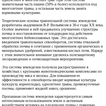
значительная часть пашни (50% и более) используется под
многолетние травы, а остальная часть земель занята
кормовыми культурами.
Теоретические основы травопольной системы земледелия
разработаны академиком В.Р. Вильямсом в 30-е годы XX века.
Особое значение в ней придавалось улучшению структуры
почвы и восстановлению ее плодородия под действием
многолетних бобовозлаковых трав. Это достигалось
введением травопольных севооборотов, системы отвальной
обработки почвы в сочетании с применением органических и
минеральных удобрений, известкования кислых почв. Наряду
с этим значительное внимание уделялось полезащитному
лесоразведению и почвозащитным мероприятиям.
Эта система земледелия получила распространение в
хозяйствах с крупными животноводческими комплексами по
производству мяса и молока. Для повышения ее
эффективности в севообороты вводят кормовые культуры
(кукурузу, корнеплоды), однолетние травы, промежуточные
посевы, применяют жидкий навоз, орошение.
Пропашная система земледелия характеризуется самым
интенсивным использованием земли и активным
воздействием человека на плодородие почвы с помощью