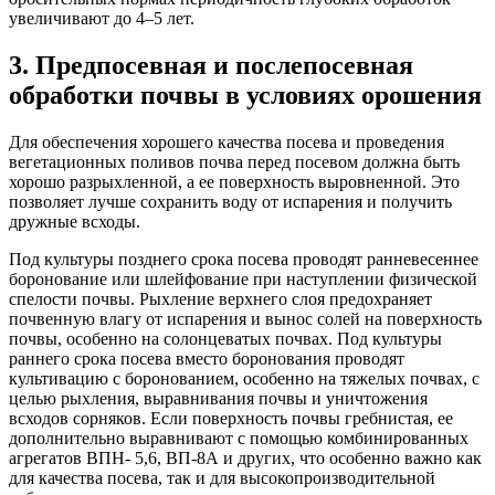
увеличивают до 4–5 лет.
3. Предпосевная и послепосевная
обработки почвы в условиях орошения
Для обеспечения хорошего качества посева и проведения
вегетационных поливов почва перед посевом должна быть
хорошо разрыхленной, а ее поверхность выровненной. Это
позволяет лучше сохранить воду от испарения и получить
дружные всходы.
Под культуры позднего срока посева проводят ранневесеннее
боронование или шлейфование при наступлении физической
спелости почвы. Рыхление верхнего слоя предохраняет
почвенную влагу от испарения и вынос солей на поверхность
почвы, особенно на солонцеватых почвах. Под культуры
раннего срока посева вместо боронования проводят
культивацию с боронованием, особенно на тяжелых почвах, с
целью рыхления, выравнивания почвы и уничтожения
всходов сорняков. Если поверхность почвы гребнистая, ее
дополнительно выравнивают с помощью комбинированных
агрегатов ВПН- 5,6, ВП-8А и других, что особенно важно как
для качества посева, так и для высокопроизводительной