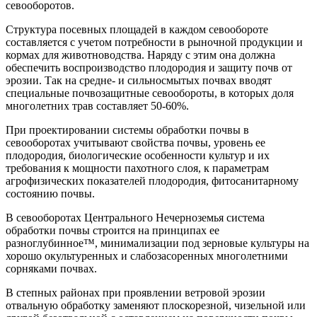
севооборотов.
Структура посевных площадей в каждом севообороте
составляется с учетом потребности в рыночной продукции и
кормах для животноводства. Наряду с этим она должна
обеспечить воспроизводство плодородия и защиту почв от
эрозии. Так на средне- и сильносмытых почвах вводят
специальные почвозащитные севообороты, в которых доля
многолетних трав составляет 50-60%.
При проектировании системы обработки почвы в
севооборотах учитывают свойства почвы, уровень ее
плодородия, биологические особенности культур и их
требования к мощности пахотного слоя, к параметрам
агрофизических показателей плодородия, фитосанитарному
состоянию почвы.
В севооборотах Центрального Нечерноземья система
обработки почвы строится на принципах ее
разноглубинное™, минимализации под зерновые культуры на
хорошо окультуренных и слабозасоренных многолетними
сорняками почвах.
В степных районах при проявлении ветровой эрозии
отвальную обработку заменяют плоскорезной, чизельной или