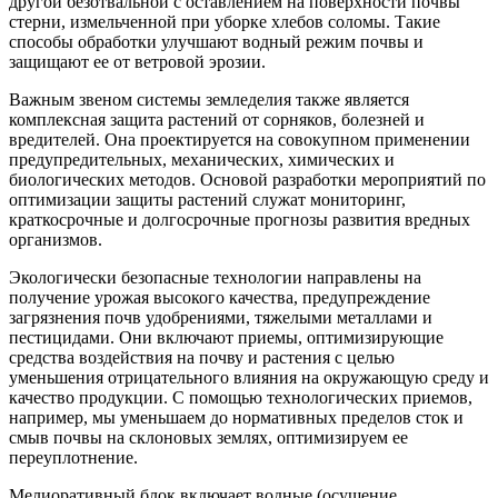
другой безотвальной с оставлением на поверхности почвы
стерни, измельченной при уборке хлебов соломы. Такие
способы обработки улучшают водный режим почвы и
защищают ее от ветровой эрозии.
Важным звеном системы земледелия также является
комплексная защита растений от сорняков, болезней и
вредителей. Она проектируется на совокупном применении
предупредительных, механических, химических и
биологических методов. Основой разработки мероприятий по
оптимизации защиты растений служат мониторинг,
краткосрочные и долгосрочные прогнозы развития вредных
организмов.
Экологически безопасные технологии направлены на
получение урожая высокого качества, предупреждение
загрязнения почв удобрениями, тяжелыми металлами и
пестицидами. Они включают приемы, оптимизирующие
средства воздействия на почву и растения с целью
уменьшения отрицательного влияния на окружающую среду и
качество продукции. С помощью технологических приемов,
например, мы уменьшаем до нормативных пределов сток и
смыв почвы на склоновых землях, оптимизируем ее
переуплотнение.
Мелиоративный блок включает водные (осушение,