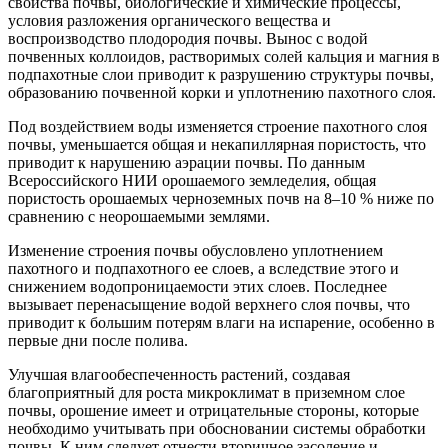
свойства почвы, биологические и химические процессы,
условия разложения органического вещества и
воспроизводство плодородия почвы. Вынос с водой
почвенных коллоидов, растворимых солей кальция и магния в
подпахотные слои приводит к разрушению структуры почвы,
образованию почвенной корки и уплотнению пахотного слоя.
Под воздействием воды изменяется строение пахотного слоя
почвы, уменьшается общая и некапиллярная пористость, что
приводит к нарушению аэрации почвы. По данным
Всероссийского НИИ орошаемого земледелия, общая
пористость орошаемых черноземных почв на 8–10 % ниже по
сравнению с неорошаемыми землями.
Изменение строения почвы обусловлено уплотнением
пахотного и подпахотного ее слоев, а вследствие этого и
снижением водопроницаемости этих слоев. Последнее
вызывает перенасыщение водой верхнего слоя почвы, что
приводит к большим потерям влаги на испарение, особенно в
первые дни после полива.
Улучшая влагообеспеченность растений, создавая
благоприятный для роста микроклимат в приземном слое
почвы, орошение имеет и отрицательные стороны, которые
необходимо учитывать при обосновании системы обработки
почвы. К ним следует отнести вторичное засоление и