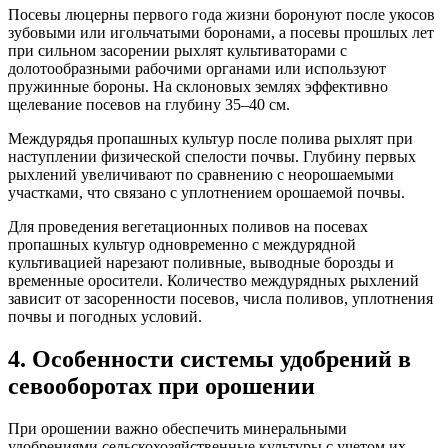
Посевы люцерны первого года жизни боронуют после укосов
зубовыми или игольчатыми боронами, а посевы прошлых лет
при сильном засорении рыхлят культиваторами с
долотообразными рабочими органами или используют
пружинные бороны. На склоновых землях эффективно
щелевание посевов на глубину 35–40 см.
Междурядья пропашных культур после полива рыхлят при
наступлении физической спелости почвы. Глубину первых
рыхлений увеличивают по сравнению с неорошаемыми
участками, что связано с уплотнением орошаемой почвы.
Для проведения вегетационных поливов на посевах
пропашных культур одновременно с междурядной
культивацией нарезают поливные, выводные борозды и
временные оросители. Количество междурядных рыхлений
зависит от засоренности посевов, числа поливов, уплотнения
почвы и погодных условий.
4. Особенности системы удобрений в
севооборотах при орошении
При орошении важно обеспечить минеральными
удобрениями сельскохозяйственные культуры с учетом их