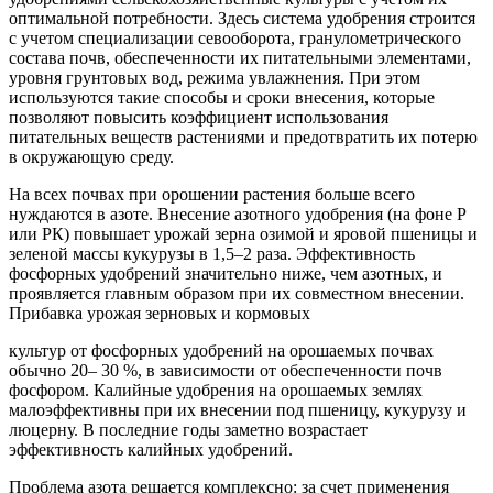
оптимальной потребности. Здесь система удобрения строится
с учетом специализации севооборота, гранулометрического
состава почв, обеспеченности их питательными элементами,
уровня грунтовых вод, режима увлажнения. При этом
используются такие способы и сроки внесения, которые
позволяют повысить коэффициент использования
питательных веществ растениями и предотвратить их потерю
в окружающую среду.
На всех почвах при орошении растения больше всего
нуждаются в азоте. Внесение азотного удобрения (на фоне Р
или РК) повышает урожай зерна озимой и яровой пшеницы и
зеленой массы кукурузы в 1,5–2 раза. Эффективность
фосфорных удобрений значительно ниже, чем азотных, и
проявляется главным образом при их совместном внесении.
Прибавка урожая зерновых и кормовых
культур от фосфорных удобрений на орошаемых почвах
обычно 20– 30 %, в зависимости от обеспеченности почв
фосфором. Калийные удобрения на орошаемых землях
малоэффективны при их внесении под пшеницу, кукурузу и
люцерну. В последние годы заметно возрастает
эффективность калийных удобрений.
Проблема азота решается комплексно: за счет применения