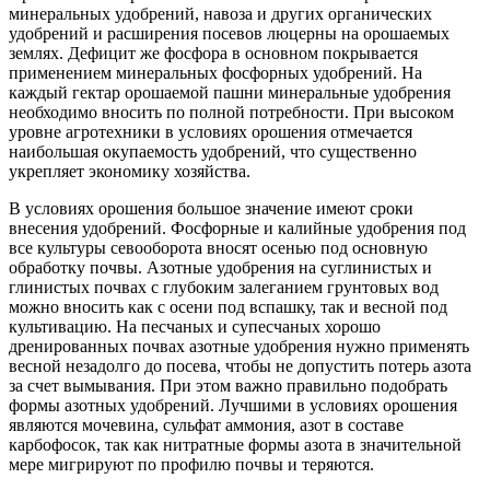
минеральных удобрений, навоза и других органических
удобрений и расширения посевов люцерны на орошаемых
землях. Дефицит же фосфора в основном покрывается
применением минеральных фосфорных удобрений. На
каждый гектар орошаемой пашни минеральные удобрения
необходимо вносить по полной потребности. При высоком
уровне агротехники в условиях орошения отмечается
наибольшая окупаемость удобрений, что существенно
укрепляет экономику хозяйства.
В условиях орошения большое значение имеют сроки
внесения удобрений. Фосфорные и калийные удобрения под
все культуры севооборота вносят осенью под основную
обработку почвы. Азотные удобрения на суглинистых и
глинистых почвах с глубоким залеганием грунтовых вод
можно вносить как с осени под вспашку, так и весной под
культивацию. На песчаных и супесчаных хорошо
дренированных почвах азотные удобрения нужно применять
весной незадолго до посева, чтобы не допустить потерь азота
за счет вымывания. При этом важно правильно подобрать
формы азотных удобрений. Лучшими в условиях орошения
являются мочевина, сульфат аммония, азот в составе
карбофосок, так как нитратные формы азота в значительной
мере мигрируют по профилю почвы и теряются.