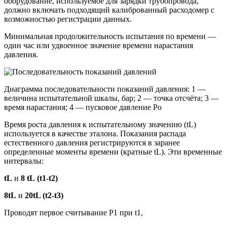
оборудование, используемое для зарядки трубопровода,
должно включать подходящий калиброванный расходомер с
возможностью регистрации данных.
Минимальная продолжительность испытания по времени —
один час или удвоенное значение времени нарастания
давления.
Диаграмма последовательности показаний давления: 1 —
величина испытательной шкалы, бар; 2 — точка отсчёта; 3 —
время нарастания; 4 — пусковое давление Po
Время роста давления к испытательному значению (tL)
используется в качестве эталона. Показания распада
естественного давления регистрируются в заранее
определенные моменты времени (кратные tL). Эти временные
интервалы:
tL
и
8 tL
(t1-t2)
8tL
и
20tL (t2-t3)
Проводят первое считывание P1 при t1,