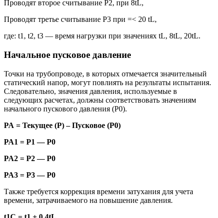
Проводят второе считывание P2, при 8tL,
Проводят третье считывание P3 при =< 20 tL,
где: t1, t2, t3 — время нагрузки при значениях tL, 8tL, 20tL.
Начальное пусковое давление
Точки на трубопроводе, в которых отмечается значительный
статический напор, могут повлиять на результаты испытания.
Следовательно, значения давления, используемые в
следующих расчетах, должны соответствовать значениям
начального пускового давления (P0).
PA
= Текущее (
P
) – Пусковое (
P
0)
PA1 = P1 — P0
PA2 = P2 — P0
PA3 = P3 — P0
Также требуется коррекция времени затухания для учета
времени, затрачиваемого на повышение давления.
t1C = t1 + 0.4tL