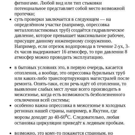
фитингами. Любой вид или тип стыковки
потенциальное представляет собой место возможной
протечки;
суть проверки заключается в следующем — на
определённом участке (например, опрессовка
металлопластиковых труб) создаётся гидравлическое
давление, которое превышает максимальное рабочее,
присущее данному инженерному сооружению.
Например, если отрезок водопровода в течение 2-ух, 3-
ёх часов выдерживает 16 атмосфер, то при давлении 8
атмосфер можно проводить эксплуатацию.
в бытовых условиях это, в первую очередь, касается
отопления, а вообще, это опрессовка бурильных труб
или каких-либо транспортирующих магистралей после
ремонта. Опять-таки, если речь идёт об отоплении, то
выявление слабых мест лучше всего производить в
межсезонье, когда есть возможность безболезненного
отключения всей системы;
особенно важна опрессовка в межсезонье в холодных
регионах нашей страны, например, в Якутии, где
морозы доходят до 40-60⁰C. Следовательно, любая
остановка циркуляции приведёт к ледяным пробкам.
возможно, это кому-то покажется странным, но