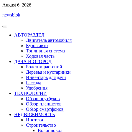
Перейти
August 6, 2026
к
newsblok
содержимому
АВТОРАЗДЕЛ
Двигатель автомобиля
Кузов авто
Топливная система
Ходовая часть
ДАЧА И ОГОРОД
Болезни растений
Деревья и кустарники
Инвентарь для дачи
Рассада
Удобрения
ТЕХНОЛОГИИ
Обзор ноутбуков
Обзор планшетов
Обзор смартфонов
НЕДВИЖИМОСТЬ
Ипотека
Строительство
Водопровод