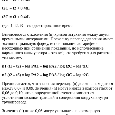
t2C = t2 + 0.4tL
t3C = t3 + 0.4tL
где: t1, t2, t3 – скорректированное время.
Вычисляются отклонения (n) кривой затухания между двумя
временными интервалами. Поскольку перепад давления имеет
экспоненциальную форму, использование логарифмов
необходимо при сравнении показаний, но использование
карманного калькулятора – это всё, что требуется для расчетов
«на месте».
n1 (t1 – t2) = log PA1 – log PA2 / log t2C – log t1C
n2 (t2 – t3) = log PA2 – log PA3 / log t3C – log t2C
Предполагается, что значения перепада (n) должны находиться
между 0,07 и 0,09. Значения (n) могут иногда варьироваться от
0,06 до 0,10, что в определенной степени зависит от
уплотнения засыпки траншей и содержания воздуха внутри
трубопровода.
Значения (n) ниже 0,06 могут указывать на чрезмерную