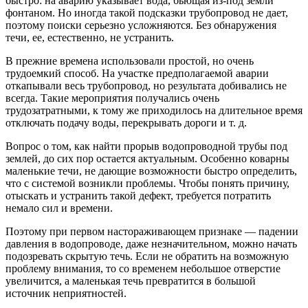
быстро: на аварию указывает вода, бьющая из-под земли
фонтаном. Но иногда такой подсказки трубопровод не дает,
поэтому поиски серьезно усложняются. Без обнаружения
течи, ее, естественно, не устранить.
В прежние времена использовали простой, но очень
трудоемкий способ. На участке предполагаемой аварии
откапывали весь трубопровод, но результата добивались не
всегда. Такие мероприятия получались очень
трудозатратными, к тому же приходилось на длительное время
отключать подачу воды, перекрывать дороги и т. д.
Вопрос о том, как найти прорыв водопроводной трубы под
землей, до сих пор остается актуальным. Особенно коварны
маленькие течи, не дающие возможности быстро определить,
что с системой возникли проблемы. Чтобы понять причину,
отыскать и устранить такой дефект, требуется потратить
немало сил и времени.
Поэтому при первом настораживающем признаке — падении
давления в водопроводе, даже незначительном, можно начать
подозревать скрытую течь. Если не обратить на возможную
проблему внимания, то со временем небольшое отверстие
увеличится, а маленькая течь превратится в большой
источник неприятностей.