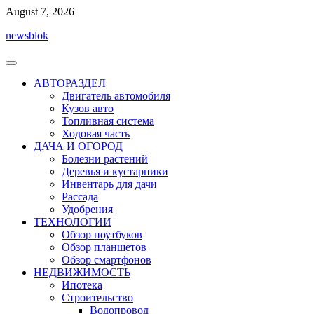
Перейти
August 7, 2026
к
newsblok
содержимому
АВТОРАЗДЕЛ
Двигатель автомобиля
Кузов авто
Топливная система
Ходовая часть
ДАЧА И ОГОРОД
Болезни растений
Деревья и кустарники
Инвентарь для дачи
Рассада
Удобрения
ТЕХНОЛОГИИ
Обзор ноутбуков
Обзор планшетов
Обзор смартфонов
НЕДВИЖИМОСТЬ
Ипотека
Строительство
Водопровод