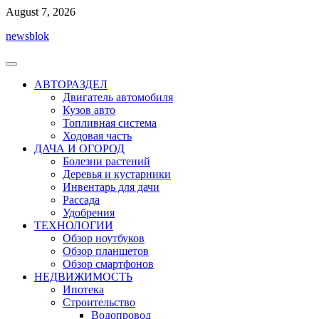
Перейти
August 7, 2026
к
newsblok
содержимому
АВТОРАЗДЕЛ
Двигатель автомобиля
Кузов авто
Топливная система
Ходовая часть
ДАЧА И ОГОРОД
Болезни растений
Деревья и кустарники
Инвентарь для дачи
Рассада
Удобрения
ТЕХНОЛОГИИ
Обзор ноутбуков
Обзор планшетов
Обзор смартфонов
НЕДВИЖИМОСТЬ
Ипотека
Строительство
Водопровод