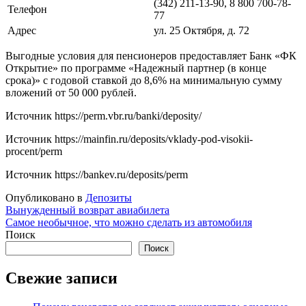
(342) 211-13-90, 8 800 700-78-
Телефон
77
Адрес
ул. 25 Октября, д. 72
Выгодные условия для пенсионеров предоставляет Банк «ФК
Открытие» по программе «Надежный партнер (в конце
срока)» с годовой ставкой до 8,6% на минимальную сумму
вложений от 50 000 рублей.
Источник
https://perm.vbr.ru/banki/deposity/
Источник
https://mainfin.ru/deposits/vklady-pod-visokii-
procent/perm
Источник
https://bankev.ru/deposits/perm
Опубликовано в
Депозиты
Навигация
Вынужденный возврат авиабилета
Самое необычное, что можно сделать из автомобиля
по
Поиск
записям
Поиск
Свежие записи