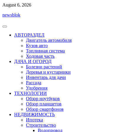
Перейти
August 6, 2026
к
newsblok
содержимому
АВТОРАЗДЕЛ
Двигатель автомобиля
Кузов авто
Топливная система
Ходовая часть
ДАЧА И ОГОРОД
Болезни растений
Деревья и кустарники
Инвентарь для дачи
Рассада
Удобрения
ТЕХНОЛОГИИ
Обзор ноутбуков
Обзор планшетов
Обзор смартфонов
НЕДВИЖИМОСТЬ
Ипотека
Строительство
Водопровод