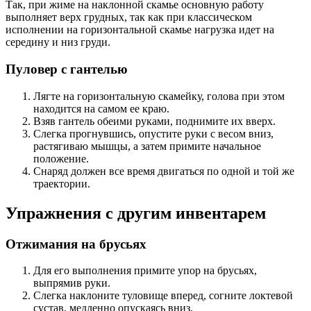
Так, при жиме на наклонной скамье основную работу
выполняет верх грудных, так как при классическом
исполнении на горизонтальной скамье нагрузка идет на
середину и низ груди.
Пуловер с гантелью
Лягте на горизонтальную скамейку, голова при этом
находится на самом ее краю.
Взяв гантель обеими руками, поднимите их вверх.
Слегка прогнувшись, опустите руки с весом вниз,
растягиваю мышцы, а затем примите начальное
положение.
Снаряд должен все время двигаться по одной и той же
траектории.
Упражнения с другим инвентарем
Отжимания на брусьях
Для его выполнения примите упор на брусьях,
выпрямив руки.
Слегка наклоните туловище вперед, согните локтевой
сустав, медленно опускаясь вниз.