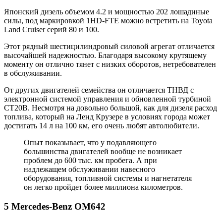
Японский дизель объемом 4.2 и мощностью 202 лошадиные
силы, под маркировкой 1HD-FTE можно встретить на Toyota
Land Cruiser серий 80 и 100.
Этот рядный шестицилиндровый силовой агрегат отличается
высочайшей надежностью. Благодаря высокому крутящему
моменту он отлично тянет с низких оборотов, нетребователен
в обслуживании.
От других двигателей семейства он отличается ТНВД с
электронной системой управления и обновленной турбиной
СТ20В. Несмотря на довольно большой, как для дизеля расход
топлива, который на Ленд Крузере в условиях города может
достигать 14 л на 100 км, его очень любят автолюбители.
Опыт показывает, что у подавляющего
большинства двигателей вообще не возникает
проблем до 600 тыс. км пробега. А при
надлежащем обслуживании навесного
оборудования, топливной системы и нагнетателя
он легко пройдет более миллиона километров.
5 Mercedes-Benz OM642