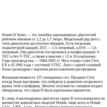
Honda D Series — это линейка однокамерных двигателей
рабочим объемом от 1,2 до 1,7 литра. Модельный ряд авто с
этим двигателем достаточно обширен. Есть несколько
подкатегорий каждой, D15 — 1,5-литровый, а D16 — 1,6-
литровый. Оба двигателя поставлялись в конфигурациях V-
TEC и без V-TEC, а также в версиях с 12 и 16 клапанами.
Годы производства — 1984-2005 гг. Чего только стоят Civic
EX и Si 1992 года с системой VTEC. Авто с одной головкой
блока цилиндров с верхним расположением распредвала.
Выходная мощность 125 лошадиных сил. Продажи Civic
всегда были высокими, что побудило к развитию вторичного
рынка этой платформы. Многие энтузиасты слишком поздно
обнаружили, что серия D была идеальным вариантом.
К слову, 4-цилиндровые двигатели серии D использовались во
множестве компактных моделей Honda, чаще всего в Honda
Civic , CRX , Logo , Stream и Integra первого поколения .