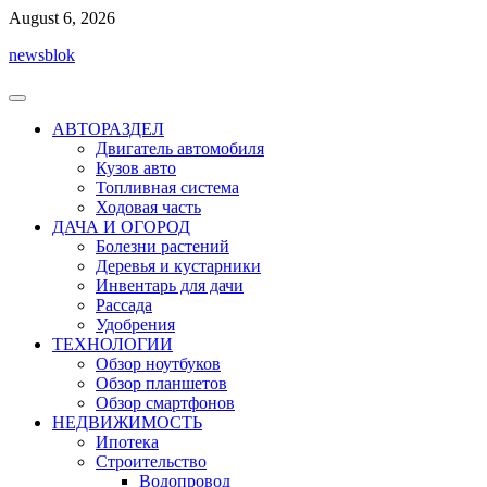
Перейти
August 6, 2026
к
newsblok
содержимому
АВТОРАЗДЕЛ
Двигатель автомобиля
Кузов авто
Топливная система
Ходовая часть
ДАЧА И ОГОРОД
Болезни растений
Деревья и кустарники
Инвентарь для дачи
Рассада
Удобрения
ТЕХНОЛОГИИ
Обзор ноутбуков
Обзор планшетов
Обзор смартфонов
НЕДВИЖИМОСТЬ
Ипотека
Строительство
Водопровод