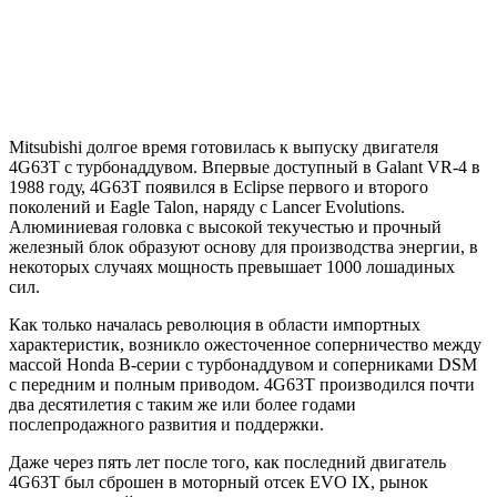
Mitsubishi долгое время готовилась к выпуску двигателя
4G63T с турбонаддувом. Впервые доступный в Galant VR-4 в
1988 году, 4G63T появился в Eclipse первого и второго
поколений и Eagle Talon, наряду с Lancer Evolutions.
Алюминиевая головка с высокой текучестью и прочный
железный блок образуют основу для производства энергии, в
некоторых случаях мощность превышает 1000 лошадиных
сил.
Как только началась революция в области импортных
характеристик, возникло ожесточенное соперничество между
массой Honda B-серии с турбонаддувом и соперниками DSM
с передним и полным приводом. 4G63T производился почти
два десятилетия с таким же или более годами
послепродажного развития и поддержки.
Даже через пять лет после того, как последний двигатель
4G63T был сброшен в моторный отсек EVO IX, рынок