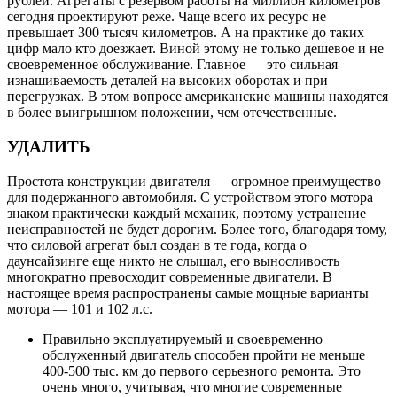
рублей. Агрегаты с резервом работы на миллион километров
сегодня проектируют реже. Чаще всего их ресурс не
превышает 300 тысяч километров. А на практике до таких
цифр мало кто доезжает. Виной этому не только дешевое и не
своевременное обслуживание. Главное — это сильная
изнашиваемость деталей на высоких оборотах и при
перегрузках. В этом вопросе американские машины находятся
в более выигрышном положении, чем отечественные.
УДАЛИТЬ
Простота конструкции двигателя — огромное преимущество
для подержанного автомобиля. С устройством этого мотора
знаком практически каждый механик, поэтому устранение
неисправностей не будет дорогим. Более того, благодаря тому,
что силовой агрегат был создан в те года, когда о
даунсайзинге еще никто не слышал, его выносливость
многократно превосходит современные двигатели. В
настоящее время распространены самые мощные варианты
мотора — 101 и 102 л.с.
Правильно эксплуатируемый и своевременно
обслуженный двигатель способен пройти не меньше
400-500 тыс. км до первого серьезного ремонта. Это
очень много, учитывая, что многие современные