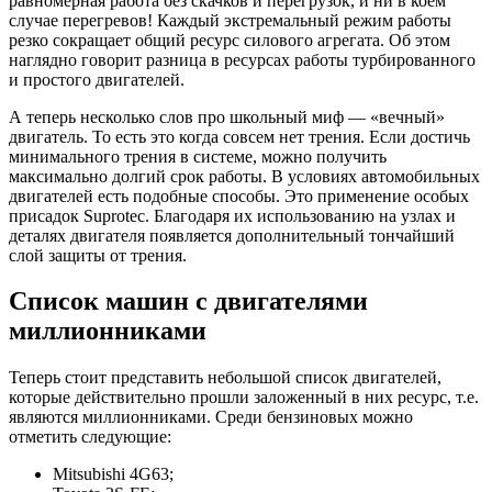
равномерная работа без скачков и перегрузок, и ни в коем
случае перегревов! Каждый экстремальный режим работы
резко сокращает общий ресурс силового агрегата. Об этом
наглядно говорит разница в ресурсах работы турбированного
и простого двигателей.
А теперь несколько слов про школьный миф — «вечный»
двигатель. То есть это когда совсем нет трения. Если достичь
минимального трения в системе, можно получить
максимально долгий срок работы. В условиях автомобильных
двигателей есть подобные способы. Это применение особых
присадок Suprotec. Благодаря их использованию на узлах и
деталях двигателя появляется дополнительный тончайший
слой защиты от трения.
Список машин с двигателями
миллионниками
Теперь стоит представить небольшой список двигателей,
которые действительно прошли заложенный в них ресурс, т.е.
являются миллионниками. Среди бензиновых можно
отметить следующие:
Mitsubishi 4G63;