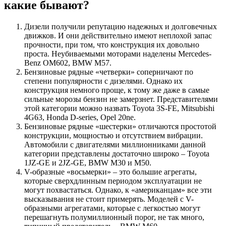
какие бывают?
Дизели получили репутацию надежных и долговечных
движков. И они действительно имеют неплохой запас
прочности, при том, что конструкция их довольно
проста. Неубиваемыми моторами наделены Mercedes-
Benz OM602, BMW M57.
Бензиновые рядные «четверки» соперничают по
степени популярности с дизелями. Однако их
конструкция немного проще, к тому же даже в самые
сильные морозы бензин не замерзнет. Представителями
этой категории можно назвать Toyota 3S-FE, Mitsubishi
4G63, Honda D-series, Opel 20ne.
Бензиновые рядные «шестерки» отличаются простотой
конструкции, мощностью и отсутствием вибрации.
Автомобили с двигателями миллионниками данной
категории представлены достаточно широко – Toyota
1JZ-GE и 2JZ-GE, BMW M30 и М50.
V-образные «восьмерки» – это большие агрегаты,
которые сверхдлинным периодом эксплуатации не
могут похвастаться. Однако, к «американцам» все эти
высказывания не стоит примерять. Моделей с V-
образными агрегатами, которые с легкостью могут
перешагнуть полумиллионный порог, не так много,