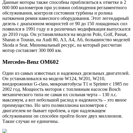
Данные моторы также способны приблизиться к отметке в 2
000 000 километров при условии соблюдения регламентного
обслуживания, контроля состояния турбины и ролика
натяжения ремня навесного оборудования. Этот легендарный
дизель с диапазоном мощностей от 90 до 150 лошадиных сил
появился в 1991 году и в различных модификация выпускался
до 2010 года. Он устанавливался на модели Polo, Golf, Passat,
Sharan и Touran, на Audi 80, А3, А4, А6, большинство моделей
Skoda и Seat. Минимальный ресурс, на который рассчитан
мотор составляет 300 000 км.
Mercedes-Benz OM602
Один из самых известных и надежных дизельных двигателей.
Он устанавливался на модели W124, W201, W210,
внедорожники G-class, микроавтобусы T1 и Sprinter с 1985 по
2002 год. Мощность моторов с топливным насосом Bosch
механического типа не самая их сильная черта – 130 л.с.
максимум, а вот небольшой расход и надежность – это явное
преимущество. Но зато полмиллиона километров с
двигателем не бывает проблем, а при надлежащем
обслуживании он способен пройти более двух миллионов.
Такие случаи не единичны.