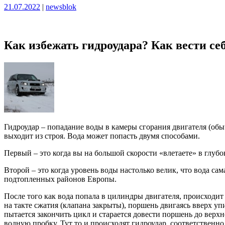
Опубликовано
Опубликовано
21.07.2022
|
newsblok
Как избежать гидроудара? Как вести се
Гидроудар – попадание воды в камеры сгорания двигателя (обы
выходит из строя. Вода может попасть двумя способами.
Первый – это когда вы на большой скорости «влетаете» в глубо
Второй – это когда уровень воды настолько велик, что вода сам
подтопленных районов Европы.
После того как вода попала в цилиндры двигателя, происходит
на такте сжатия (клапана закрыты), поршень двигаясь вверх упи
пытается закончить цикл и старается довести поршень до верхн
водную пробку. Тут то и происходят гидроудар, соответствен