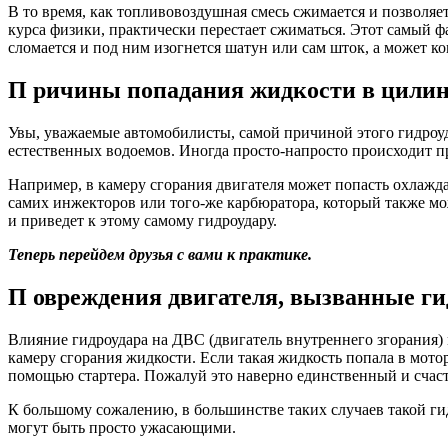
В то время, как топливовоздушная смесь сжимается и позволя
курса физики, практически перестает сжиматься. Этот самый фа
сломается и под ним изогнется шатун или сам шток, а может 
П ричины попадания жидкости в цили
Увы, уважаемые автомобилисты, самой причиной этого гидроуда
естественных водоемов. Иногда просто-напросто происходит п
Например, в камеру сгорания двигателя может попасть охлажда
самих инжекторов или того-же карбюратора, который также мо
и приведет к этому самому гидроудару.
Теперь перейдем друзья с вами к практике.
П овреждения двигателя, вызванные ги
Влияние гидроудара на ДВС (двигатель внутреннего згорания) 
камеру сгорания жидкости. Если такая жидкость попала в мотор
помощью стартера. Пожалуй это наверно единственный и счас
К большому сожалению, в большинстве таких случаев такой гид
могут быть просто ужасающими.