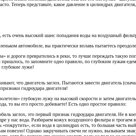
асто. Теперь представьте, какое давление в цилиндрах двигателя,
, есть очень высокий шанс попадания воды на воздушный фильтр
аленьком автомобиле, вы практически вплавь пытаетесь преодоле
ра» и дороги превратились в реки, то лучше переждать такую пог
и пришлось, то запомните одно правило, по глубоким лужам едем,
е глубокие лужи!
вают, что двигатель заглох. Пытаются завести двигатель (сначала
 признаки гидроудара двигателя!
летели» глубокую лужу на высокой скорости и затем двигатель з
ода, то вы его просто добиваете! Есть одно простое правило:
биль заглох, это первый признак гидроудара двигателя. Не в ко
дре у нас вода. Разбираем кожух воздушного фильтра и трогаем 
 «покрутить», если вода в цилиндрах есть, то большая часть вы
о вам повезло! Однако закручивать свечи не нужно, вызываем э