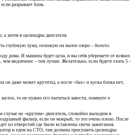
 если разрывает блок.
, а затем в цилиндры двигателя.
ть глубокую лужу, похожую на малое озеро – болото.
оду дома. И машина будет цела, и вы себя убережете от всяких
 чем медленнее – тем лучше. Желательно, если будете ехать 5 –
 он даже может крутить), а после «бах» и куска блока нет,
аглох, то не нужно его пытаться завести, помните о
ем случае не «крутим» двигатель, спокойно выходим и
воздушный фильтр, если он мокрый, то это очень плохо. После
йдет из отверстий где были вставлены свечи зажигания.
вакуатор и едем на СТО, там должны просушить цилиндры