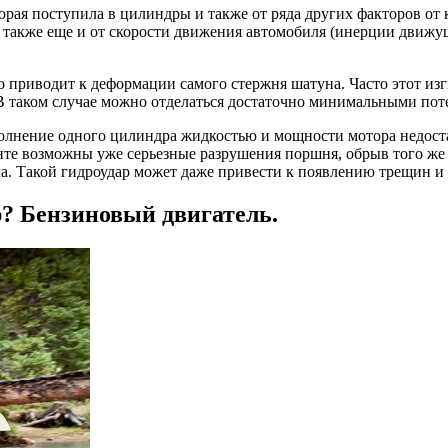
орая поступила в цилиндры и также от ряда других факторов от к
 а также еще и от скорости движения автомобиля (инерции движущ
 приводит к деформации самого стержня шатуна. Часто этот изг
 В таком случае можно отделаться достаточно минимальными пот
олнение одного цилиндра жидкостью и мощности мотора недостат
ианте возможны уже серьезные разрушения поршня, обрыв того ж
ла. Такой гидроудар может даже привести к появлению трещин и
ар? Бензиновый двигатель.