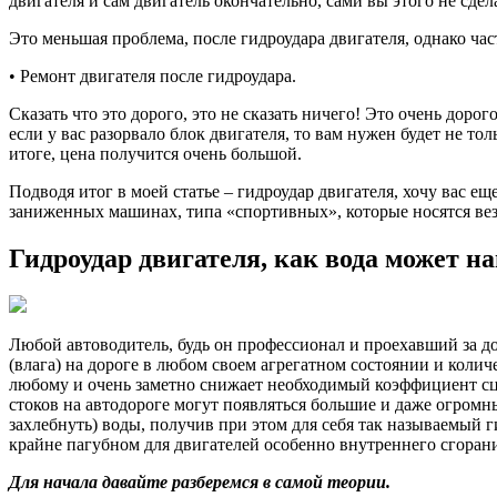
двигателя и сам двигатель окончательно, сами вы этого не сдел
Это меньшая проблема, после гидроудара двигателя, однако част
• Ремонт двигателя после гидроудара.
Сказать что это дорого, это не сказать ничего! Это очень дор
если у вас разорвало блок двигателя, то вам нужен будет не т
итоге, цена получится очень большой.
Подводя итог в моей статье – гидроудар двигателя, хочу вас 
заниженных машинах, типа «спортивных», которые носятся везд
Гидроудар двигателя, как вода может н
Любой автоводитель, будь он профессионал и проехавший за д
(влага) на дороге в любом своем агрегатном состоянии и коли
любому и очень заметно снижает необходимый коэффициент сц
стоков на автодороге могут появляться большие и даже огромн
захлебнуть) воды, получив при этом для себя так называемый 
крайне пагубном для двигателей особенно внутреннего сгорани
Для начала давайте разберемся в самой теории.