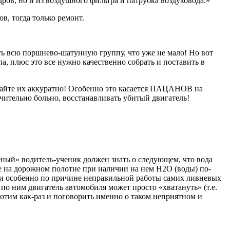
дров, но и из воздушного фильтра и патрубка воздуховода.»
в, тогда только ремонт.
нять всю поршнево-шатунную группу, что уже не мало! Но вот
а, плюс это все нужно качественно собрать и поставить в
езжайте их аккуратно! Особенно это касается ПАЦАНОВ на
чительно больно, восстанавливать убитый двигатель!
еный» водитель-ученик должен знать о следующем, что вода
ние на дорожном полотне при наличии на нем H2O (воды) по-
 и особенно по причине неправильной работы самих ливневых
по ним двигатель автомобиля может просто «хватануть» (т.е.
хотим как-раз и поговорить именно о таком неприятном и