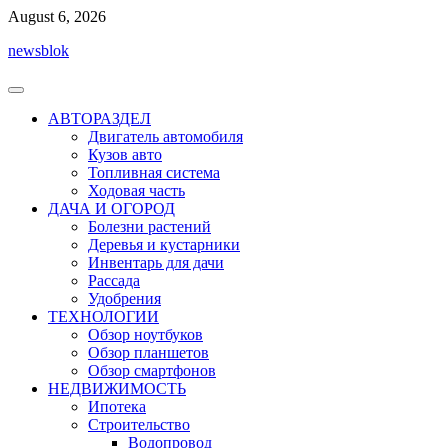
Перейти
August 6, 2026
к
newsblok
содержимому
АВТОРАЗДЕЛ
Двигатель автомобиля
Кузов авто
Топливная система
Ходовая часть
ДАЧА И ОГОРОД
Болезни растений
Деревья и кустарники
Инвентарь для дачи
Рассада
Удобрения
ТЕХНОЛОГИИ
Обзор ноутбуков
Обзор планшетов
Обзор смартфонов
НЕДВИЖИМОСТЬ
Ипотека
Строительство
Водопровод