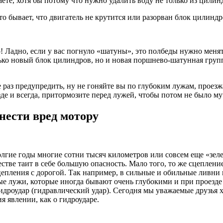
аете, хотя бы потому что нужно удалить воду не только из цилин
о бывает, что двигатель не крутится или разорван блок цилиндро
ого! Ладно, если у вас погнуло «шатуны», это полбеды нужно ме
олько новый блок цилиндров, но и новая поршнево-шатунная групп
еще раз предупредить, ну не гоняйте вы по глубоким лужам, про
е и всегда, притормозите перед лужей, чтобы потом не было му
анести вред мотору
олгие годы многие сотни тысяч километров или совсем еще «зел
честве таит в себе большую опасность. Мало того, то же сцепле
епления с дорогой. Так например, в сильные и обильные ливни
ые лужи, которые иногда бывают очень глубокими и при проезде 
гидроудар (гидравлический удар). Сегодня мы уважаемые друзья 
я явлении, как о гидроударе.