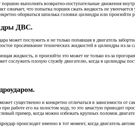
ет поршню выполнять возвратно-поступательные движения внутри
кт означает, что попытка поршня сжать жидкость не увенчается у
конкретно оборваться шпилька головки цилиндра или произойти 
ндры ДВС.
ра может послужить и не только попавшая в двигатель забортная
ростое просачивание технических жидкостей в цилиндры из-за с
ющая жидкость, и произойти это может не только из-за прогора
жет сослужить плохую службу двигателю, когда в цилиндры пос
дроударом.
может существенно и конкретно отличаться в зависимости от са
 при работе его на холостом ходу, то это зачастую приводит про
тливый пример, когда можно избежать крупных поломок двигате
роудар происходит именно в тот момент, когда двигатель автомо