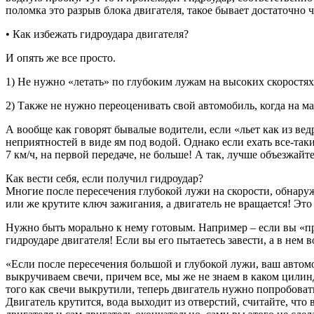
поломка это разрыв блока двигателя, такое бывает достаточно ч
• Как избежать гидроудара двигателя?
И опять же все просто.
1) Не нужно «летать» по глубоким лужам на высоких скоростях
2) Также не нужно переоценивать свой автомобиль, когда на м
А вообще как говорят бывалые водители, если «льет как из вед
неприятностей в виде ям под водой. Однако если ехать все-так
7 км/ч, на первой передаче, не больше! А так, лучше объезжайт
Как вести себя, если получил гидроудар?
Многие после пересечения глубокой лужи на скорости, обнаружи
или же крутите ключ зажигания, а двигатель не вращается! Это
Нужно быть морально к нему готовым. Например – если вы «про
гидроударе двигателя! Если вы его пытаетесь завести, а в нем в
«Если после пересечения большой и глубокой лужи, ваш автомо
выкручиваем свечи, причем все, мы же не знаем в каком цилин
того как свечи выкрутили, теперь двигатель нужно попробовать
Двигатель крутится, вода выходит из отверстий, считайте, чт