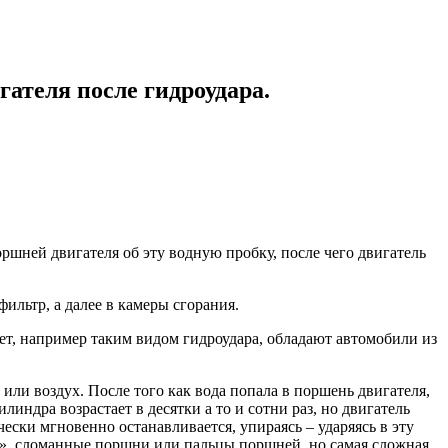
гателя после гидроудара.
ршней двигателя об эту водную пробку, после чего двигатель
ильтр, а далее в камеры сгорания.
вает, например таким видом гидроудара, обладают автомобили из
или воздух. После того как вода попала в поршень двигателя,
линдра возрастает в десятки а то и сотни раз, но двигатель
чески мгновенно останавливается, упираясь – ударяясь в эту
ны», сломанные поршни или пальцы поршней, но самая сложная