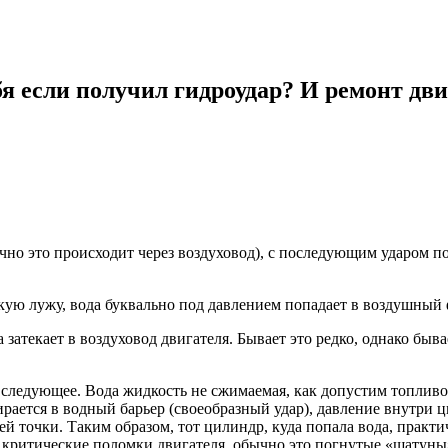
бя если получил гидроудар? И ремонт дви
чно это происходит через воздуховод), с последующим ударом по
кую лужу, вода буквально под давлением попадает в воздушный ф
а затекает в воздуховод двигателя. Бывает это редко, однако бы
 следующее. Вода жидкость не сжимаемая, как допустим топливо 
рается в водный барьер (своеобразный удар), давление внутри ци
ей точки. Таким образом, тот цилиндр, куда попала вода, практи
но критические поломки двигателя, обычно это погнутые «шату