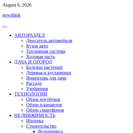
Перейти
August 6, 2026
к
newsblok
содержимому
АВТОРАЗДЕЛ
Двигатель автомобиля
Кузов авто
Топливная система
Ходовая часть
ДАЧА И ОГОРОД
Болезни растений
Деревья и кустарники
Инвентарь для дачи
Рассада
Удобрения
ТЕХНОЛОГИИ
Обзор ноутбуков
Обзор планшетов
Обзор смартфонов
НЕДВИЖИМОСТЬ
Ипотека
Строительство
Водопровод