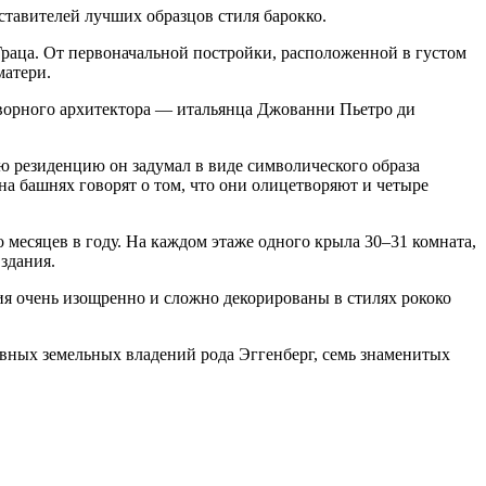
ставителей лучших образцов стиля барокко.
Граца. От первоначальной постройки, расположенной в густом
матери.
дворного архитектора — итальянца Джованни Пьетро ди
ю резиденцию он задумал в виде символического образа
на башнях говорят о том, что они олицетворяют и четыре
 месяцев в году. На каждом этаже одного крыла 30–31 комната,
здания.
я очень изощренно и сложно декорированы в стилях рококо
овных земельных владений рода Эггенберг, семь знаменитых