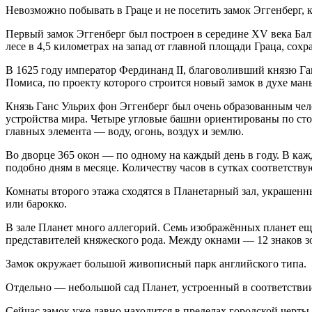
Невозможно побывать в Граце и не посетить замок Эггенберг, 
Первый замок Эггенберг был построен в середине XV века Бал
лесе в 4,5 километрах на запад от главной площади Граца, сох
В 1625 году император Фердинанд II, благоволивший князю Га
Помиса, по проекту которого строится новый замок в духе ман
Князь Ганс Ульрих фон Эггенберг был очень образованным чел
устройства мира. Четыре угловые башни ориентированы по стор
главных элемента — воду, огонь, воздух и землю.
Во дворце 365 окон — по одному на каждый день в году. В каж
подобно дням в месяце. Количеству часов в сутках соответств
Комнаты второго этажа сходятся в Планетарный зал, украшен
или барокко.
В зале Планет много аллегорий. Семь изображённых планет ещ
представителей княжеского рода. Между окнами — 12 знаков з
Замок окружает большой живописный парк английского типа.
Отдельно — небольшой сад Планет, устроенный в соответствии
Сейчас замок уже давно находится в пределах городской черты