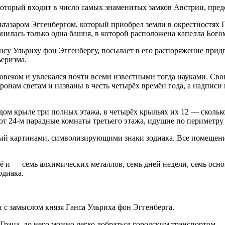
который входит в число самых знаменитых замков Австрии, пред
ьтазаром Эггенбергом, который приобрел земли в окрестностях 
ранилась только одна башня, в которой расположена капелла Бого
нсу Ульриху фон Эггенбергу, посылает в его распоряжение при
ьеризма.
овеком и увлекался почти всеми известными тогда науками. Сво
онам светам и названы в честь четырёх времён года, а надписи 
дом крыле три полных этажа, в четырёх крыльях их 12 — сколько
уют 24-м парадные комнаты третьего этажа, идущие по периметру 
ный картинами, символизирующими знаки зодиака. Все помещени
ё и — семь алхимических металлов, семь дней недели, семь осн
одиака.
 с замыслом князя Ганса Ульриха фон Эггенберга.
 Граца, до него можно легко добраться городским транспортом.