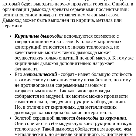
который будет выводить наружу продукты горения. Ошибки в
организации дымохода чреваты серьезными последствиями:
возникновением пожара и отравлением угарным газом.
Дымоход может быть выполнен из кирпича, металла или
керамики.
Кирпичные дымоходы
используются совместно с
твердотопливными котлами. К плюсам кирпичных
конструкций относится их низкая теплоотдача, но
качественный монтаж такого дымохода может
осуществлять только опытный печной мастер. К тому же
кирпичный дымоход дополнительно нагружает
фундамент.
Его
металлический
«собрат» имеет большую стойкость
к химическому и механическому воздействию, поэтому
не противопоказан современным газовым и
жидкостным котлам. Так как такие дымоходы
собираются из модулей, их монтаж можно произвести
самостоятельно, следуя инструкции к оборудованию.
Но, в отличие от кирпичных, для металлических
дымоходов характерны большие потери тепла.
Золотой серединой являются
дымоходы из керамики
.
Они сочетают в себе модульную конструкцию и низкую
теплоотдачу. Такой дымоход обойдется вам дороже, чем
металлический, но дешевле кирпичного. Единственным