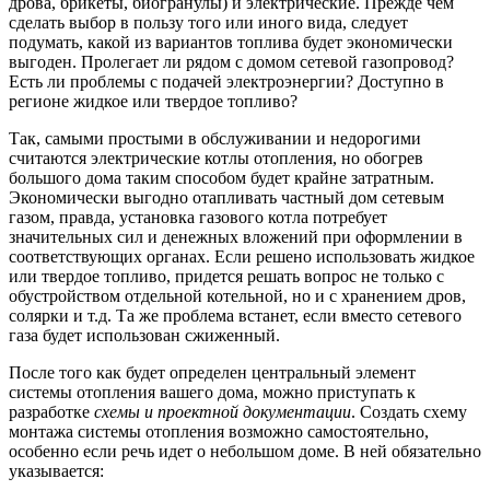
дрова, брикеты, биогранулы) и электрические. Прежде чем
сделать выбор в пользу того или иного вида, следует
подумать, какой из вариантов топлива будет экономически
выгоден. Пролегает ли рядом с домом сетевой газопровод?
Есть ли проблемы с подачей электроэнергии? Доступно в
регионе жидкое или твердое топливо?
Так, самыми простыми в обслуживании и недорогими
считаются электрические котлы отопления, но обогрев
большого дома таким способом будет крайне затратным.
Экономически выгодно отапливать частный дом сетевым
газом, правда, установка газового котла потребует
значительных сил и денежных вложений при оформлении в
соответствующих органах. Если решено использовать жидкое
или твердое топливо, придется решать вопрос не только с
обустройством отдельной котельной, но и с хранением дров,
солярки и т.д. Та же проблема встанет, если вместо сетевого
газа будет использован сжиженный.
После того как будет определен центральный элемент
системы отопления вашего дома, можно приступать к
разработке
схемы и проектной документации
. Создать схему
монтажа системы отопления возможно самостоятельно,
особенно если речь идет о небольшом доме. В ней обязательно
указывается: