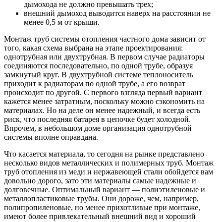
дымохода не должно превышать трех;
внешний дымоход выводится наверх на расстоянии не
менее 0,5 м от крыши.
Монтаж труб системы отопления частного дома зависит от
того, какая схема выбрана на этапе проектирования:
однотрубная или двухтрубная. В первом случае радиаторы
соединяются последовательно, по одной трубе, образуя
замкнутый круг. В двухтрубной системе теплоноситель
приходит к радиаторам по одной трубе, а его возврат
происходит по другой. С первого взгляда первый вариант
кажется менее затратным, поскольку можно сэкономить на
материалах. Но на деле он менее надежный, и всегда есть
риск, что последняя батарея в цепочке будет холодной.
Впрочем, в небольшом доме организация однотрубной
системы вполне оправдана.
Что касается материала, то сегодня на рынке представлено
несколько видов металлических и полимерных труб. Монтаж
труб отопления из меди и нержавеющей стали обойдется вам
довольно дорого, зато эти материалы самые надежные и
долговечные. Оптимальный вариант — полиэтиленовые и
металлопластиковые трубы. Они дороже, чем, например,
полипропиленовые, но менее прихотливые при монтаже,
имеют более привлекательный внешний вид и хороший