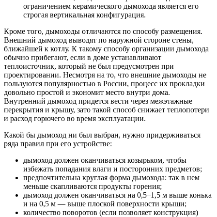
ограничением керамического дымохода является его
строгая вертикальная конфигурация.
Кроме того, дымоходы отличаются по способу размещения.
Внешний дымоход выводят по наружной стороне стены,
ближайшей к котлу. К такому способу организации дымохода
обычно прибегают, если в доме устанавливают
теплоисточник, который не был предусмотрен при
проектировании. Несмотря на то, что внешние дымоходы не
пользуются популярностью в России, процесс их прокладки
довольно простой и экономит место внутри дома.
Внутренний дымоход придется вести через межэтажные
перекрытия и крышу, зато такой способ снижает теплопотери
и расход горючего во время эксплуатации.
Какой бы дымоход ни был выбран, нужно придерживаться
ряда правил при его устройстве:
дымоход должен оканчиваться козырьком, чтобы
избежать попадания влаги и посторонних предметов;
предпочтительна круглая форма дымохода: так в нем
меньше скапливаются продукты горения;
дымоход должен оканчиваться на 0,5–1,5 м выше конька
и на 0,5 м — выше плоской поверхности крыши;
количество поворотов (если позволяет конструкция)