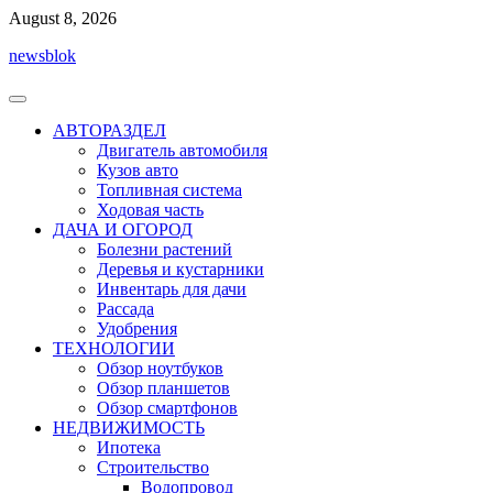
Перейти
August 8, 2026
к
newsblok
содержимому
АВТОРАЗДЕЛ
Двигатель автомобиля
Кузов авто
Топливная система
Ходовая часть
ДАЧА И ОГОРОД
Болезни растений
Деревья и кустарники
Инвентарь для дачи
Рассада
Удобрения
ТЕХНОЛОГИИ
Обзор ноутбуков
Обзор планшетов
Обзор смартфонов
НЕДВИЖИМОСТЬ
Ипотека
Строительство
Водопровод