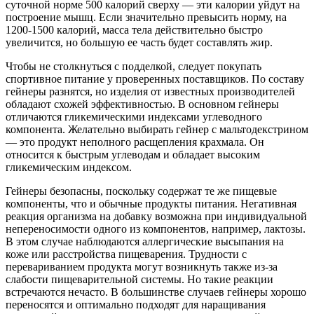
суточной норме 500 калорий сверху — эти калории уйдут на
построение мышц. Если значительно превысить норму, на
1200-1500 калорий, масса тела действительно быстро
увеличится, но большую ее часть будет составлять жир.
Чтобы не столкнуться с подделкой, следует покупать
спортивное питание у проверенных поставщиков. По составу
гейнеры разнятся, но изделия от известных производителей
обладают схожей эффективностью. В основном гейнеры
отличаются гликемическими индексами углеводного
компонента. Желательно выбирать гейнер с мальтодекстрином
— это продукт неполного расщепления крахмала. Он
относится к быстрым углеводам и обладает высоким
гликемическим индексом.
Гейнеры безопасны, поскольку содержат те же пищевые
компоненты, что и обычные продукты питания. Негативная
реакция организма на добавку возможна при индивидуальной
непереносимости одного из компонентов, например, лактозы.
В этом случае наблюдаются аллергические высыпания на
коже или расстройства пищеварения. Трудности с
перевариванием продукта могут возникнуть также из-за
слабости пищеварительной системы. Но такие реакции
встречаются нечасто. В большинстве случаев гейнеры хорошо
переносятся и оптимально подходят для наращивания