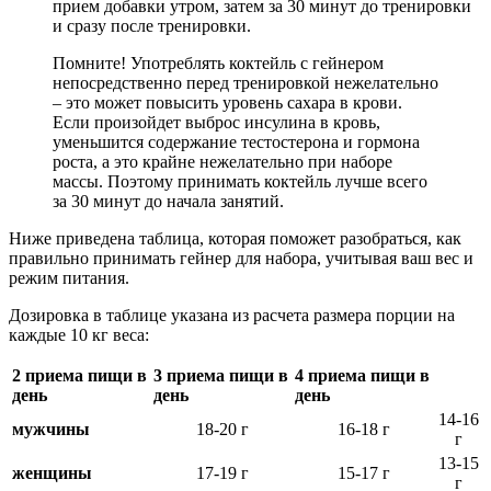
прием добавки утром, затем за 30 минут до тренировки
и сразу после тренировки.
Помните! Употреблять коктейль с гейнером
непосредственно перед тренировкой нежелательно
– это может повысить уровень сахара в крови.
Если произойдет выброс инсулина в кровь,
уменьшится содержание тестостерона и гормона
роста, а это крайне нежелательно при наборе
массы. Поэтому принимать коктейль лучше всего
за 30 минут до начала занятий.
Ниже приведена таблица, которая поможет разобраться, как
правильно принимать гейнер для набора, учитывая ваш вес и
режим питания.
Дозировка в таблице указана из расчета размера порции на
каждые 10 кг веса:
2 приема пищи в
3 приема пищи в
4 приема пищи в
день
день
день
14-16
мужчины
18-20 г
16-18 г
г
13-15
женщины
17-19 г
15-17 г
г