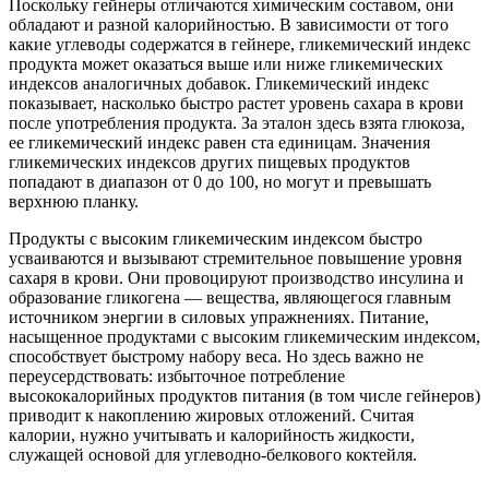
Поскольку гейнеры отличаются химическим составом, они
обладают и разной калорийностью. В зависимости от того
какие углеводы содержатся в гейнере, гликемический индекс
продукта может оказаться выше или ниже гликемических
индексов аналогичных добавок. Гликемический индекс
показывает, насколько быстро растет уровень сахара в крови
после употребления продукта. За эталон здесь взята глюкоза,
ее гликемический индекс равен ста единицам. Значения
гликемических индексов других пищевых продуктов
попадают в диапазон от 0 до 100, но могут и превышать
верхнюю планку.
Продукты с высоким гликемическим индексом быстро
усваиваются и вызывают стремительное повышение уровня
сахаря в крови. Они провоцируют производство инсулина и
образование гликогена — вещества, являющегося главным
источником энергии в силовых упражнениях. Питание,
насыщенное продуктами с высоким гликемическим индексом,
способствует быстрому набору веса. Но здесь важно не
переусердствовать: избыточное потребление
высококалорийных продуктов питания (в том числе гейнеров)
приводит к накоплению жировых отложений. Считая
калории, нужно учитывать и калорийность жидкости,
служащей основой для углеводно-белкового коктейля.