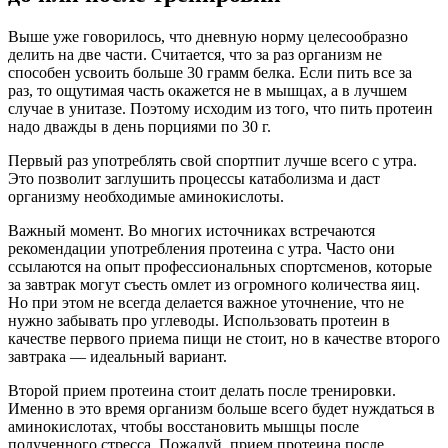
Выше уже говорилось, что дневную норму целесообразно
делить на две части. Считается, что за раз организм не
способен усвоить больше 30 грамм белка. Если пить все за
раз, то ощутимая часть окажется не в мышцах, а в лучшем
случае в унитазе. Поэтому исходим из того, что пить протеин
надо дважды в день порциями по 30 г.
Первый раз употреблять свой спортпит лучше всего с утра.
Это позволит заглушить процессы катаболизма и даст
организму необходимые аминокислоты.
Важный момент. Во многих источниках встречаются
рекомендации употребления протеина с утра. Часто они
ссылаются на опыт профессиональных спортсменов, которые
за завтрак могут съесть омлет из огромного количества яиц.
Но при этом не всегда делается важное уточнение, что не
нужно забывать про углеводы. Использовать протеин в
качестве первого приема пищи не стоит, но в качестве второго
завтрака — идеальный вариант.
Второй прием протеина стоит делать после тренировки.
Именно в это время организм больше всего будет нуждаться в
аминокислотах, чтобы восстановить мышцы после
полученного стресса. Пожалуй, прием протеина после