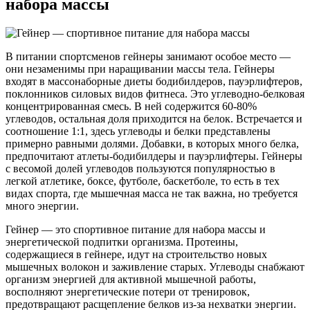
набора массы
В питании спортсменов гейнеры занимают особое место —
они незаменимы при наращивании массы тела. Гейнеры
входят в массонаборные диеты бодибилдеров, пауэрлифтеров,
поклонников силовых видов фитнеса. Это углеводно-белковая
концентрированная смесь. В ней содержится 60-80%
углеводов, остальная доля приходится на белок. Встречается и
соотношение 1:1, здесь углеводы и белки представлены
примерно равными долями. Добавки, в которых много белка,
предпочитают атлеты-бодибилдеры и пауэрлифтеры. Гейнеры
с весомой долей углеводов пользуются популярностью в
легкой атлетике, боксе, футболе, баскетболе, то есть в тех
видах спорта, где мышечная масса не так важна, но требуется
много энергии.
Гейнер — это спортивное питание для набора массы и
энергетической подпитки организма. Протеины,
содержащиеся в гейнере, идут на строительство новых
мышечных волокон и заживление старых. Углеводы снабжают
организм энергией для активной мышечной работы,
восполняют энергетические потери от тренировок,
предотвращают расщепление белков из-за нехватки энергии.