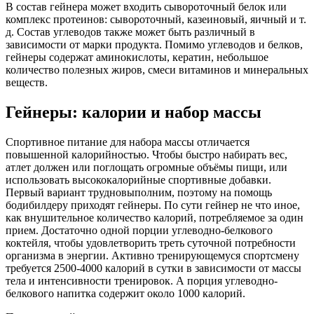
В состав гейнера может входить сывороточный белок или
комплекс протеинов: сывороточный, казеиновый, яичный и т.
д. Состав углеводов также может быть различный в
зависимости от марки продукта. Помимо углеводов и белков,
гейнеры содержат аминокислоты, кератин, небольшое
количество полезных жиров, смеси витаминов и минеральных
веществ.
Гейнеры: калории и набор массы
Спортивное питание для набора массы отличается
повышенной калорийностью. Чтобы быстро набирать вес,
атлет должен или поглощать огромные объёмы пищи, или
использовать высококалорийные спортивные добавки.
Первый вариант трудновыполним, поэтому на помощь
бодибилдеру приходят гейнеры. По сути гейнер не что иное,
как внушительное количество калорий, потребляемое за один
прием. Достаточно одной порции углеводно-белкового
коктейля, чтобы удовлетворить треть суточной потребности
организма в энергии. Активно тренирующемуся спортсмену
требуется 2500-4000 калорий в сутки в зависимости от массы
тела и интенсивности тренировок. А порция углеводно-
белкового напитка содержит около 1000 калорий.