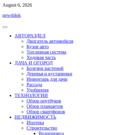
Перейти
August 6, 2026
к
newsblok
содержимому
АВТОРАЗДЕЛ
Двигатель автомобиля
Кузов авто
Топливная система
Ходовая часть
ДАЧА И ОГОРОД
Болезни растений
Деревья и кустарники
Инвентарь для дачи
Рассада
Удобрения
ТЕХНОЛОГИИ
Обзор ноутбуков
Обзор планшетов
Обзор смартфонов
НЕДВИЖИМОСТЬ
Ипотека
Строительство
Водопровод