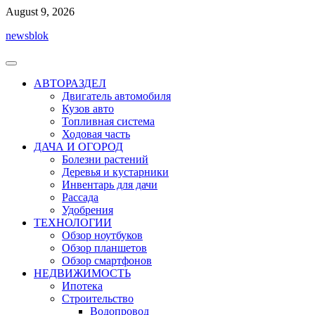
Перейти
August 9, 2026
к
newsblok
содержимому
АВТОРАЗДЕЛ
Двигатель автомобиля
Кузов авто
Топливная система
Ходовая часть
ДАЧА И ОГОРОД
Болезни растений
Деревья и кустарники
Инвентарь для дачи
Рассада
Удобрения
ТЕХНОЛОГИИ
Обзор ноутбуков
Обзор планшетов
Обзор смартфонов
НЕДВИЖИМОСТЬ
Ипотека
Строительство
Водопровод