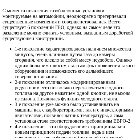
С момента появления газобаллонные установки,
монтируемые на автомобили, неоднократно претерпевали
существенные изменения и совершенствовались. Всего
существует 6 поколений ГБО, однако на самом деле это
разделение можно считать условным, вызванным доработкой
существующей конструкции.
1-е поколение характеризовалось наличием множества
минусов, очень длинным путем газа до камеры
сгорания, что влекло за собой массу неудобств. Однако
одним большим плюсом стал сам факт появления такого
оборудования и возможность его дальнейшего
совершенствования.
2-е поколение отличалось модернизированным
редуктором, что позволяло переключаться с одного
топлива на другое нажатием одной кнопки, не выходя
из салона. Появилась функция холодного старта.
3-е поколение уже можно было устанавливать на
машины как с карбюраторными, так и с инжекторными
двигателями, появился датчик температуры, а сама
установка стала соответствовать требованиям ЕВРО-2.
4-е поколение – это оборудование с принципиально
новым принципом подачи топлива, ведь в нем
появились газовые форсунки (по одной на каждый