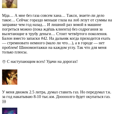
Мда… А мне без газа совсем хана… Такси, знаете-ли дело
такое… Сейчас гораздо меньше глаза на лоб лезут от суммы на
заправке чем год назад… И лишний раз зимой в машине
погреться можно (пока ждёшь клиента) без содрогания за
вылетающие в трубу деньги… Стоит четвёртого поколения.
Балон вместо запаски #42. На дальняк когда приходится ехать
— стремновато немного (мало ли что…), а в городе — нет
проблем! Шиномонтажки на каждом углу. Так что для меня
только плюсы.
☃️ С наступающим всех! Удачи на дорогах!
У меня движек 2.5 литра, думал ставить газ. Но передумал т.к.
за год накатываю 8-10 тыс.км. Дооооолго будет окупаться газ.
)))