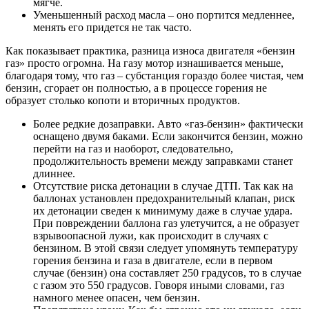
мягче.
Уменьшенный расход масла – оно портится медленнее,
менять его придется не так часто.
Как показывает практика, разница износа двигателя «бензин
газ» просто огромна. На газу мотор изнашивается меньше,
благодаря тому, что газ – субстанция гораздо более чистая, чем
бензин, сгорает он полностью, а в процессе горения не
образует столько копоти и вторичных продуктов.
Более редкие дозаправки. Авто «газ-бензин» фактически
оснащено двумя баками. Если закончится бензин, можно
перейти на газ и наоборот, следовательно,
продолжительность времени между заправками станет
длиннее.
Отсутствие риска детонации в случае ДТП. Так как на
баллонах установлен предохранительный клапан, риск
их детонации сведен к минимуму даже в случае удара.
При повреждении баллона газ улетучится, а не образует
взрывоопасной лужи, как происходит в случаях с
бензином. В этой связи следует упомянуть температуру
горения бензина и газа в двигателе, если в первом
случае (бензин) она составляет 250 градусов, то в случае
с газом это 550 градусов. Говоря иными словами, газ
намного менее опасен, чем бензин.