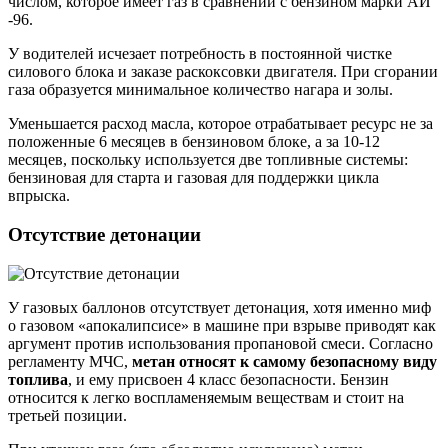
числом, которое имеет газ в сравнении с бензином марки АИ
-96.
У водителей исчезает потребность в постоянной чистке
силового блока и заказе раскоксовки двигателя. При сгорании
газа образуется минимальное количество нагара и золы.
Уменьшается расход масла, которое отрабатывает ресурс не за
положенные 6 месяцев в бензиновом блоке, а за 10-12
месяцев, поскольку используется две топливные системы:
бензиновая для старта и газовая для поддержки цикла
впрыска.
Отсутствие детонации
У газовых баллонов отсутствует детонация, хотя именно миф
о газовом «апокалипсисе» в машине при взрыве приводят как
аргумент против использования пропановой смеси. Согласно
регламенту МЧС,
метан относят к самому безопасному виду
топлива
, и ему присвоен 4 класс безопасности. Бензин
относится к легко воспламеняемым веществам и стоит на
третьей позиции.