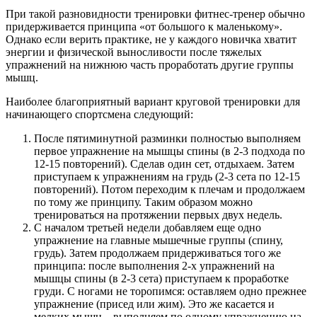
При такой разновидности тренировки фитнес-тренер обычно
придерживается принципа «от большого к маленькому».
Однако если верить практике, не у каждого новичка хватит
энергии и физической выносливости после тяжелых
упражнений на нижнюю часть проработать другие группы
мышц.
Наиболее благоприятный вариант круговой тренировки для
начинающего спортсмена следующий:
После пятиминутной разминки полностью выполняем
первое упражнение на мышцы спины (в 2-3 подхода по
12-15 повторений). Сделав один сет, отдыхаем. Затем
приступаем к упражнениям на грудь (2-3 сета по 12-15
повторений). Потом переходим к плечам и продолжаем
по тому же принципу. Таким образом можно
тренироваться на протяжении первых двух недель.
С началом третьей недели добавляем еще одно
упражнение на главные мышечные группы (спину,
грудь). Затем продолжаем придерживаться того же
принципа: после выполнения 2-х упражнений на
мышцы спины (в 2-3 сета) приступаем к проработке
груди. С ногами не торопимся: оставляем одно прежнее
упражнение (присед или жим). Это же касается и
мелких мышц – выполняем по одному упражнению на