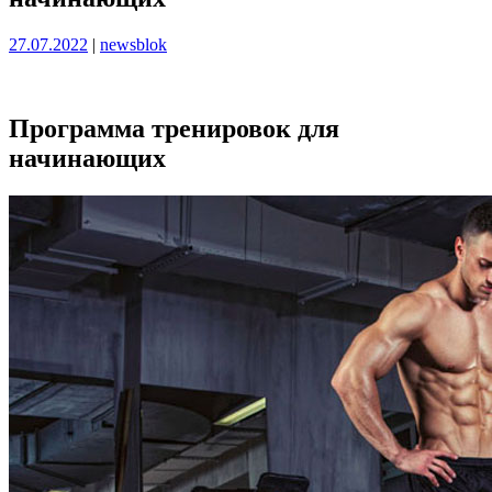
Опубликовано
Опубликовано
27.07.2022
|
newsblok
Программа тренировок для
начинающих