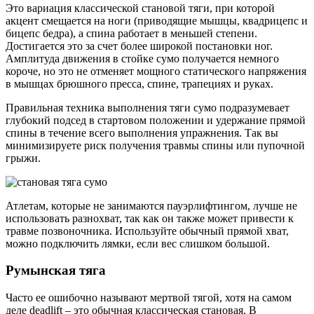
Это вариация классической становой тяги, при которой
акцент смещается на ноги (приводящие мышцы, квадрицепс и
бицепс бедра), а спина работает в меньшей степени.
Достигается это за счет более широкой постановки ног.
Амплитуда движения в стойке сумо получается немного
короче, но это не отменяет мощного статического напряжения
в мышцах брюшного пресса, спине, трапециях и руках.
Правильная техника выполнения тяги сумо подразумевает
глубокий подсед в стартовом положении и удержание прямой
спины в течение всего выполнения упражнения. Так вы
минимизируете риск получения травмы спины или пупочной
грыжи.
Атлетам, которые не занимаются пауэрлифтингом, лучше не
использовать разнохват, так как он также может привести к
травме позвоночника. Используйте обычный прямой хват,
можно подключить лямки, если вес слишком большой.
Румынская тяга
Часто ее ошибочно называют мертвой тягой, хотя на самом
деле deadlift – это обычная классическая становая. В