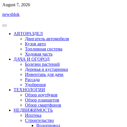
Перейти
August 7, 2026
к
newsblok
содержимому
АВТОРАЗДЕЛ
Двигатель автомобиля
Кузов авто
Топливная система
Ходовая часть
ДАЧА И ОГОРОД
Болезни растений
Деревья и кустарники
Инвентарь для дачи
Рассада
Удобрения
ТЕХНОЛОГИИ
Обзор ноутбуков
Обзор планшетов
Обзор смартфонов
НЕДВИЖИМОСТЬ
Ипотека
Строительство
Водопровод