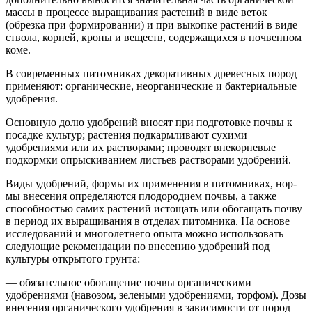
массы в процессе вы­ращивания растений в виде веток
(обрезка при формировании) и при выкопке растений в виде
ствола, корней, кроны и веществ, содержащихся в почвенном
коме.
В современных питомниках декоративных древесных пород
применяют: органические, неорганические и бактериальные
удоб­рения.
Основную долю удобрений вносят при подготовке почвы к
посадке культур; растения подкармливают сухими
удобрениями или их растворами; проводят внекорневые
подкормки опрыски­ванием листьев растворами удобрений.
Виды удобрений, формы их применения в питомниках, нор­
мы внесения определяются плодородием почвы, а также
способ­ностью самих растений истощать или обогащать почву
в период их выращивания в отделах питомника. На основе
исследований и мно­голетнего опыта можно использовать
следующие рекомендации по внесению удобрений под
культуры открытого грунта:
— обязательное обогащение почвы органическими
удобрениями (навозом, зелеными удобрениями, торфом). Дозы
внесения орга­нического удобрения в зависимости от пород