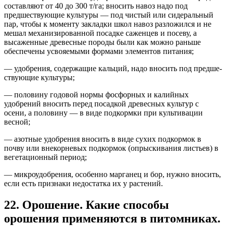
составляют от 40 до 300 т/га; вносить навоз надо под
предшествующие культуры — под чистый или сидеральный
пар, чтобы к моменту закладки школ навоз разложился и не
мешал механизированной посадке сажен­цев и посеву, а
высаженные древесные породы были как можно раньше
обеспечены усвояемыми формами элементов питания;
— удобрения, содержащие кальций, надо вносить под предше­
ствующие культуры;
— половину годовой нормы фосфорных и калийных
удобрений вносить перед посадкой древесных культур с
осени, а половину — в виде подкормки при культивации
весной;
— азотные удобрения вносить в виде сухих подкормок в
почву или внекорневых подкормок (опрыскивания листьев) в
вегетаци­онный период;
— микроудобрения, особенно марганец и бор, нужно вносить,
если есть признаки недостатка их у растений.
22. Орошение. Какие способы
орошения применяются в питомниках.