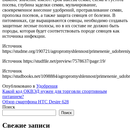
посева, глубина заделки семян, мульчирование,
своевременное внесение удобрений, протравливание семян,
прополка посевов, а также защита сеянцев от болезни. В
питомниках, где выращиваются сеянцы, необходимо создавать
защитные лесные полосы, но в их составе не должно быть
породы, которая будет соответствовать породе сеянцев как
источника инфекции.
Источник
https://studme.org/190721/agropromyshlennost/primenenie_udobreni
Источник
https://studfile.net/preview/7578637/page:19/
Источник
https://studbooks.net/1098884/agropromyshlennost/primenenie_udob
Опубликовано в
Удобрения
Навигация
Какой код ОКВЭД нужен для торговли спортивным
питанием?
по
Обзор смартфона HTC Desire 628
записям
Поиск
Поиск
Свежие записи