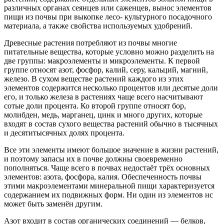
различных органах сеянцев или саженцев, вынос элементов
пищи из почвы при выкопке лесо- культурного посадочного
материала, а также свойства используемых удобрений.
Древесные растения потребляют из почвы многие
питательные вещества, которые условно можно разделить на
две группы: макроэлементы и микроэлементы. К первой
группе относят азот, фосфор, калий, серу, кальций, магний,
железо. В сухом веществе растений каждого из этих
элементов содержится несколько процентов или десятые доли
его, и только железа в растениях чаще всего насчитывают
сотые доли процента. Ко второй группе относят бор,
молибден, медь, марганец, цинк и много других, которые
входят в состав сухого вещества растений обычно в тысячных
и десятитысячных долях процента.
Все эти элементы имеют большое значение в жизни растений,
и поэтому запасы их в почве должны своевременно
пополняться. Чаще всего в почвах недостаёт трёх основных
элементов: азота, фосфора, калия. Обеспеченность почвы
этими макроэлементами минеральной пищи характеризуется
содержанием их подвижных форм. Ни один из элементов нс
может быть заменён другим.
Азот входит в состав органических соединений — белков,