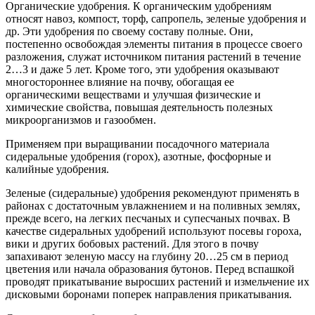
Органические удобрения. К органическим удобрениям
относят навоз, компост, торф, сапропель, зеленые удобрения и
др. Эти удобрения по своему составу полные. Они,
постепенно освобождая элементы питания в процессе своего
разложения, служат источником питания растений в течение
2…3 и даже 5 лет. Кроме того, эти удобрения оказывают
многостороннее влияние на почву, обогащая ее
органическими веществами и улучшая физические и
химические свойства, повышая деятельность полезных
микроорганизмов и газообмен.
Применяем при выращивании посадочного материала
сидеральные удобрения (горох), азотные, фосфорные и
калийные удобрения.
Зеленые (сидеральные) удобрения рекомендуют применять в
районах с достаточным увлажнением и на поливных землях,
прежде всего, на легких песчаных и супесчаных почвах. В
качестве сидеральных удобрений используют посевы гороха,
вики и других бобовых растений. Для этого в почву
запахивают зеленую массу на глубину 20…25 см в период
цветения или начала образования бутонов. Перед вспашкой
проводят прикатывание выросших растений и измельчение их
дисковыми боронами поперек направления прикатывания.