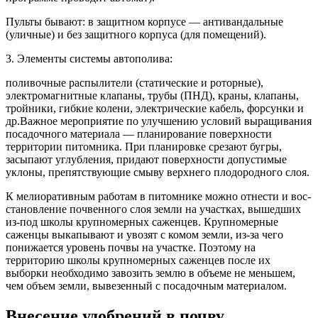
Пульты бывают: в защитном корпусе — антивандальные
(уличные) и без защитного корпуса (для помещений).
3. Элементы системы автополива:
поливочные распылители (статические и роторные),
электромагнитные клапаны, трубы (ПНД), краны, клапаны,
тройники, гибкие колени, электрические кабель, форсунки и
др.Важное мероприятие по улучшению условий выращивания
посадочного материала — планирование поверхности
территории питомника. При планировке срезают бугры,
засыпают углубле­ния, придают поверхности допустимые
уклоны, препятствующие смыву верхнего плодородного слоя.
К мелиоративным работам в питомнике можно отнести и вос­
становление почвенного слоя земли на участках, вышедших
из-под школы крупномерных саженцев. Крупномерные
саженцы выкапы­вают и увозят с комом земли, из-за чего
понижается уровень почвы на участке. Поэтому на
территорию школы крупномерных сажен­цев после их
выборки необходимо завозить землю в объеме не мень­шем,
чем объем земли, вывезенный с посадочным материалом.
Внесение удобрений в почву