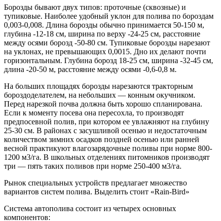
Борозды бывают двух типов: проточные (сквозные) и
тупиковые. Наиболее удобный уклон для полива по бороздам
0,003-0,008. Длина борозды обычно принимается 50-150 м,
глубина -12-18 см, ширина по верху -24-25 см, расстояние
между осями борозд -50-80 см. Тупиковые борозды нарезают
на уклонах, не превышающих 0,0015. Дно их делают почти
горизонтальным. Глубина борозд 18-25 см, ширина -32-45 см,
длина -20-50 м, расстояние между осями -0,6-0,8 м.
На больших площадях борозды нарезаются тракторным
бороздоделателем, на небольших — конным окучником.
Перед нарезкой почва должна быть хорошо спланирована.
Если к моменту посева она пересохла, то производят
предпосевной полив, при котором ее увлажняют на глубину
25-30 см. В районах с засушливой осенью и недостаточным
количеством зимних осадков поздней осенью или ранней
весной практикуют влагозарядочные поливы при норме 800-
1200 м3/га. В школьных отделениях питомников производят
три — пять таких поливов при норме 250-400 м3/га.
Рынок специальных устройств предлагает множество
вариантов систем полива. Выделить стоит «Rain-Bird»
Система автополива состоит из четырех основных
компонентов: