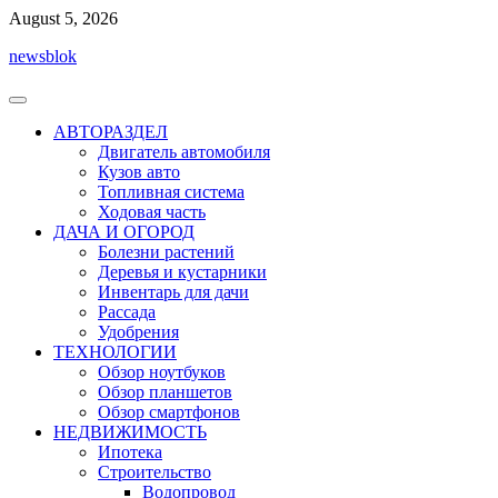
Перейти
August 5, 2026
к
newsblok
содержимому
АВТОРАЗДЕЛ
Двигатель автомобиля
Кузов авто
Топливная система
Ходовая часть
ДАЧА И ОГОРОД
Болезни растений
Деревья и кустарники
Инвентарь для дачи
Рассада
Удобрения
ТЕХНОЛОГИИ
Обзор ноутбуков
Обзор планшетов
Обзор смартфонов
НЕДВИЖИМОСТЬ
Ипотека
Строительство
Водопровод