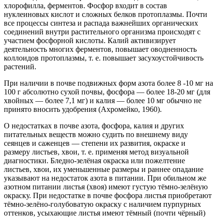
хлорофилла, ферментов. Фосфор входит в состав
нуклеиновых кислот и сложных белков протоплазмы. Почти
все процессы синтеза и распада важнейших органических
соединений внутри растительного организма происходят с
участием фосфорной кислоты. Калий активизирует
деятельность многих ферментов, повышает оводненность
коллоидов протоплазмы, т. е. повышает засухоустойчивость
растений.
При наличии в почве подвижных форм азота более 8 -10 мг на
100 г абсолютно сухой почвы, фосфора — более 18-20 мг (для
хвойных — более 7,1 мг) и калия — более 10 мг обычно не
принято вносить удобрения (Ахромейко, 1960).
О недостатках в почве азота, фосфора, калия и других
питательных веществ можно судить по внешнему виду
сеянцев и саженцев — степени их развития, окраске и
размеру листьев, хвои, т. е. применяя метод визуальной
диагностики. Бледно-зелёная окраска или пожелтение
листьев, хвои, их уменьшенные размеры и раннее опадание
указывают на недостаток азота в питании. При обильном же
азотном питании листья (хвоя) имеют густую тёмно-зелёную
окраску. При недостатке в почве фосфора листья приобретают
тёмно-зелёно-голубоватую окраску с наличием пурпурных
оттенков, усыхающие листья имеют тёмный (почти чёрный)