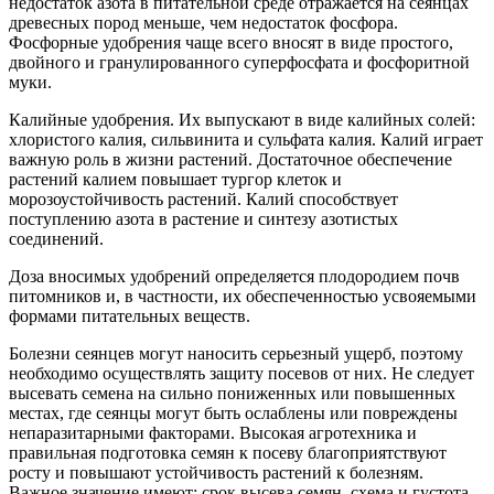
недостаток азота в питательной среде отражается на сеянцах
древесных пород меньше, чем недостаток фосфора.
Фосфорные удобрения чаще всего вносят в виде простого,
двойного и гранулированного суперфосфата и фосфоритной
муки.
Калийные удобрения. Их выпускают в виде калийных солей:
хлористого калия, сильвинита и сульфата калия. Калий играет
важную роль в жизни растений. Достаточное обеспечение
растений калием повышает тургор клеток и
морозоустойчивость растений. Калий способствует
поступлению азота в растение и синтезу азотистых
соединений.
Доза вносимых удобрений определяется плодородием почв
питомников и, в частности, их обеспеченностью усвояемыми
формами питательных веществ.
Болезни сеянцев могут наносить серьезный ущерб, поэтому
необходимо осуществлять защиту посевов от них. Не следует
высевать семена на сильно пониженных или повышенных
местах, где сеянцы могут быть ослаблены или повреждены
непаразитарными факторами. Высокая агротехника и
правильная подготовка семян к посеву благоприятствуют
росту и повышают устойчивость растений к болезням.
Важное значение имеют: срок высева семян, схема и густота