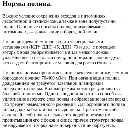
Нормы полива.
Важное условие сохранения всходов в питомниках
лесостепной и степной зон, а также в зоне полупустыни —
полив. Основные способы полива, применяемые в
питомниках, — дождевание и бороздной полив.
Полив дождеванием производится специальными
установками (КДУ, ДДН_45, ДДН_70 и др.), с помощью
которых вода разбрызгивается в виде мелкого дождя,
увлажняющего не только почву, но и нижние слои воздуха,
что создает благоприятные условия для роста сеянцев.
Поливные нормы при дождевании значительно ниже, чем при
бороздном поливе: 70-400 м3/га. При организации полива
дождеванием не требуется идеальной планировки
поверхности почвы. Водный режим можно регулировать с
большой точностью. Один из недостатков этого способа —
уплотнение верхнего слоя почвы и образование на нем корки,
что требует немедленного рыхления. Для бороздного полива
почва должна быть хорошо выровнена. При этом способе
активный слой почвы насыщается водой в результате
пропитывания его с боков и снизу, причем структура почвы
не нарушается и корка на ее поверхности не образуется.