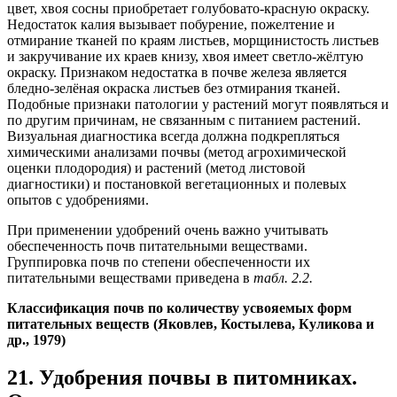
цвет, хвоя сосны приобретает голубовато-красную окраску.
Недостаток калия вызывает побурение, пожелтение и
отмирание тканей по краям листьев, морщинистость листьев
и закручивание их краев книзу, хвоя имеет светло-жёлтую
окраску. Признаком недостатка в почве железа является
бледно-зелёная окраска листьев без отмирания тканей.
Подобные признаки патологии у растений могут появляться и
по другим причинам, не связанным с питанием растений.
Визуальная диагностика всегда должна подкрепляться
химическими анализами почвы (метод агрохимической
оценки плодородия) и растений (метод листовой
диагностики) и постановкой вегетационных и полевых
опытов с удобрениями.
При применении удобрений очень важно учитывать
обеспеченность почв питательными веществами.
Группировка почв по степени обеспеченности их
питательными веществами приведена в
табл. 2.2.
Классификация почв по количеству усвояемых форм
питательных веществ (Яковлев, Костылева, Куликова и
др., 1979)
21. Удобрения почвы в питомниках.