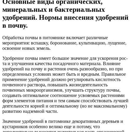
Основные виды органических,
минеральных и бактериальных
удобрений. Нормы внесения удобрений
в почву.
Обработка почвы в питомнике включает различ­ные
мероприятия: вспашку, боронование, культивацию, луще­ние,
освоение новых земель.
Удобрение почвы имеет большое значение для ускорения рос­
та и улучшения качества посадочного материала. Влияние
удобре­ний на почву и растения очень разнообразно, но при
определен­ных условиях может быть и вредным. Правильное
применение удоб­рений должно регулировать кислотность
почвенного раствора, повышать жизнедеятельность
почвенных микроорганизмов, улуч­шать структуру почвы,
создавать оптимальное соотношение усво­яемых растениями
форм элементов питания и тем самым способ­ствовать лучшей
деятельности корней и оптимальному (но не мак­симальному)
развитию надземной части.
Значение удобрений в питомнике декоративных деревьев и
кустарников особенно велико еще и потому, что
дополнительно выносится значительная часть органической