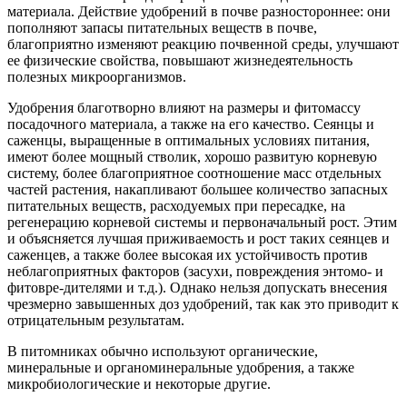
материала. Действие удобрений в почве разностороннее: они
пополняют запасы питательных веществ в почве,
благоприятно изменяют реакцию почвенной среды, улучшают
ее физические свойства, повышают жизнедеятельность
полезных микроорганизмов.
Удобрения благотворно влияют на размеры и фитомассу
посадочного материала, а также на его качество. Сеянцы и
саженцы, выращенные в оптимальных условиях питания,
имеют более мощный стволик, хорошо развитую корневую
систему, более благоприятное соотношение масс отдельных
частей растения, накапливают большее количество запасных
питательных веществ, расходуемых при пересадке, на
регенерацию корневой системы и первоначальный рост. Этим
и объясняется лучшая приживаемость и рост таких сеянцев и
саженцев, а также более высокая их устойчивость против
неблагоприятных факторов (засухи, повреждения энтомо- и
фитовре-дителями и т.д.). Однако нельзя допускать внесения
чрезмерно завышенных доз удобрений, так как это приводит к
отрицательным результатам.
В питомниках обычно используют органические,
минеральные и органоминеральные удобрения, а также
микробиологические и некоторые другие.