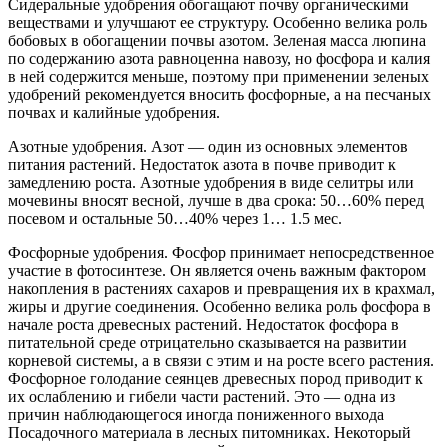
Сидеральные удобрения обогащают почву органическими
веществами и улучшают ее структуру. Особенно велика роль
бобовых в обогащении почвы азотом. Зеленая масса люпина
по содержанию азота равноценна навозу, но фосфора и калия
в ней содержится меньше, поэтому при применении зеленых
удобрений рекомендуется вносить фосфорные, а на песчаных
почвах и калийные удобрения.
Азотные удобрения. Азот — один из основных элементов
питания растений. Недостаток азота в почве приводит к
замедлению роста. Азотные удобрения в виде селитры или
мочевины вносят весной, лучше в два срока: 50…60% перед
посевом и остальные 50…40% через 1… 1.5 мес.
Фосфорные удобрения. Фосфор принимает непосредственное
участие в фотосинтезе. Он является очень важным фактором
накопления в растениях сахаров и превращения их в крахмал,
жиры и другие соединения. Особенно велика роль фосфора в
начале роста древесных растений. Недостаток фосфора в
питательной среде отрицательно сказывается на развитии
корневой системы, а в связи с этим и на росте всего растения.
Фосфорное голодание сеянцев древесных пород приводит к
их ослаблению и гибели части растений. Это — одна из
причин наблюдающегося иногда пониженного выхода
Посадочного материала в лесных питомниках. Некоторый