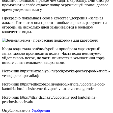
обильно поливают, прежде чем садить картошку. Они быстро
промокают и слабо отдают почву окружающей почве, долгое
время удерживая влагу.
Прекрасно показывает себя в качестве удобрения «зелёная
жижа». Готовится она просто – любые сорняки, растущие на
огороде, на несколько дней замачиваются в большом
количестве воды.
Когда вода стала зелёно-бурой и приобрела характерный
запах, можно производить полив. Часть воды неминуемо
уйдет сквозь песок, но часть впитается в компост или торф
вместе с питательными веществами.
Источник
https://silaznaniya8.ru/podgotovka-pochvy-pod-kartofel-
vesnoj-pered-posadkoj/
Источник
https://selhozobzor.ru/ogorod/kartofel/udobrenie-pod-
kartofel-chto-luchshe-vnesti-v-pochvu-na-svoem-ogorode
Источник
https://glav-dacha.ru/udobreniy-pod-kartofel-na-
peschnyh-pochvah/
Опубликовано в
Удобрения