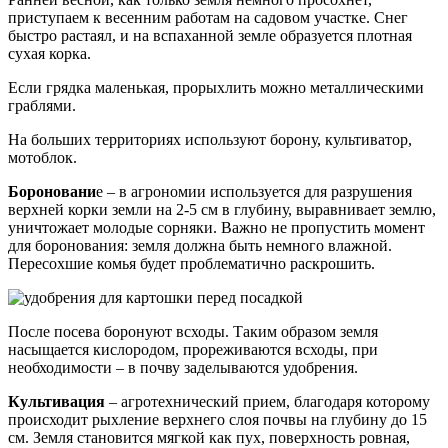
приступаем к весенним работам на садовом участке. Снег
быстро растаял, и на вспаханной земле образуется плотная
сухая корка.
Если грядка маленькая, прорыхлить можно металлическими
граблями.
На больших территориях используют борону, культиватор,
мотоблок.
Бороновани
е – в агрономии используется для разрушения
верхней корки земли на 2-5 см в глубину, выравнивает землю,
уничтожает молодые сорняки. Важно не пропустить момент
для боронования: земля должна быть немного влажной.
Пересохшие комья будет проблематично раскрошить.
После посева боронуют всходы. Таким образом земля
насыщается кислородом, прореживаются всходы, при
необходимости – в почву заделываются удобрения.
Культивация
– агротехнический прием, благодаря которому
происходит рыхление верхнего слоя почвы на глубину до 15
см. Земля становится мягкой как пух, поверхность ровная,