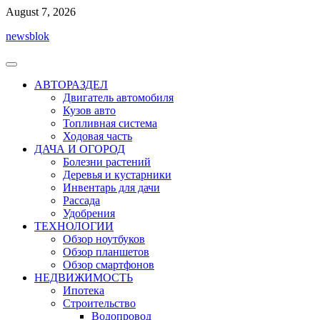
Перейти
August 7, 2026
к
newsblok
содержимому
АВТОРАЗДЕЛ
Двигатель автомобиля
Кузов авто
Топливная система
Ходовая часть
ДАЧА И ОГОРОД
Болезни растений
Деревья и кустарники
Инвентарь для дачи
Рассада
Удобрения
ТЕХНОЛОГИИ
Обзор ноутбуков
Обзор планшетов
Обзор смартфонов
НЕДВИЖИМОСТЬ
Ипотека
Строительство
Водопровод