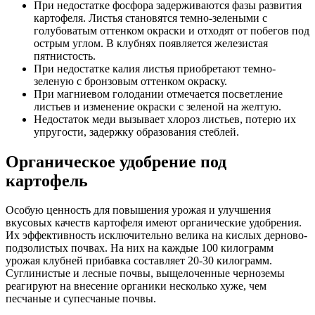
При недостатке фосфора задерживаются фазы развития
картофеля. Листья становятся темно-зелеными с
голубоватым оттенком окраски и отходят от побегов под
острым углом. В клубнях появляется железистая
пятнистость.
При недостатке калия листья приобретают темно-
зеленую с бронзовым оттенком окраску.
При магниевом голодании отмечается посветление
листьев и изменение окраски с зеленой на желтую.
Недостаток меди вызывает хлороз листьев, потерю их
упругости, задержку образования стеблей.
Органическое удобрение под
картофель
Особую ценность для повышения урожая и улучшения
вкусовых качеств картофеля имеют органические удобрения.
Их эффективность исключительно велика на кислых дерново-
подзолистых почвах. На них на каждые 100 килограмм
урожая клубней прибавка составляет 20-30 килограмм.
Суглинистые и лесные почвы, выщелоченные черноземы
реагируют на внесение органики несколько хуже, чем
песчаные и супесчаные почвы.