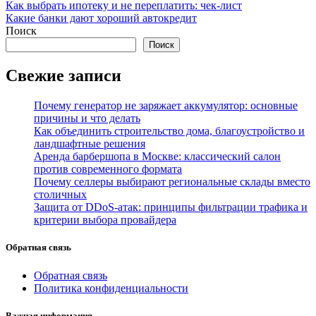
Навигация
Как выбрать ипотеку и не переплатить: чек-лист
Какие банки дают хороший автокредит
по
Поиск
записям
Поиск
Свежие записи
Почему генератор не заряжает аккумулятор: основные
причины и что делать
Как объединить строительство дома, благоустройство и
ландшафтные решения
Аренда барбершопа в Москве: классический салон
против современного формата
Почему селлеры выбирают региональные склады вместо
столичных
Защита от DDoS-атак: принципы фильтрации трафика и
критерии выбора провайдера
Обратная связь
Обратная связь
Политика конфиденциальности
Важная информация