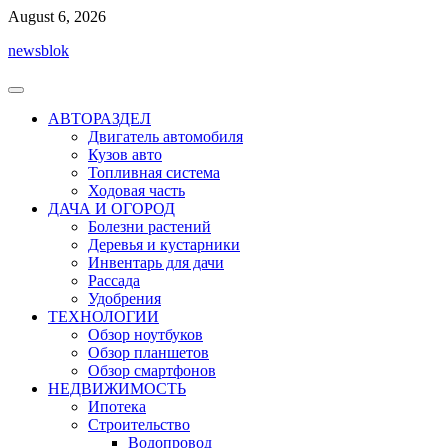
Перейти
August 6, 2026
к
newsblok
содержимому
АВТОРАЗДЕЛ
Двигатель автомобиля
Кузов авто
Топливная система
Ходовая часть
ДАЧА И ОГОРОД
Болезни растений
Деревья и кустарники
Инвентарь для дачи
Рассада
Удобрения
ТЕХНОЛОГИИ
Обзор ноутбуков
Обзор планшетов
Обзор смартфонов
НЕДВИЖИМОСТЬ
Ипотека
Строительство
Водопровод