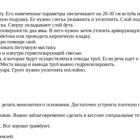
у. Его намеченные параметры увеличивают на 20-30 см вглубь и
ую подушку. Ее нужно слегка увлажнить и уплотнить. Слой подс
ска. Сверху укладывают слой бута.
 поверхности дна ямы. В него нужно затем утопить армирующую 
зобетона или проводить кирпичную кладку.
при помощи скоб.
зовать битумную мастику.
и и изнутри герметизирующей смесью.
, в которые будут осуществляться отводы труб. Если речь идет
 Места ввода и вывода труб важно гидроизолировать.
вуара. Грунт нужно уплотнять послойно.
 делать монолитного основания. Достаточно устроить плотную 
тлован. Важно заблаговременно сделать в кессоне специальные т
. Все хорошо трамбуют.
емлей.