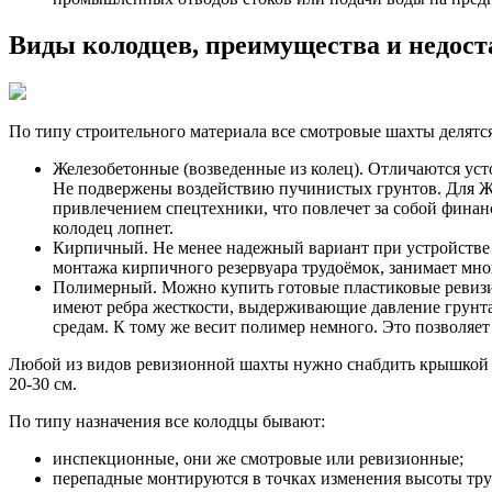
Виды колодцев, преимущества и недост
По типу строительного материала все смотровые шахты делятся
Железобетонные (возведенные из колец). Отличаются уст
Не подвержены воздействию пучинистых грунтов. Для ЖБ
привлечением спецтехники, что повлечет за собой финанс
колодец лопнет.
Кирпичный. Не менее надежный вариант при устройстве с
монтажа кирпичного резервуара трудоёмок, занимает мно
Полимерный. Можно купить готовые пластиковые ревизио
имеют ребра жесткости, выдерживающие давление грунта
средам. К тому же весит полимер немного. Это позволяет
Любой из видов ревизионной шахты нужно снабдить крышкой с 
20-30 см.
По типу назначения все колодцы бывают:
инспекционные, они же смотровые или ревизионные;
перепадные монтируются в точках изменения высоты тру