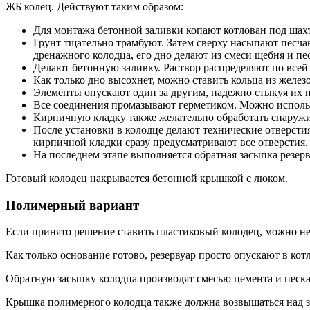
ЖБ колец. Действуют таким образом:
Для монтажа бетонной заливки копают котлован под шахт
Грунт тщательно трамбуют. Затем сверху насыпают песчан
дренажного колодца, его дно делают из смеси щебня и пе
Делают бетонную заливку. Раствор распределяют по всей
Как только дно высохнет, можно ставить кольца из желе
Элементы опускают один за другим, надежно стыкуя их 
Все соединения промазывают герметиком. Можно исполь
Кирпичную кладку также желательно обработать снаруж
После установки в колодце делают технические отверстия
кирпичной кладки сразу предусматривают все отверстия.
На последнем этапе выполняется обратная засыпка резер
Готовый колодец накрывается бетонной крышкой с люком.
Полимерный вариант
Если принято решение ставить пластиковый колодец, можно не
Как только основание готово, резервуар просто опускают в ко
Обратную засыпку колодца производят смесью цемента и песка
Крышка полимерного колодца также должна возвышаться над з