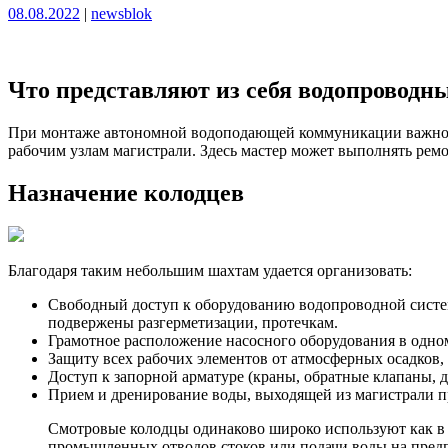
Опубликовано
Опубликовано
08.08.2022
|
newsblok
Что представляют из себя водопроводн
При монтаже автономной водоподающей коммуникации важно пр
рабочим узлам магистрали. Здесь мастер может выполнять рем
Назначение колодцев
Благодаря таким небольшим шахтам удается организовать:
Свободный доступ к оборудованию водопроводной системы
подвержены разгерметизации, протечкам.
Грамотное расположение насосного оборудования в одном
Защиту всех рабочих элементов от атмосферных осадков,
Доступ к запорной арматуре (краны, обратные клапаны, 
Прием и дренирование воды, выходящей из магистрали п
Смотровые колодцы одинаково широко используют как в 
промышленных отводов стоков или подачи воды на пред