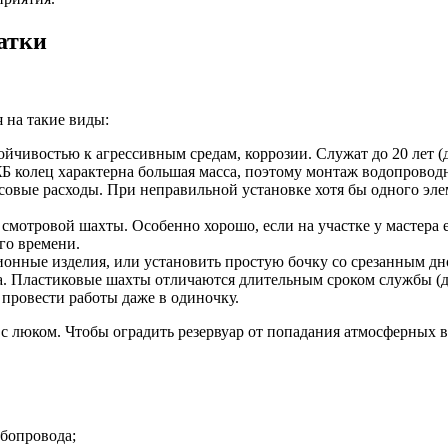
атки
 на такие виды:
ойчивостью к агрессивным средам, коррозии. Служат до 20 лет 
 колец характерна большая масса, поэтому монтаж водопроводно
овые расходы. При неправильной установке хотя бы одного элем
мотровой шахты. Особенно хорошо, если на участке у мастера ес
го времени.
нные изделия, или установить простую бочку со срезанным дно
. Пластиковые шахты отличаются длительным сроком службы (до
 провести работы даже в одиночку.
люком. Чтобы оградить резервуар от попадания атмосферных во
бопровода;