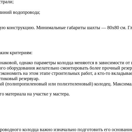
трали;
 линий водопровода;
ную конструкцию. Минимальные габариты шахты — 80х80 см. Гл
аким критериям:
инаковой, однако параметры колодца меняются в зависимости от
го оборудования желательно смонтировать более прочный резер
кономить на этом этапе строительных работ, а кто-то вкладыва
стиковый резервуар.
ый (полипропиленовый или полиэтиленовый) колодец. Максимал
 материала на участке у мастера.
роводного колодца важно изначально подготовить его основание,