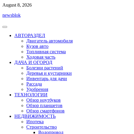
Перейти
August 8, 2026
к
newsblok
содержимому
АВТОРАЗДЕЛ
Двигатель автомобиля
Кузов авто
Топливная система
Ходовая часть
ДАЧА И ОГОРОД
Болезни растений
Деревья и кустарники
Инвентарь для дачи
Рассада
Удобрения
ТЕХНОЛОГИИ
Обзор ноутбуков
Обзор планшетов
Обзор смартфонов
НЕДВИЖИМОСТЬ
Ипотека
Строительство
Водопровод