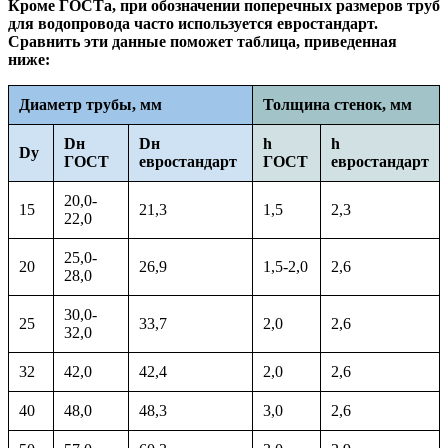
Кроме ГОСТа, при обозначении поперечных размеров труб
для водопровода часто используется евростандарт.
Сравнить эти данные поможет таблица, приведенная
ниже:
Диаметр трубы, мм
Толщина стенок, мм
Dн
Dн
h
h
Dy
ГОСТ
евростандарт
ГОСТ
евростандарт
20,0-
15
21,3
1,5
2,3
22,0
25,0-
20
26,9
1,5-2,0
2,6
28,0
30,0-
25
33,7
2,0
2,6
32,0
32
42,0
42,4
2,0
2,6
40
48,0
48,3
3,0
2,6