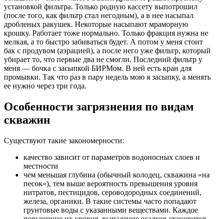
установкой фильтра. Только родную кассету выпотрошил
(после того, как фильтр стал негодным), а в нее насыпал
дробленых ракушек. Некоторые насыпают мраморную
крошку. Работает тоже нормально. Только фракция нужна не
мелкая, а то быстро забиваться будет. А потом у меня стоит
бак с продувом (аэрацией), а после него уже фильтр, который
убирает то, что первые два не смогли. Последний фильтр у
меня — бочка с засыпкой БИРМом. В ней есть кран для
промывки. Так что раз в пару недель мою я засыпку, а менять
ее нужно через три года.
Особенности загрязнения по видам
скважин
Существуют такие закономерности:
качество зависит от параметров водоносных слоев и
местности
чем меньшая глубина (обычный колодец, скважина «на
песок»), тем выше вероятность превышения уровня
нитратов, пестицидов, сероводородных соединений,
железа, органики. В такие системы часто попадают
грунтовые воды с указанными веществами. Каждое
повышение их уровня, выпадение осадков становится