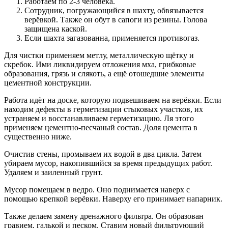
Работаем по 2-3 человека.
Сотрудник, погружающийся в шахту, обвязывается
верёвкой. Также он обут в сапоги из резины. Голова
защищена каской.
Если шахта загазованна, применяется противогаз.
Для чистки применяем метлу, металлическую щётку и
скребок. Ими ликвидируем отложения мха, грибковые
образования, грязь и слякоть, а ещё отошедшие элементы
цементной конструкции.
Работа идёт на доске, которую подвешиваем на верёвки. Если
находим дефекты в герметизации стыковых участков, их
устраняем и восстанавливаем герметизацию. Ля этого
применяем цементно-песчаный состав. Доля цемента в
существенно ниже.
Очистив стены, промываем их водой в два цикла. Затем
убираем мусор, накопившийся за время предыдущих работ.
Удаляем и заиленный грунт.
Мусор помещаем в ведро. Оно поднимается наверх с
помощью крепкой верёвки. Наверху его принимает напарник.
Также делаем замену дренажного фильтра. Он образован
гравием, галькой и песком. Ставим новый фильтрующий