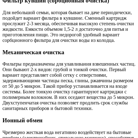
Фильтр кувшин (сорбционная очистка)
Для небольшой семьи, которая бывает на даче периодически,
подойдет вариант фильтра в кувшине. Сменный картридж
прослужит 2-3 месяца, обеспечивая высокую степень очистки
жидкости. Емкости объемом 1,5-2 л достаточно для питья и
приготовления пищи. Это недорогой удобный вариант
сорбционного фильтра для очистки воды из колодца.
Механическая очистка
Фильтры предназначены для улавливания взвешенных частиц.
Они бывают 2-х видов: грубой и тонкой очистки. Первый
вариант представляет собой сетку с отверстиями,
задерживающими частицы песка, глины, ржавчины размером
от 50 до 5 микрон. Такой прибор устанавливается на входе
системы. Более тонкую очистку гарантируют картриджи с
полимерным волокном. В них оседают вещества до 5 микрон.
Двухступенчатая очистка позволяет продлить срок службы
санитарных приборов и бытовой техники.
Ионный обмен
Чрезмерно жесткая вода негативно воздействует на бытовые
приборы (электрочайник, стиральную машинку), способствуя