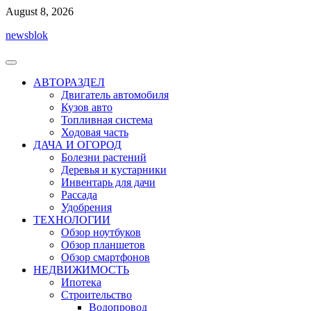
Перейти
August 8, 2026
к
newsblok
содержимому
АВТОРАЗДЕЛ
Двигатель автомобиля
Кузов авто
Топливная система
Ходовая часть
ДАЧА И ОГОРОД
Болезни растений
Деревья и кустарники
Инвентарь для дачи
Рассада
Удобрения
ТЕХНОЛОГИИ
Обзор ноутбуков
Обзор планшетов
Обзор смартфонов
НЕДВИЖИМОСТЬ
Ипотека
Строительство
Водопровод