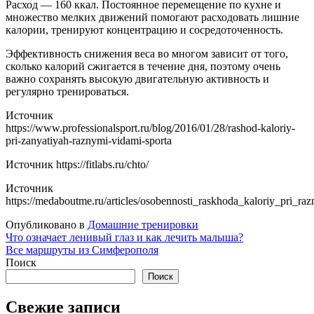
Расход — 160 ккал. Постоянное перемещение по кухне и
множество мелких движений помогают расходовать лишние
калории, тренируют концентрацию и сосредоточенность.
Эффективность снижения веса во многом зависит от того,
сколько калорий сжигается в течение дня, поэтому очень
важно сохранять высокую двигательную активность и
регулярно тренироваться.
Источник
https://www.professionalsport.ru/blog/2016/01/28/rashod-kaloriy-
pri-zanyatiyah-raznymi-vidami-sporta
Источник
https://fitlabs.ru/chto/
Источник
https://medaboutme.ru/articles/osobennosti_raskhoda_kaloriy_pri_ra
Опубликовано в
Домашние тренировки
Навигация
Что означает ленивый глаз и как лечить малыша?
Все маршруты из Симферополя
по
Поиск
записям
Поиск
Свежие записи