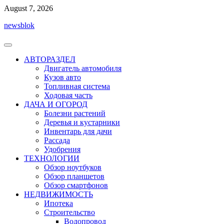
Перейти
August 7, 2026
к
newsblok
содержимому
АВТОРАЗДЕЛ
Двигатель автомобиля
Кузов авто
Топливная система
Ходовая часть
ДАЧА И ОГОРОД
Болезни растений
Деревья и кустарники
Инвентарь для дачи
Рассада
Удобрения
ТЕХНОЛОГИИ
Обзор ноутбуков
Обзор планшетов
Обзор смартфонов
НЕДВИЖИМОСТЬ
Ипотека
Строительство
Водопровод