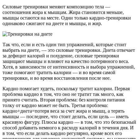
Силовые тренировки меняют композицию тела —
соотношения жира к мышцам. Жира становится меньше,
мышцы остаются на месте. Одни только кардио-тренировки
одинаково сжигают на диете и мышцы, и жир.
Так что, если и есть один тип упражнений, которые стоит
выбрать на диете, — это силовые тренировки. Диета отвечает
за дефицит калорий и похудение, силовые тренировки
защищают мышцы и влияют на качество потерянного веса.
Хотя, в зависимости от интенсивность и выбора упражнений,
тоже помогают тратить калории — и во время самой
тренировки, и во время восстановления после нее.
Кардио помогает худеть, поскольку тратит калории. Первая
проблема кардио в том, что оно не тратит так много, как
принято считать. Вторая проблема: без контроля питания
толку от кардио может не быть. Третья проблема:
кардио+диета=потеря веса за счет жира и мышц, а терять
мышцы — последнее, что стоит делать, если цель — иметь
красивую фигуру. Плюсы кардио — в том, что это безопасный
способ добавить немного к расходу калорий в течения дня. И
в том, что если делать кардио регулярно, кроме всех его
преимуществ для сердечно-сосудистой системы, вы начинаете