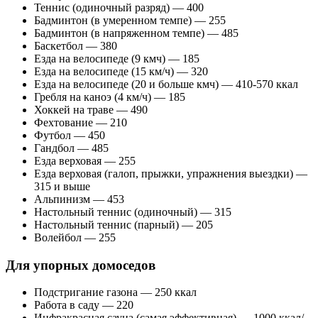
Теннис (одиночный разряд) — 400
Бадминтон (в умеренном темпе) — 255
Бадминтон (в напряженном темпе) — 485
Баскетбол — 380
Езда на велосипеде (9 кмч) — 185
Езда на велосипеде (15 км/ч) — 320
Езда на велосипеде (20 и больше кмч) — 410-570 ккал
Гребля на каноэ (4 км/ч) — 185
Хоккей на траве — 490
Фехтование — 210
Футбол — 450
Гандбол — 485
Езда верховая — 255
Езда верховая (галоп, прыжки, упражнения выездки) —
315 и выше
Альпинизм — 453
Настольный теннис (одиночный) — 315
Настольный теннис (парный) — 205
Волейбол — 255
Для упорных домоседов
Подстригание газона — 250 ккал
Работа в саду — 220
Инфракрасная сауна (самая эффективная) — 1000 ккал/